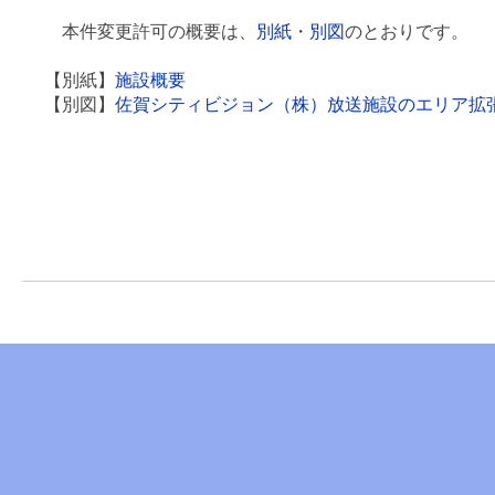
本件変更許可の概要は、
別紙
・
別図
のとおりです。
【別紙】
施設概要
【別図】
佐賀シティビジョン（株）放送施設のエリア拡