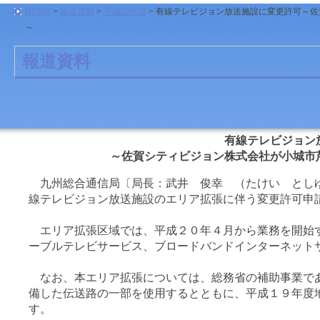
HOME
>
報道資料
>
平成19年度
> 有線テレビジョン放送施設に変更許可～
～
報道資料
有線テレビジョン
～佐賀シティビジョン株式会社が小城市
九州総合通信局〔局長：武井 俊幸 （たけい としゆ
線テレビジョン放送施設のエリア拡張に伴う変更許可申
エリア拡張区域では、平成２０年４月から業務を開始す
ーブルテレビサービス、ブロードバンドインターネット
なお、本エリア拡張については、総務省の補助事業であ
備した伝送路の一部を使用するとともに、平成１９年度
す。