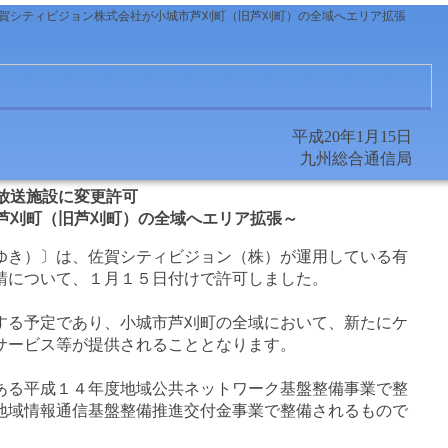
佐賀シティビジョン株式会社が小城市芦刈町（旧芦刈町）の全域へエリア拡張
平成20年1月15日
九州総合通信局
放送施設に変更許可
芦刈町（旧芦刈町）の全域へエリア拡張～
き）〕は、佐賀シティビジョン（株）が運用している有
請について、１月１５日付けで許可しました。
る予定であり、小城市芦刈町の全域において、新たにケ
サービス等が提供されることとなります。
る平成１４年度地域公共ネットワーク基盤整備事業で整
地域情報通信基盤整備推進交付金事業で整備されるもので