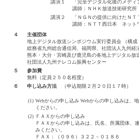
講演１
「完全デジタル化後のメディ
講師：ＮＨＫ放送技術研究所
講演２
「ＮＧＮの提供に向けたＮＴ
講師：ＮＴＴ西日本 ネット
４
主催団体
地上デジタル放送シンポジウム実行委員会 （構成
総務省九州総合通信局、福岡県、社団法人九州経
熊本・大分・宮崎及び鹿児島の各地上デジタル放
社団法人九州テレコム振興センター
５
参加費
無料（定員２５０名程度）
６
申し込み方法
（申込期限２月２０日１７時）
(1)
Webからの申し込み Webからの申し込みは
ください。
(2)
ＦＡＸからの申し込み
ＦＡＸからの申し込みは、氏名、所属団体、連
みください。
ＦＡＸ：（０９６）３２２－０１８６