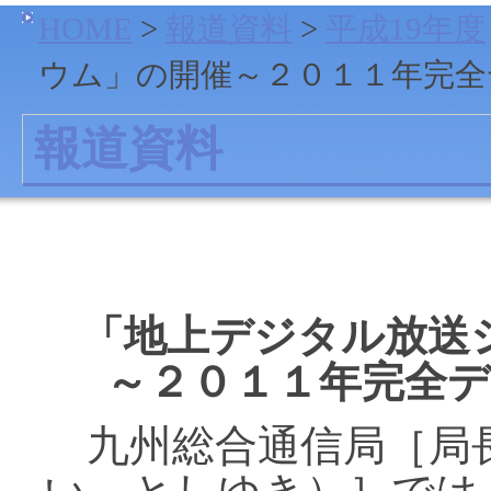
HOME
>
報道資料
>
平成19年度
ウム」の開催～２０１１年完全
報道資料
「地上デジタル放送
～２０１１年完全
九州総合通信局［局