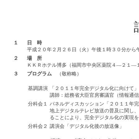
１
日 時
平成２０年２月２６日（火）午後１時３０分から
２
場 所
ＫＫＲホテル博多（福岡市中央区薬院４―２１―
３
プログラム
（敬称略）
基調講演
「２０１１年完全デジタル化に向けて」
講師：総務省大臣官房審議官（情報通信
分科会１
パネルディスカッション「２０１１年完
地上デジタルテレビ放送の普及に関し、
ることにより、完全デジタル化の実現を
分科会２
講演会「デジタル化後の放送像」