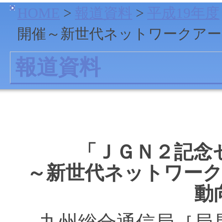
HOME
>
報道資料
>
平成19年度
開催～新世代ネットワークアー
報道資料
「ＪＧＮ２記念
～新世代ネットワー
動