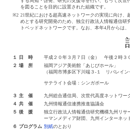
する周知・啓発、研究の支援等を行い、もって次世
を図ることを目的に設置された組織です。
※2
21世紀における超高速ネットワークの実現に向け、
めとする研究開発のため、独立行政法人情報通信研究
トベッドネットワークです。なお、本年4月からは、Ｊ
１
日 時
平成２０年３月７日（金） 午後２時３
２
場 所
福岡アジア美術館「あじびホール」
（福岡市博多区下川端３-１ リバレイン
サテライト会場：シンガポール
３
主 催
九州総合通信局、次世代高度ネットワー
４
共 催
九州情報通信連携推進協議会
５
後 援
独立行政法人情報通信研究機構九州リサ
ーマンメディア財団、九州インターネッ
６
プログラム
別紙
のとおり