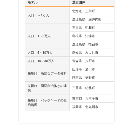
モデル
選定団体
北海道 上川町
人口 ～1万人
鹿児島県 瀬戸内町
三重県 明和町
人口 1～5万人
島根県 江津市
鹿児島県 指宿市
人口 5～10万人
愛知県 みよし市
人口 10～30万人
青森県 八戸市
山形県 酒田市
先駆け 高度なデータ分析
静岡県 裾野市
先駆け 周辺自治体との連
三重県 紀北町
携
東京都 八王子市
先駆け バックヤードの集
約処理
福岡県 北九州市