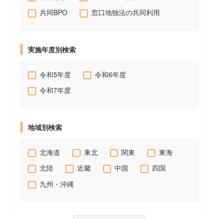
共同BPO
窓口地独法の共同利用
実施年度別検索
令和5年度
令和6年度
令和7年度
地域別検索
北海道
東北
関東
東海
北陸
近畿
中国
四国
九州・沖縄