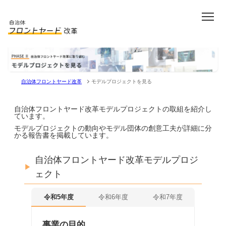
ウェブサイトのメインコンテンツ
サブビジュアル
自治体フロントヤード改革
モデルプロジェクトを見る
自治体フロントヤード改革モデルプロジェクトの取組を紹介し
ています。
モデルプロジェクトの動向やモデル団体の創意工夫が詳細に分
かる報告書を掲載しています。
自治体フロントヤード改革モデルプロジ
ェクト
令和5年度
令和6年度
令和7年度
事業の目的