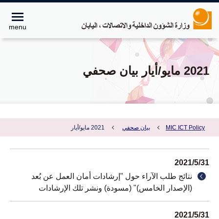
menu
2021 مايو/أيار بيان صحفي
MIC ICT Policy
بيان صحفي
2021 مايو/أيار
2021
/
5
/
31
نتائج طلب الآراء حول "إرشادات أمان العمل عن بُعد
(الإصدار الخامس)" (مسودة) ونشر تلك الإرشادات
2021
/
5
/
31