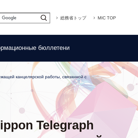
総務省トップ
MIC TOP
рмационные бюллетени
ежащей канцелярской работы, связанной с
ppon Telegraph