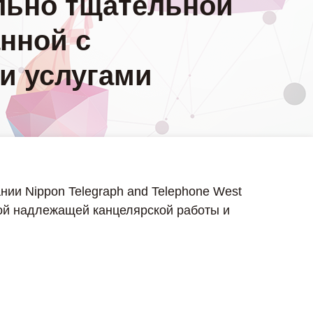
ельно тщательной
нной с
и услугами
ии Nippon Telegraph and Telephone West
ой надлежащей канцелярской работы и