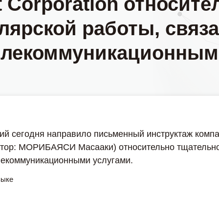
t Corporation относит
лярской работы, связа
елекоммуникационным
ий сегодня направило письменный инструктаж компан
ректор: МОРИБАЯСИ Масааки) относительно тщательн
лекоммуникационными услугами.
зыке