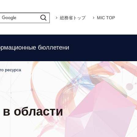
総務省トップ
MIC TOP
рмационные бюллетени
го ресурса
 в области