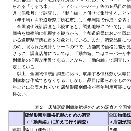
られる「うるち米」、「ティシュペーパー」等の９品目の価
月（偶数月）で調査し、「動向編」と併せて集計することで
（年平均）を都道府県庁所在市別に１年周期で作成・公表す
全国物価統計調査と比較すると、調査地域については、減
価格を効率的に把握する観点から、全都道府県において既に
いる道府県庁所在市を対象としている。また、調査品目につ
のの、限られた統計リソースの中で、店舗間で価格に差が見
さらに、調査店舗については、「動向編」ではスーパーが中
別価格の把握が困難であることから、「動向編」で調査して
定している。
以上、全国物価統計調査に比べ、取集する価格数が大幅に
別価格は作成できなくなる。しかし、品目は限られるものの
年ごとに公表されていた店舗形態別価格が毎年利用可能にな
得ない。
表２ 店舗形態別価格把握のための調査と全国
店舗形態別価格把握のための調査
全国物価統
（「動向編」に加えて行う調査）
＜店舗形態
周期
隔月（偶数月）
５年