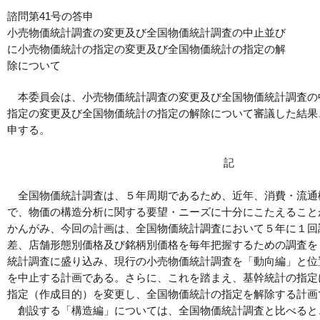
諮問第41号の答申
小売物価統計調査の変更及び全国物価統計調査の中止並び
に小売物価統計の指定の変更及び全国物価統計の指定の解
除について
本委員会は、小売物価統計調査の変更及び全国物価統計調査の
指定の変更及び全国物価統計の指定の解除について審議した結果
申する。
記
全国物価統計調査は、５年周期であるため、近年、消費・流通
で、物価の構造分析に関する要望・ニーズに十分にこたえること
かんがみ、今回の計画は、全国物価統計調査において５年に１回
差、店舗形態別価格及び銘柄別価格を毎年把握するための調査を
統計調査に盛り込み、現行の小売物価統計調査を「動向編」と位
を中止する計画である。さらに、これを踏まえ、基幹統計の指定
指定（作成目的）を変更し、全国物価統計の指定を解除する計画
創設する「構造編」については、全国物価統計調査と比べると