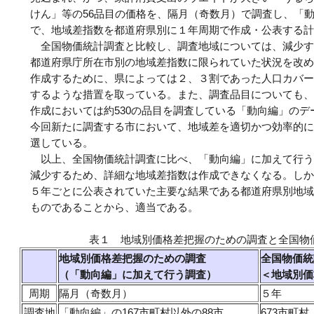
けん」等の56品目の価格を、隔月（奇数月）で調査し、「
で、地域差指数を都道府県別に１年周期で作成・公表する計
全国物価統計調査と比較し、調査地域については、減少す
都道府県庁所在市別の地域差指数に限られていた状況を改め
作成するために、県によっては２、３割であった人口カバー
するような措置を取っている。また、調査品目についても、
作成においては約530の品目を調査している「動向編」の
今回新たに調査する市において、地域差を適切かつ効率的に
選している。
以上、全国物価統計調査に比べ、「動向編」に加えて行う
減少するため、詳細な地域差指数は作成できなくなる。しか
５年ごとに公表されていた主要な結果である都道府県別地域
ものであることから、適当である。
表１ 地域別価格差把握のための調査と全国物
地域別価格差把握のための調査
全国物価統
（「動向編」に加えて行う調査）
＜地域別価
周期
隔月（奇数月）
５年
調査地
「動向編」の167市町村以外の88市
673市町村