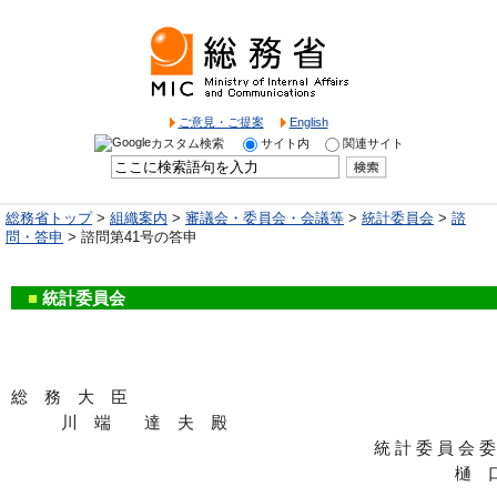
ご意見・ご提案
English
カスタム検索
サイト内
関連サイト
総務省トップ
>
組織案内
>
審議会・委員会・会議等
>
統計委員会
>
諮
問・答申
> 諮問第41号の答申
■
統計委員会
総 務 大 臣
川 端 達 夫 殿
統 計 委 員 
樋 