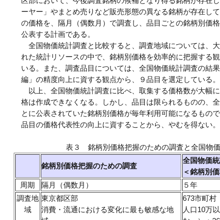
区部において、今後調査銘柄の候補となり得る銘柄が存在し
ーヤー」やまとめ売りなど販売形態の異なる銘柄が存在して
の価格を、隔月（偶数月）で調査し、品目ごとの銘柄別価格
公表する計画である。
全国物価統計調査と比較すると、調査地域については、大
れた統計リソースの中で、銘柄別価格を効率的に把握する観
いる。また、調査品目については、全国物価統計調査の結果
編」の精度向上に資する観点から、９品目を選定している。
以上、全国物価統計調査に比べ、取集する価格数が大幅に
格は作成できなくなる。しかし、品目は限られるものの、全
とに公表されていた銘柄別価格が毎年利用可能になるもので
品目の価格代表性の向上に資することから、やむを得ない。
表３ 銘柄別価格把握のための調査と全国物
全国物価統
銘柄別価格把握のための調査
＜銘柄別価
周期
隔月（偶数月）
５年
調査地
東京都区部
673市町村
域
消費・流通における変化に最も敏感な地
人口10万