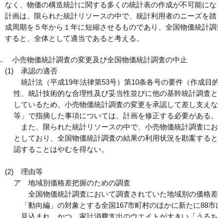
なく、物価の構造統計に関する多くの統計表の作成が不可能にな
計画は、限られた統計リソースの中で、統計利用者のニーズを踏
成周期を５年から１年に短縮させるものであり、全国物価統計調
すると、全体として適当であると考える。
小売物価統計調査の変更及び全国物価統計調査の中止
(1)
承認の適否
統計法（平成19年法律第53号）第10条各号の要件（作成目
性、統計技術的な合理性及び妥当性並びに他の基幹統計調査と
しているため、小売物価統計調査の変更を承認して差し支えない
等」で指摘した事項については、計画を修正する必要がある。
また、限られた統計リソースの中で、小売物価統計調査にお
としており、全国物価統計調査の結果の利用状況を勘案すると
認することはやむを得ない。
(2)
理由等
ア
地域別価格差把握のための調査
全国物価統計調査において調査されていた地域別の価格差
「動向編」の対象とする全国167市町村のほかに新たに88
見込まれ、かつ、家計消費支出のウエイトが大きい「うるち