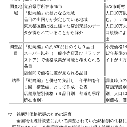
調査地
道府県庁所在市46市
673市町村
域
「動向編」の核となる地域
人口10万
品目の出回りが安定している地域
む。）：2
東京都区部は既に様々な店舗形態のデー
人口10万
タが得られていることから除外
口規模によ
出
調査品
「動向編」の約530品目のうち９品目
小売価格14
目
スーパー以外（一般小売店及びドラッグ
17年基準
ストア）で価格取集が可能と考えられる
イトが１万
品目
店舗間で価格に差が見られる品目
結果
「動向編」と併せて集計し、年平均を年
調査時点の
１回「構造編」として作成・公表
店舗形態別
店舗形態別価格（９品目別、都道府県庁
別、人口1
所在市別）
別価格、価
ウ
銘柄別価格把握のための調査
全国物価統計調査において調査されていた銘柄別の価格に