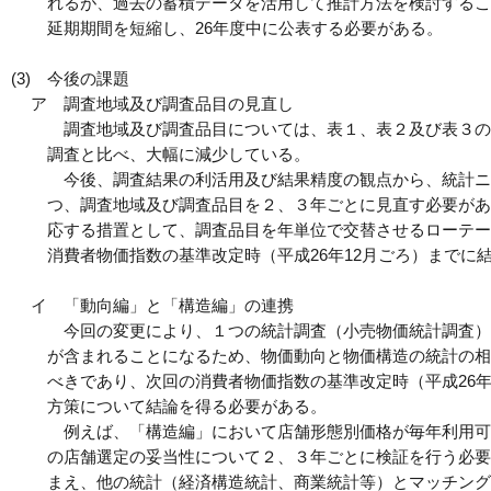
れるが、過去の蓄積データを活用して推計方法を検討するこ
延期期間を短縮し、26年度中に公表する必要がある。
(3)
今後の課題
ア
調査地域及び調査品目の見直し
調査地域及び調査品目については、表１、表２及び表３の
調査と比べ、大幅に減少している。
今後、調査結果の利活用及び結果精度の観点から、統計ニ
つ、調査地域及び調査品目を２、３年ごとに見直す必要があ
応する措置として、調査品目を年単位で交替させるローテー
消費者物価指数の基準改定時（平成26年12月ごろ）までに
イ
「動向編」と「構造編」の連携
今回の変更により、１つの統計調査（小売物価統計調査）
が含まれることになるため、物価動向と物価構造の統計の相
べきであり、次回の消費者物価指数の基準改定時（平成26年
方策について結論を得る必要がある。
例えば、「構造編」において店舗形態別価格が毎年利用可
の店舗選定の妥当性について２、３年ごとに検証を行う必要
まえ、他の統計（経済構造統計、商業統計等）とマッチング