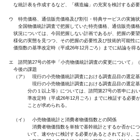
な統計表を作成するなど、「構造編」の充実を検討する必要
ウ
特売価格、通信販売価格及び割引・特典サービスの実施状
全国物価統計調査で把握していた特売価格、通信販売価格
状況については、今回把握しない計画であるが、把握の要望
様化の実態を見つつ、その把握の必要性及び技術的可能性に
価指数の基準改定時（平成26年12月ごろ）までに結論を得
エ
諮問第27号の答申「小売物価統計調査の変更について」（平
今後の課題
（ア）
現行の小売物価統計調査における調査品目の選定基
現行の小売物価統計調査における調査品目の選定基
分の１以上等）については、諮問第27号の答申にお
準改定時（平成26年12月ごろ）までに検証する必要
ことが求められる。
（イ）
小売物価統計と消費者物価指数との関係
消費者物価指数を単独で基幹統計とするか否かにつ
いて、速やかに検討する必要があるとされており、こ