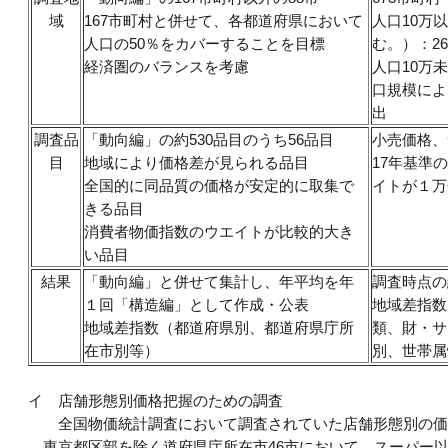
域
167市町村と併せて、各都道府県において
人口10万
人口の50％をカバーすることを目標
む。）：2
経済圏のバランスを考慮
人口10万
口規模によ
出
調査品
「動向編」の約530品目のうち56品目
小売価格、
目
地域により価格差が見られる品目
17年基準
全国的に同品質の価格が安定的に取集で
イトが１万
きる品目
消費者物価指数のウエイトが比較的大き
い品目
結果
「動向編」と併せて集計し、年平均を年
調査時点の
１回「構造編」として作成・公表
地域差指数
地域差指数（都道府県別、都道府県庁所
類、財・サ
在市別等）
別、世帯属
イ
店舗形態別価格把握のための調査
全国物価統計調査において調査されていた店舗形態別の価
東京都区部を除く道府県庁所在市46市において、スーパー