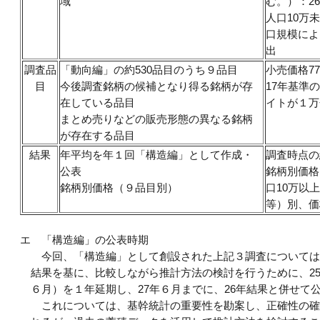
域
む。）：2
人口10万
口規模によ
出
調査品
「動向編」の約530品目のうち９品目
小売価格7
目
今後調査銘柄の候補となり得る銘柄が存
17年基準
在している品目
イトが１万
まとめ売りなどの販売形態の異なる銘柄
が存在する品目
結果
年平均を年１回「構造編」として作成・
調査時点の
公表
銘柄別価格
銘柄別価格（９品目別）
口10万以
等）別、価
エ
「構造編」の公表時期
今回、「構造編」として創設された上記３調査については、
結果を基に、比較しながら推計方法の検討を行うために、25
６月）を１年延期し、27年６月までに、26年結果と併せて
これについては、基幹統計の重要性を勘案し、正確性の確