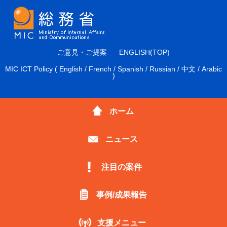
ご意見・ご提案
ENGLISH(TOP)
MIC ICT Policy
(
English
/
French
/
Spanish
/
Russian
/
中文
/
Arabic
)
ホーム
ニュース
注目の案件
事例/成果報告
支援メニュー