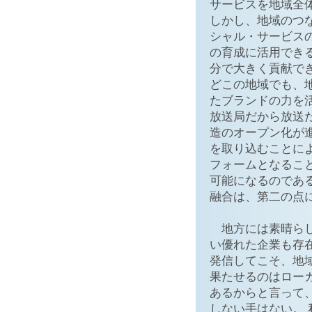
サービスを地域全
しかし、地域のつ
シャル・サービス
の育成に活用でき
分で大きく貢献で
どこの地域でも、
たブランドの力を
放送局だから放送
造のオープン化が
を取り込むことに
フォームとなるこ
可能になるのであ
融合は、第二の点
地方には素晴らし
い優れた企業も存在
発信してこそ、地
果たせるのはロー
あるからと言って
しない手はない。