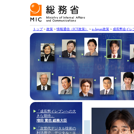
トップ
>
政策
>
情報通信（ICT政策）
>
u-Japan政策
>
成長懇会イレ
「成長懇イレブンへの大
きな期待」
増田 寛也 総務大臣
「次世代デジタル技術の
利活用で、デジタル・エ