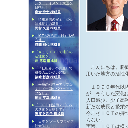
ンターテイメント大国を
目指せ！」
麻倉 怜士 構成員
「情報通信の安全・安心
は成長力の基盤」
岡村 久道 構成員
「ICTの利活用に対する処
方箋」
勝間 和代 構成員
「今こそＩＣＴで地方の
活性化を」
岸 博幸 構成員
こんにちは。勝間
「『仕組み』の見直しで
成長のエンジン起動」
用いた地方の活性
篠﨑 彰彦 構成員
「一身のパワーアップな
１９９０年代以降
くして一国のパワーアッ
が、そうした変化
プなし」
徳田 英幸 構成員
人口減少、少子高
「ＩＣＴ利活用２．０へ
新たな成長と繁栄
の進化を目指して」
今こそＩＣＴの持
野原 佐和子 構成員
らない。
「日本を“ノーサプライズ
社会”に」
実際、ＩＣＴは様