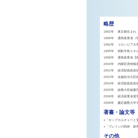
略歴
1962年
東京都生まれ
1986年
通商産業省（
1992年
コロンビア大学
1995年
朝鮮半島エネ
1998年
通商産業省【
2000年
内閣官房情報
2001年
経済財政政策
2002年
金融担当大臣
2004年
経済財政政策
2005年
総務大臣秘書
2006年
経済産業省退
2008年
慶応義塾大学
著書・論文等
○「ポップカルチャーと
○「ブレインの戦術 政
その他