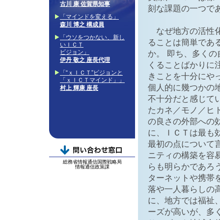
古川 康 佐賀県知事
刻な課題の一つで
「マインドを変える」
森川 博之 構成員
なぜ地方の活性化
「ウソをつかない、新し
ることは簡単であ
いＩＣＴ
ビジョン」
か。 即ち、多く
伊丹 敬之 座長代理
くることばかりに
「“ｘＩＣＴ”ビジョンと
きことを十分にや
「ｘＩＣＴマインド」」
個人的に幾つかの
村上 輝康 座長
不十分だと感じて
たカネ／モノ／ヒ
の良さの外部への
に、ＩＣＴは最も
最初の点について
ニティの構築を容
総務省情報通信国際戦略局
らも明らかであろ
情報通信政策課
ターネットや携帯
落や一人暮らしの
に、地方では福祉
ーズが高いが、多