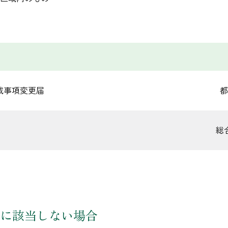
載事項変更届
都
総
に該当しない場合