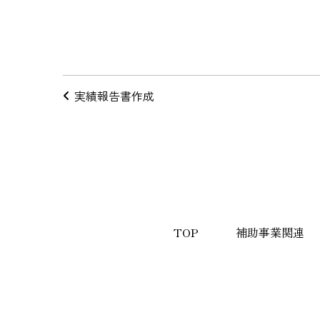
投
実績報告書作成
稿
ナ
ビ
ゲ
ー
TOP
補助事業関連
シ
ョ
ン