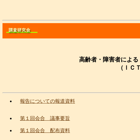
高齢者・障害者による
（ＩＣ
報告についての報道資料
第１回会合 議事要旨
第１回会合 配布資料