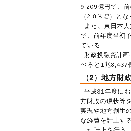
9,209億円で、
（2.0％増）と
また、東日本大
で、前年度当初予
ている
財政投融資計画の
べると1兆3,43
（2）地方財
平成31年度に
方財政の現状等
実現や地方創生
な経費を計上す
した計上を行う