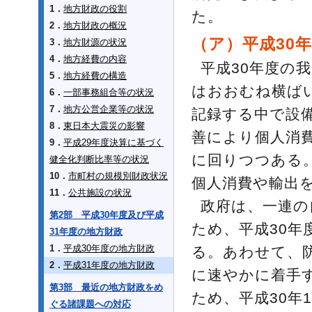
1．
地方財政の役割
た。
2．
地方財政の概況
（ア）平成30
3．
地方財源の状況
4．
地方経費の内容
平成30年度の
5．
地方経費の構造
はおおむね横ば
6．
一部事務組合等の状況
7．
地方公営企業等の状況
記録する中で設
8．
東日本大震災の影響
善により個人消
9．
平成29年度決算に基づく
に回りつつある
健全化判断比率等の状況
10．
市町村の規模別財政状況
個人消費や輸出
11．
公共施設の状況
政府は、一連の
第2部 平成30年度及び平成
ため、平成30年
31年度の地方財政
1．
平成30年度の地方財政
る。あわせて、
2．
平成31年度の地方財政
に速やかに着手
第3部 最近の地方財政をめ
ため、平成30年
ぐる諸課題への対応