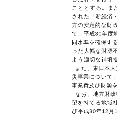
こととする。また
された「新経済
方の安定的な財
て、平成30年
同水準を確保す
った大幅な財源
よう適切な補填
また、東日本大
災事業について
事業費及び財源
なお、地方財政
望を持てる地域
び平成30年12