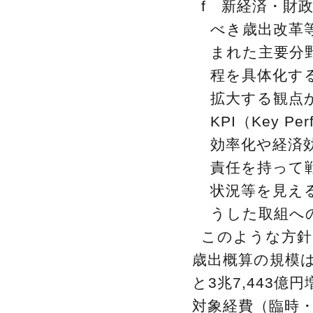
f 新経済・財
べき歳出改革
まれた主要分
程を具体化す
拡大する観点
KPI（Key P
効率化や経済
責任を持って
状況等を見え
うした取組へ
このような方針
歳出概算の規模は
と3兆7,443
対象経費（臨時