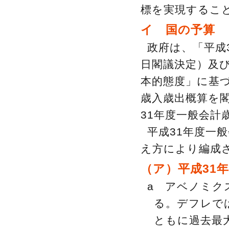
標を実現するこ
イ 国の予算
政府は、「平成
日閣議決定）及び
本的態度」に基づ
歳入歳出概算を閣
31年度一般会計
平成31年度一
え方により編成
（ア）平成31
a アベノミク
る。デフレで
ともに過去最