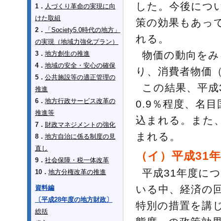
した。今後につ
1．
人づくり革命の実現に向
けた取組
策の効果もあっ
2．
「Society5.0時代の地方」
れる。
の実現（地域力強化プラン）
物価の動向をみ
3．
地方創生の推進
4．
地域の安全・安心の確保
り、消費者物価
5．
公共施設等の適正管理の
この結果、平成
推進
6．
地方行政サービス改革の
0.9％程度、名
推進等
込まれる。また、
7．
財政マネジメントの強化
まれる。
8．
地方自治に係る制度の見
直し
（イ）平成31
9．
社会保障・税一体改革
平成31年度に
10．
地方分権改革の推進
いる中、経済の
資料編
〔平成28年度の地方財政〕
特別の措置を講
総括