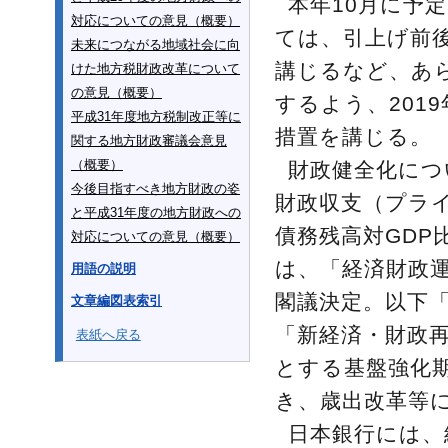
本年10月に予
対応についての意見（概要）
ては、引上げ前
未来につながる地域社会に向
講じるなど、あ
けた地方税財政改革について
の意見（概要）
するよう、201
平成31年度地方税制改正等に
措置を講じる。
関する地方財政審議会意見
（概要）
財政健全化につ
今後目指すべき地方財政の姿
財政収支（プラ
と平成31年度の地方財政への
債務残高対GDP
対応についての意見（概要）
は、「経済財政運
用語の説明
閣議決定。以下「
文章編図表索引
「新経済・財政
表紙へ戻る
とする基盤強化
き、歳出改革等
日本銀行には、