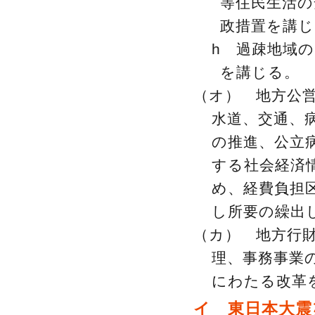
等住民生活の
政措置を講じ
h 過疎地域
を講じる。
（オ） 地方公
水道、交通、
の推進、公立
する社会経済
め、経費負担
し所要の繰出
（カ） 地方行
理、事務事業
にわたる改革
イ 東日本大震