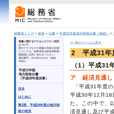
総務省トップ
>
政策
>
白書
>
平成31年版地方財政白書（表紙）
>
画像に関するアクセシビリティ対応
<< 前のページに戻る
について
図やグラフなどの画像の内容の詳細
2 平成31
については、総務省自治財政局財務
調査課にお問い合わせください。
電話番号：03-5253-5111（内線
5649）
（1）平成3
平成31年版
地方財政白書
ア 経済見通し
（平成28年度決算）
「平成31年度
目次
平成30年12月1
はじめに
た。この中で、以
第1部 平成28年度の地方財
済見通し及び平成
政の状況