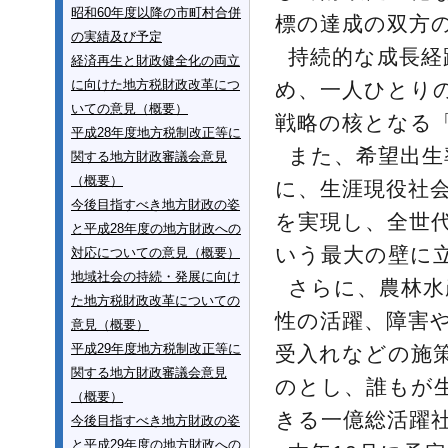
昭和60年度以降の市町村合併
標の達成の双方
の実績及び予定
持続的な成長経
経済再生と財政健全化の両立
に向けた地方税財政改革につ
め、一人ひとり
いての意見（概要）
戦略の核となる
平成28年度地方税制改正等に
また、希望出生
関する地方財政審議会意見
（概要）
に、生涯現役社
今後目指すべき地方財政の姿
を実現し、全世
と平成28年度の地方財政への
いう最大の壁に
対応についての意見（概要）
地域社会の持続・発展に向け
さらに、農林水
た地方税財政改革についての
性の活躍、障害
意見（概要）
平成29年度地方税制改正等に
受入れなどの施
関する地方財政審議会意見
のとし、誰もが
（概要）
きる一億総活躍
今後目指すべき地方財政の姿
と平成29年度の地方財政への