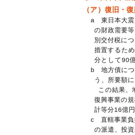
（ア）復旧・復
a 東日本大
の財政需要
別交付税につ
措置するため
分として90
b 地方債に
う、所要額
この結果、
復興事業の規
計等分16億
c 直轄事業
の派遣、投資