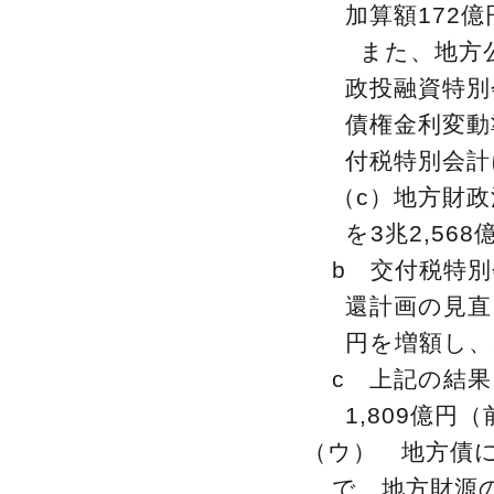
加算額172
また、地方
政投融資特別
債権金利変動
付税特別会計
（c）地方財
を3兆2,56
b 交付税特
還計画の見直
円を増額し、
c 上記の結果
1,809億円
（ウ） 地方債
で、地方財源