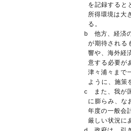
を記録すると
所得環境は大
る。
b 他方、経済
が期待される
響や、海外経
意する必要が
津々浦々まで
ように、施策
c また、我が
に膨らみ、な
年度の一般会
厳しい状況に
d 政府は、引