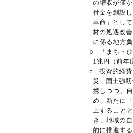
の増収が僅
付金を創設
革命」として
材の処遇改
に係る地方負
b 「まち・
1兆円（前年
c 投資的経
災、国土強靱
携しつつ、
め、新たに「
上することと
き、地域の自
的に推進する