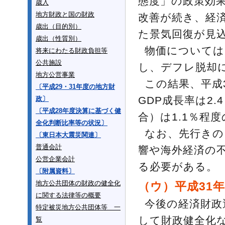
態度」の政策効
歳入
地方財政と国の財政
改善が続き、経
歳出（目的別）
た景気回復が見
歳出（性質別）
物価については
将来にわたる財政負担等
公共施設
し、デフレ脱却
地方公営事業
この結果、平成3
〔平成29・31年度の地方財
GDP成長率は2
政〕
〔平成28年度決算に基づく健
合）は1.1％程
全化判断比率等の状況〕
なお、先行きの
〔東日本大震災関連〕
普通会計
響や海外経済の
公営企業会計
る必要がある。
〔附属資料〕
地方公共団体の財政の健全化
（ウ）平成31
に関する法律等の概要
今後の経済財政
特定被災地方公共団体等 一
して財政健全化な
覧