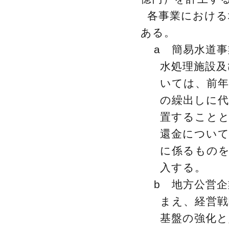
各事業における
ある。
a 簡易水道
水処理施設及
いては、前
の繰出しに代
置することと
還金について
に係るもの
入する。
b 地方公営
まえ、経営戦
基盤の強化