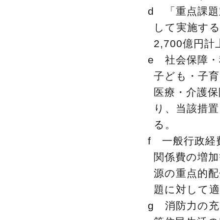
d 「重点課
して実施する
2,700億円
e 社会保障
子ども・子育
医療・介護保
り、当該措置
る。
f 一般行政
関係費の増
源の重点的
題に対して
g 消防力の