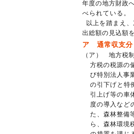
年度の地方財政
べられている。
以上を踏まえ、
出総額の見込額
ア 通常収支分
（ア） 地方税
方税の税源の
び特別法人事
の引下げと特
引上げ等の車
度の導入など
た、森林整備
ら、森林環境
の措置を講じ