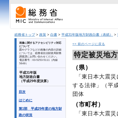
総務省トップ
>
政策
>
白書
>
平成31年版地方財政白書（表紙）
>
画像に関するアクセシビリティ対応
<< 前のページに戻る
について
図やグラフなどの画像の内容の詳細
特定被災地方
については、総務省自治財政局財務
調査課にお問い合わせください。
電話番号：03-5253-5111（内線
5649）
（県）
平成31年版
「東日本大震災
地方財政白書
（平成29年度決算）
する法律」（平成
目次
団体
はじめに
（市町村）
第1部 平成29年度の地方財
「東日本大震災
政の状況