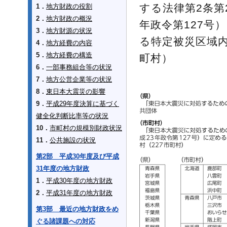
する法律第2条第
1．
地方財政の役割
2．
地方財政の概況
年政令第127号
3．
地方財源の状況
る特定被災区域内
4．
地方経費の内容
5．
地方経費の構造
町村）
6．
一部事務組合等の状況
7．
地方公営企業等の状況
8．
東日本大震災の影響
9．
平成29年度決算に基づく
健全化判断比率等の状況
10．
市町村の規模別財政状況
11．
公共施設の状況
第2部 平成30年度及び平成
31年度の地方財政
1．
平成30年度の地方財政
2．
平成31年度の地方財政
第3部 最近の地方財政をめ
ぐる諸課題への対応