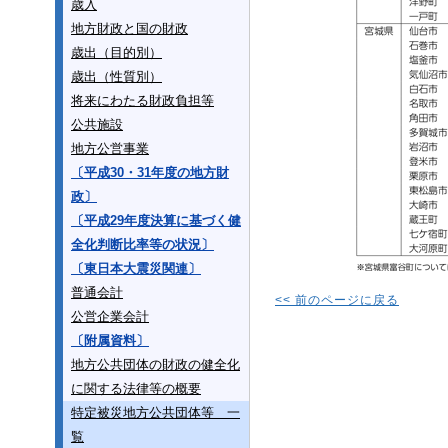
歳入
地方財政と国の財政
歳出（目的別）
歳出（性質別）
将来にわたる財政負担等
公共施設
地方公営事業
〔平成30・31年度の地方財
政〕
〔平成29年度決算に基づく健
全化判断比率等の状況〕
〔東日本大震災関連〕
普通会計
<< 前のページに戻る
公営企業会計
〔附属資料〕
地方公共団体の財政の健全化
に関する法律等の概要
特定被災地方公共団体等 一
覧