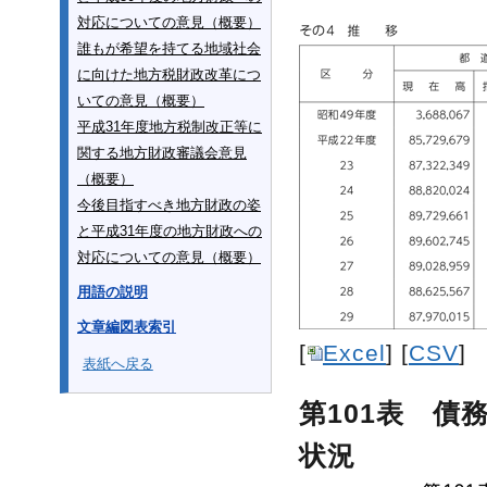
対応についての意見（概要）
誰もが希望を持てる地域社会
に向けた地方税財政改革につ
いての意見（概要）
平成31年度地方税制改正等に
関する地方財政審議会意見
（概要）
今後目指すべき地方財政の姿
と平成31年度の地方財政への
対応についての意見（概要）
用語の説明
文章編図表索引
[
Excel
] [
CSV
]
表紙へ戻る
第101表 
状況