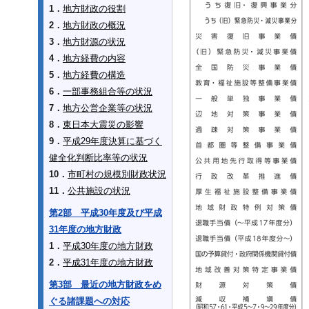
1．
地方財政の役割
2．
地方財政の概況
3．
地方財源の状況
4．
地方経費の内容
5．
地方経費の構造
6．
一部事務組合等の状況
7．
地方公営企業等の状況
8．
東日本大震災の影響
9．
平成29年度決算に基づく
健全化判断比率等の状況
10．
市町村の規模別財政状況
11．
公共施設の状況
第2部 平成30年度及び平成
31年度の地方財政
1．
平成30年度の地方財政
2．
平成31年度の地方財政
第3部 最近の地方財政をめ
ぐる諸課題への対応