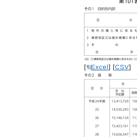
[
Excel
] [
CSV
]