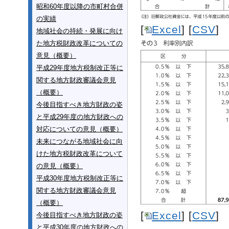
昭和60年度以降の市町村合併
の実績
[
Excel
] [
CSV
]
地域社会の持続・発展に向け
た地方税財政改革についての
意見（概要）
平成29年度地方税制改正等に
関する地方財政審議会意見
（概要）
今後目指すべき地方財政の姿
と平成29年度の地方財政への
対応についての意見（概要）
未来につながる地域社会に向
けた地方税財政改革について
の意見（概要）
平成30年度地方税制改正等に
関する地方財政審議会意見
（概要）
[
Excel
] [
CSV
]
今後目指すべき地方財政の姿
と平成30年度の地方財政への