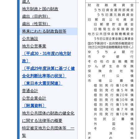
歳入
地方財政と国の財政
歳出（目的別）
歳出（性質別）
将来にわたる財政負担等
公共施設
地方公営事業
〔平成30・31年度の地方財
政〕
〔平成29年度決算に基づく健
全化判断比率等の状況〕
〔東日本大震災関連〕
普通会計
公営企業会計
〔附属資料〕
地方公共団体の財政の健全化
に関する法律等の概要
特定被災地方公共団体等 一
覧