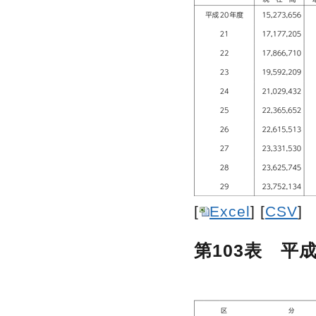
[
Excel
] [
CSV
]
第103表 平