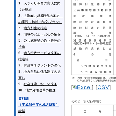
1．
人づくり革命の実現に向
けた取組
2．
「Society5.0時代の地方」
の実現（地域力強化プラン）
3．
地方創生の推進
4．
地域の安全・安心の確保
5．
公共施設等の適正管理の
推進
6．
地方行政サービス改革の
推進等
7．
財政マネジメントの強化
8．
地方自治に係る制度の見
直し
9．
社会保障・税一体改革
[
Excel
] [
CSV
]
10．
地方分権改革の推進
資料編
〔平成29年度の地方財政〕
総括