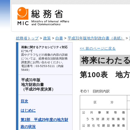
総務省トップ
>
政策
>
白書
>
平成31年版地方財政白書（表紙）
>
画像に関するアクセシビリティ対応
<< 前のページに戻る
について
図やグラフなどの画像の内容の詳細
将来にわた
については、総務省自治財政局財務
調査課にお問い合わせください。
電話番号：03-5253-5111（内線
5649）
第100表 地
平成31年版
地方財政白書
（平成29年度決算）
目次
はじめに
第1部 平成29年度の地方財
政の状況