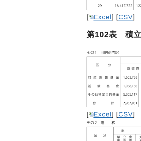
[
Excel
] [
CSV
]
第102表 積
[
Excel
] [
CSV
]