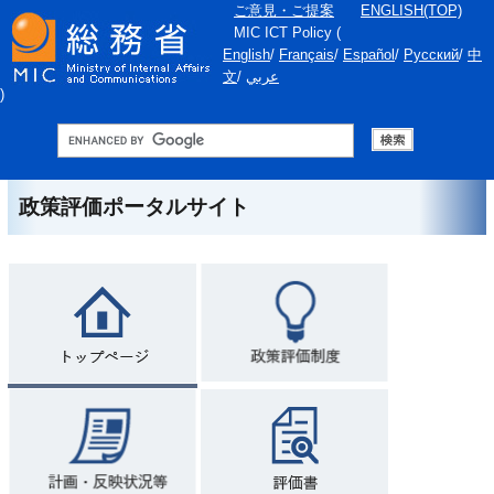
ご意見・ご提案
ENGLISH(TOP)
MIC ICT Policy
(
English
/
Français
/
Español
/
Русский
/
中
文
/
عربي
)
政策評価ポータルサイト