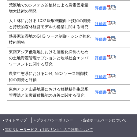
荒漠地でのシステム的植林による炭素固定量
評価書
増大技術の開発
人工林における CO2 吸収機能向上技術の開発
評価書
と持続的森林経営モデルの構築に関する研究
熱帯泥炭湿地のGHG ソース制御・シンク強化
評価書
技術開発
東南アジア低湿地における温暖化抑制のため
の土地資源管理オプションと地域社会エンパ
評価書
ワーメントに関する研究
農業生態系におけるCH4, N2O ソース制御技
評価書
術の開発と評価
東南アジア山岳地帯における移動耕作生態系
評価書
管理法と炭素蓄積機能の改善に関する研究
サイトマップ
プライバシーポリシー
当省ホームページについて
電話リレーサービス（手話リンク）のご利用について