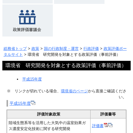
総務省トップ
>
政策
>
国の行政制度・運営
>
行政評価
>
政策評価ポー
タルサイト
> 環境省 研究開発を対象とする政策評価（事前評価）
環境省 研究開発を対象とする政策評価（事前評価）
平成15年度
※ リンクが切れている場合、
環境省のページ
から直接ご確認くださ
い。
平成15年度
評価対象政策
評価書等
陸域生態系等を活用した大気中の温室効果ガ
評価書
ス濃度安定化技術に関する研究開発