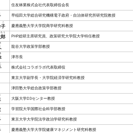
住友林業株式会社代表取締役会長
こ
子
早稲田大学総合研究機構電子政府・自治体研究所研究院教授
きこ
希子
慶應義塾大学大学院商学研究科教授
ろう
太郎
PHP総研主席研究員、政策研究大学院大学特任教授
さ
久
龍谷大学政策学部教授
き
幸
津市長
こ
子
株式会社コラボラボ代表取締役
東京大学副学長・大学院経済学研究科教授
津田塾大学総合政策学部教授
お
生
大阪大学D3センター教授
衣
学習院大学国際社会科学部教授
こ
子
東京大学大学院法学政治学研究科教授
こ
子
慶應義塾大学大学院健康マネジメント研究科教授