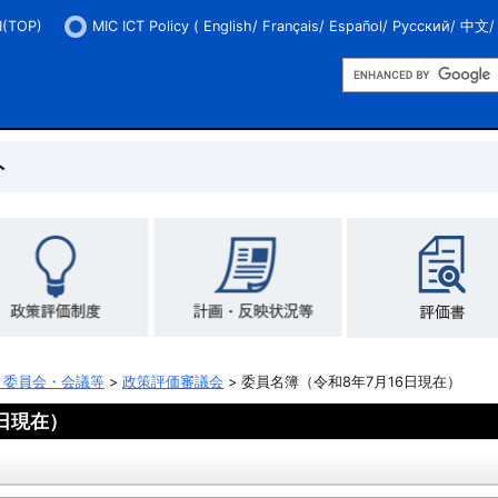
H(TOP)
MIC ICT Policy
(
English
/
Français
/
Español
/
Русский
/
中文
/
ト
・委員会・会議等
>
政策評価審議会
> 委員名簿（令和8年7月16日現在）
日現在）