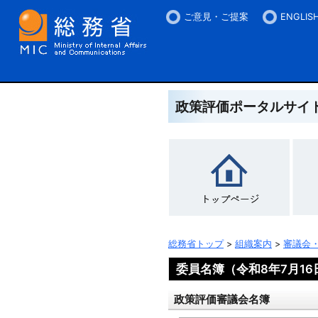
ご意見・ご提案
ENGLIS
政策評価ポータルサイ
総務省トップ
>
組織案内
>
審議会
委員名簿（令和8年7月16
政策評価審議会名簿