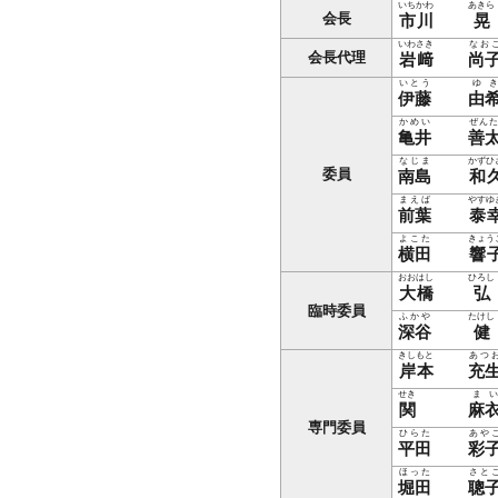
いちかわ
あきら
会長
市川
晃
いわさき
なお
会長代理
岩﨑
尚
いとう
ゆ
伊藤
由
かめい
ぜんた
亀井
善
なじま
かずひ
委員
南島
和
まえば
やすゆ
前葉
泰
よこた
きょう
横田
響
おおはし
ひろし
大橋
弘
臨時委員
ふかや
たけし
深谷
健
きしもと
あつ
岸本
充
せき
まい
関
麻
専門委員
ひらた
あや
平田
彩
ほった
さと
堀田
聰