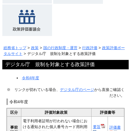
総務省トップ
>
政策
>
国の行政制度・運営
>
行政評価
>
政策評価ポー
タルサイト
> デジタル庁 規制を対象とする政策評価
デジタル庁 規制を対象とする政策評価
令和4年度
※ リンクが切れている場合、
デジタル庁のページ
から直接ご確認く
ださい。
令和4年度
区分
評価対象政策
評価書等
電子利用者証明が行われない場合にお
ける通知された個人番号カード用利用
要旨
事前
評価書