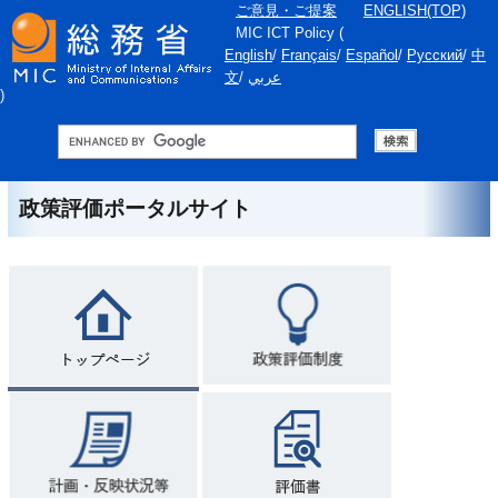
ご意見・ご提案
ENGLISH(TOP)
MIC ICT Policy
(
English
/
Français
/
Español
/
Русский
/
中
文
/
عربي
)
政策評価ポータルサイト