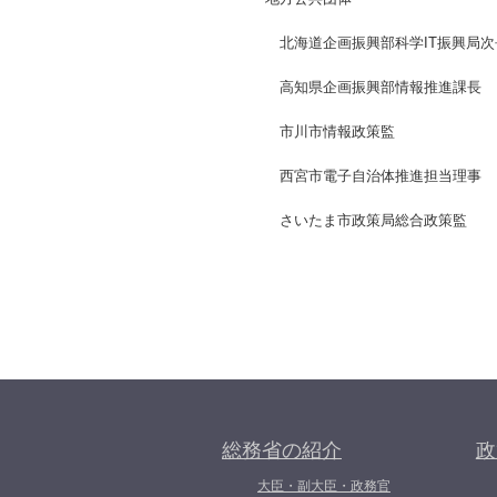
北海道企画振興部科学IT振興局次
高知県企画振興部情報推進課長
市川市情報政策監
西宮市電子自治体推進担当理事
さいたま市政策局総合政策監
総務省の紹介
政
大臣・副大臣・政務官