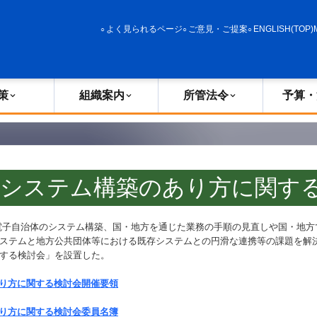
政策
組織案内
所管法令
予算・決算
よく見られるページ
ご意見・ご提案
ENGLISH(TOP)
策
組織案内
所管法令
予算・
のシステム構築のあり方に関す
子自治体のシステム構築、国・地方を通じた業務の手順の見直しや国・地方
ステムと地方公共団体等における既存システムとの円滑な連携等の課題を解
する検討会」を設置した。
り方に関する検討会開催要領
り方に関する検討会委員名簿