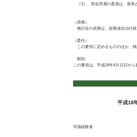
（3）
部会所属の委員は、座長
（庶務）
検討会の庶務は、総務省自治行政
（委任）
この要領に定めるもののほか、検
附則
この要領は、平成18年4月12日か
平成1
学
識経験者