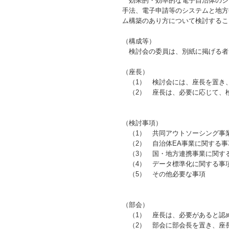
効果的・効率的な電子自治体のシ
手法、電子申請等のシステムと地方
ム構築のあり方について検討するこ
（構成等）
検討会の委員は、別紙に掲げる者
（座長）
（1）
検討会には、座長を置き、
（2）
座長は、必要に応じて、検
（検討事項）
（1）
共同アウトソーシング事
（2）
自治体
EA
事業に関する事
（3）
国・地方連携事業に関す
（4）
データ標準化に関する事
（5）
その他必要な事項
（部会）
（1）
座長は、必要があると認め
（2）
部会に部会長を置き、座長