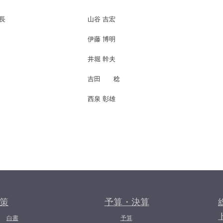
長
山谷 吉宏
伊藤 博明
井堀 幹夫
吉田 稔
西泉 彰雄
策
予算・決算
白書
予算