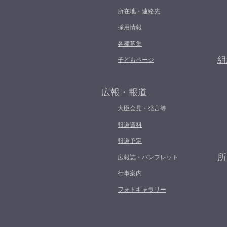
所在地・連絡先
採用情報
各種募集
組
子どもページ
広報・報道
大臣会見・発言等
報道資料
報道予定
所
広報誌・パンフレット
行事案内
フォトギャラリー