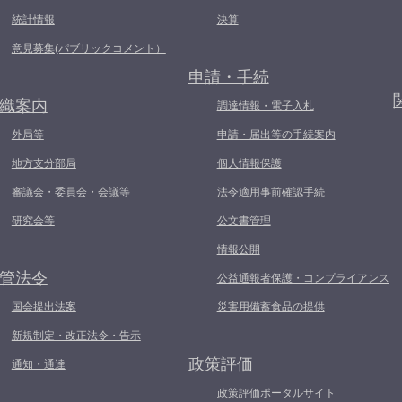
統計情報
決算
意見募集(パブリックコメント）
申請・手続
織案内
調達情報・電子入札
外局等
申請・届出等の手続案内
地方支分部局
個人情報保護
審議会・委員会・会議等
法令適用事前確認手続
研究会等
公文書管理
情報公開
管法令
公益通報者保護・コンプライアンス
国会提出法案
災害用備蓄食品の提供
新規制定・改正法令・告示
政策評価
通知・通達
政策評価ポータルサイト