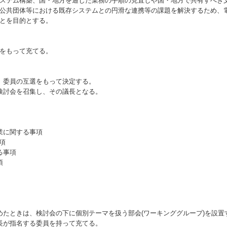
ステム構築、国・地方を通じた業務の手順の見直しや国・地方で共有すべき
公共団体等における既存システムとの円滑な連携等の課題を解決するため、
とを目的とする。
をもって充てる。
委員の互選をもって決定する。
討会を召集し、その議長となる。
業に関する事項
項
る事項
項
たときは、検討会の下に個別テーマを扱う部会(ワーキンググループ)を設置
が指名する委員を持って充てる。