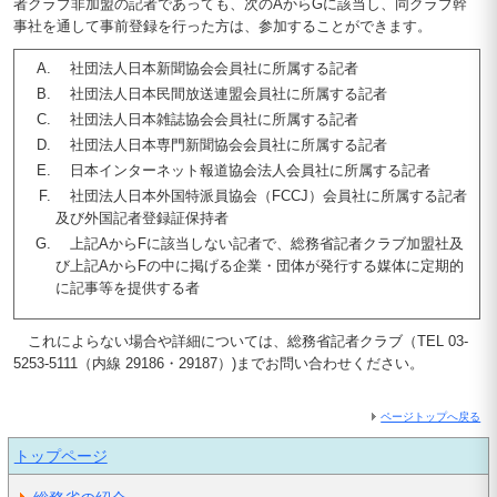
者クラブ非加盟の記者であっても、次のAからGに該当し、同クラブ幹
事社を通して事前登録を行った方は、参加することができます。
社団法人日本新聞協会会員社に所属する記者
社団法人日本民間放送連盟会員社に所属する記者
社団法人日本雑誌協会会員社に所属する記者
社団法人日本専門新聞協会会員社に所属する記者
日本インターネット報道協会法人会員社に所属する記者
社団法人日本外国特派員協会（FCCJ）会員社に所属する記者
及び外国記者登録証保持者
上記AからFに該当しない記者で、総務省記者クラブ加盟社及
び上記AからFの中に掲げる企業・団体が発行する媒体に定期的
に記事等を提供する者
これによらない場合や詳細については、総務省記者クラブ（TEL 03-
5253-5111（内線 29186・29187）)までお問い合わせください。
ページトップへ戻る
トップページ