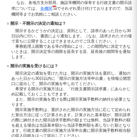
なお、各地方支分部局、施設等機関の保有する行政文書の開示請
求については、
各機関
でそれぞれ受け付けておりますので、当該
機関等までお気軽にご相談ください。
○ 開示・不開示の決定の通知は？
開示するかどうかの決定は、原則として、請求のあった日から30
日以内に行い、 書面により通知します。（なお、請求されたその場
で直ちに公開することはできませんのでご注意ください。）
事務処理上困難である等の理由により、この期間内に決定できな
いときは、開示決定等の期限を延長する旨、延長後の期間等を通知
します。
○ 開示の実施を受けるには？
開示決定の通知を受けた方は、開示の実施方法を選択し、通知の
あった日から30日以内に「開示の実施方法等申出書」を情報公開窓
口に提出して、開示の実施を申し出てください。
希望する開示の実施方法は、「行政文書開示請求書」にあらかじ
め記載しておくこともできます。
また、開示の実施を受ける際は開示実施手数料の納付が必要とな
ります。
開示実施手数料は、選択された開示の実施方法に応じて定められ
た算出方法に従って計算されます。計算された基本額が、開示請求
の際に納付された開示請求手数料の額までは無料、当該手数料の額
を超える場合は当該基本額から当該手数料額を差し引いた額となり
ます。行政文書の開示の実施方法等申出書に開示実施手数料相当額
の収入印紙をはって提出してください。