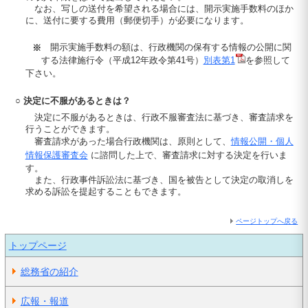
なお、写しの送付を希望される場合には、開示実施手数料のほか
に、送付に要する費用（郵便切手）が必要になります。
開示実施手数料の額は、行政機関の保有する情報の公開に関
※
する法律施行令（平成12年政令第41号）
別表第1
を参照して
下さい。
○ 決定に不服があるときは？
決定に不服があるときは、行政不服審査法に基づき、審査請求を
行うことができます。
審査請求があった場合行政機関は、原則として、
情報公開・個人
情報保護審査会
に諮問した上で、審査請求に対する決定を行いま
す。
また、行政事件訴訟法に基づき、国を被告として決定の取消しを
求める訴訟を提起することもできます。
ページトップへ戻る
トップページ
総務省の紹介
広報・報道