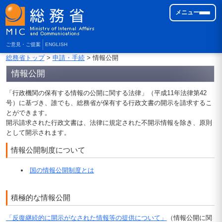
メニュー
ご意見・ご提案
ENGLISH
総務省トップ
>
申請・手続
> 情報公開
情報公開
「行政機関の保有する情報の公開に関する法律」（平成11年法律第42
号）に基づき、誰でも、総務省が保有する行政文書の開示を請求するこ
とができます。
開示請求された行政文書は、法律に規定された不開示情報を除き、原則
として開示されます。
情報公開制度について
国の情報公開制度とは
積極的な情報公開
「反復継続的に開示がなされた情報等の提供について」
（情報公開に関