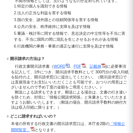
不開示情報としては、次のようなものが定められています。
1.特定の個人を識別できる情報
2.法人の正当な利益を害する情報
3.国の安全、諸外国との信頼関係等を害する情報
4.公共の安全、秩序維持に支障を及ぼす情報
5.審議・検討等に関する情報で、意志決定の中立性等を不当に害
する、不当に国民の間に混乱を生じさせるおそれがある情報
6.行政機関の事務・事業の適正な遂行に支障を及ぼす情報
○ 開示請求の方法は？
行政文書開示請求書（
WORD
、
PDF
、
記載例
)に必要事項
を記入して、1件につき、開示請求手数料として 300円分の収入印紙
を貼付の上、開示請求窓口に提出してください。（開示請求窓口で
は直接現金でお支払いいただくことも可能です。おつりの用意はご
ざいませんので予め丁度の金額をご用意ください。）
郵送による請求もできます。郵送による場合は、文書の行き違い
を防ぐため、封筒に「情報公開請求関係」と朱書きしていただきま
すようお願いいたします。（郵送の場合、開示請求手数料の納付方
法は収入印紙に限ります。）
○ どこに請求すればいいの？
本省の所有する行政文書の開示請求窓口は、本庁舎2階の
「情報公
開閲覧室」
となります。