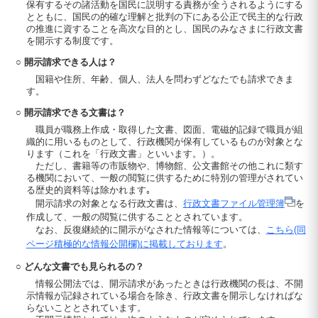
保有するその諸活動を国民に説明する責務が全うされるようにする
とともに、国民の的確な理解と批判の下にある公正で民主的な行政
の推進に資することを高次な目的とし、国民のみなさまに行政文書
を開示する制度です。
○ 開示請求できる人は？
国籍や住所、年齢、個人、法人を問わずどなたでも請求できま
す。
○ 開示請求できる文書は？
職員が職務上作成・取得した文書、図面、電磁的記録で職員が組
織的に用いるものとして、行政機関が保有しているものが対象とな
ります（これを「行政文書」といいます。）。
ただし、書籍等の市販物や、博物館、公文書館その他これに類す
る機関において、一般の閲覧に供するために特別の管理がされてい
る歴史的資料等は除かれます｡
開示請求の対象となる行政文書は、
行政文書ファイル管理簿
を
作成して、一般の閲覧に供することとされています。
なお、反復継続的に開示がなされた情報等については、
こちら(同
ページ積極的な情報公開欄)に掲載しております
。
○ どんな文書でも見られるの？
情報公開法では、開示請求があったときは行政機関の長は、不開
示情報が記録されている場合を除き、行政文書を開示しなければな
らないこととされています。