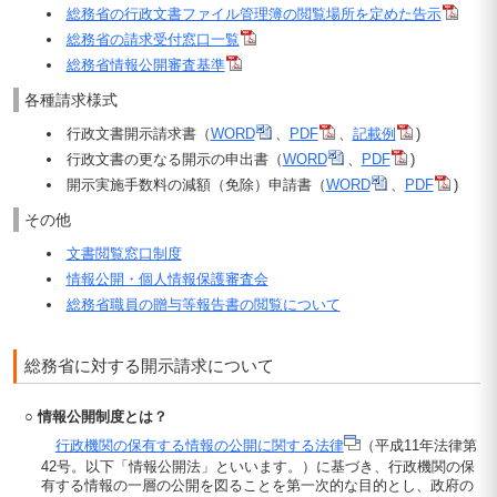
総務省の行政文書ファイル管理簿の閲覧場所を定めた告示
総務省の請求受付窓口一覧
総務省情報公開審査基準
各種請求様式
行政文書開示請求書（
WORD
、
PDF
、
記載例
)
行政文書の更なる開示の申出書（
WORD
、
PDF
)
開示実施手数料の減額（免除）申請書（
WORD
、
PDF
)
その他
文書閲覧窓口制度
情報公開・個人情報保護審査会
総務省職員の贈与等報告書の閲覧について
総務省に対する開示請求について
○ 情報公開制度とは？
行政機関の保有する情報の公開に関する法律
（平成11年法律第
42号。以下「情報公開法」といいます。）に基づき、行政機関の保
有する情報の一層の公開を図ることを第一次的な目的とし、政府の