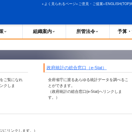
よく見られるページ
ご意見・ご提案
ENGLISH(TOP)
策
組織案内
所管法令
予算・
政府統計の総合窓口（e-Stat）
をご覧になれ
全府省庁に渡るあらゆる統計データを調べるこ
ンクしま
とができます。
（政府統計の総合窓口(e-Stat)へリンクしま
す。）
ジにリンクします。）