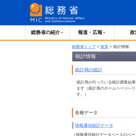
総務省の紹介
報道・広報
政
総務省トップ
>
政策
> 統計情報
統計情報
統計局の統計
統計局が行っている統計調査結果
ます（統計局のホームページへリ
す。）
各種データ
情報通信統計データ
（情報通信統計データベースのペー