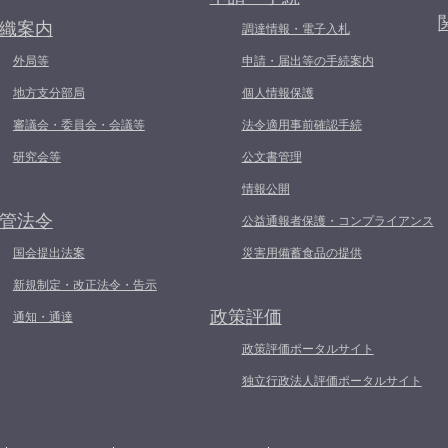
織案内
調達情報・電子入札
外局等
申請・届出等の手続案内
地方支分部局
個人情報保護
審議会・委員会・会議等
法令適用事前確認手続
研究会等
公文書管理
情報公開
管法令
公益通報者保護・コンプライアンス
国会提出法案
災害用備蓄食品の提供
新規制定・改正法令・告示
政策評価
通知・通達
政策評価ポータルサイト
独立行政法人評価ポータルサイト