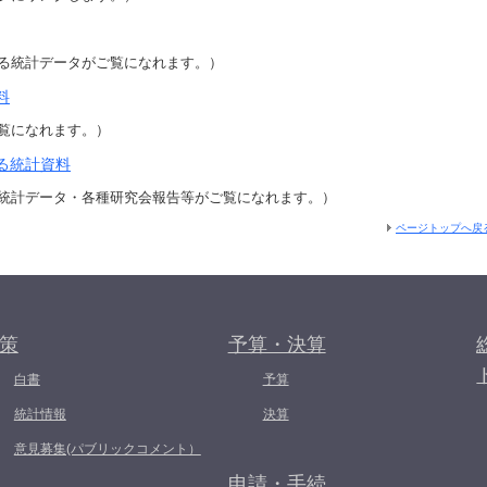
る統計データがご覧になれます。）
料
覧になれます。）
る統計資料
統計データ・各種研究会報告等がご覧になれます。）
ページトップへ戻
策
予算・決算
白書
予算
統計情報
決算
意見募集(パブリックコメント）
申請・手続