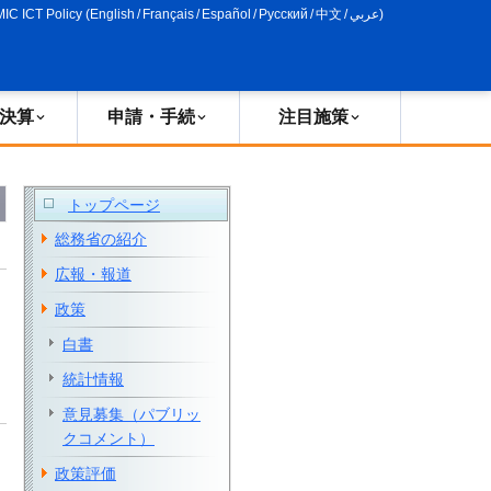
MIC ICT Policy
(
English
/
Français
/
Español
/
Русский
/
中文
/
عربي
)
決算
申請・手続
注目施策
トップページ
総務省の紹介
広報・報道
政策
白書
統計情報
意見募集（パブリッ
クコメント）
政策評価