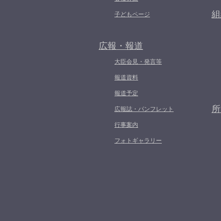
組
子どもページ
広報・報道
大臣会見・発言等
報道資料
報道予定
所
広報誌・パンフレット
行事案内
フォトギャラリー