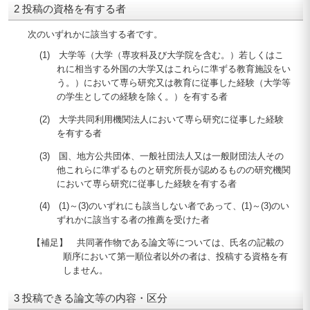
2 投稿の資格を有する者
次のいずれかに該当する者です。
(1) 大学等（大学（専攻科及び大学院を含む。）若しくはこ
れに相当する外国の大学又はこれらに準ずる教育施設をい
う。）において専ら研究又は教育に従事した経験（大学等
の学生としての経験を除く。）を有する者
(2) 大学共同利用機関法人において専ら研究に従事した経験
を有する者
(3) 国、地方公共団体、一般社団法人又は一般財団法人その
他これらに準ずるものと研究所長が認めるものの研究機関
において専ら研究に従事した経験を有する者
(4) (1)～(3)のいずれにも該当しない者であって、(1)～(3)のい
ずれかに該当する者の推薦を受けた者
【補足】 共同著作物である論文等については、氏名の記載の
順序において第一順位者以外の者は、投稿する資格を有
しません。
3 投稿できる論文等の内容・区分