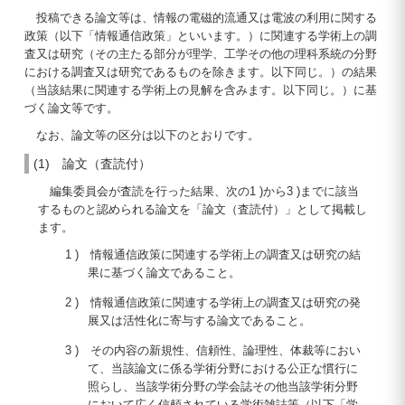
投稿できる論文等は、情報の電磁的流通又は電波の利用に関する
政策（以下「情報通信政策」といいます。）に関連する学術上の調
査又は研究（その主たる部分が理学、工学その他の理科系統の分野
における調査又は研究であるものを除きます。以下同じ。）の結果
（当該結果に関連する学術上の見解を含みます。以下同じ。）に基
づく論文等です。
なお、論文等の区分は以下のとおりです。
(1) 論文（査読付）
編集委員会が査読を行った結果、次の1 )から3 )までに該当
するものと認められる論文を「論文（査読付）」として掲載し
ます。
1 ) 情報通信政策に関連する学術上の調査又は研究の結
果に基づく論文であること。
2 ) 情報通信政策に関連する学術上の調査又は研究の発
展又は活性化に寄与する論文であること。
3 ) その内容の新規性、信頼性、論理性、体裁等におい
て、当該論文に係る学術分野における公正な慣行に
照らし、当該学術分野の学会誌その他当該学術分野
において広く信頼されている学術雑誌等（以下「学