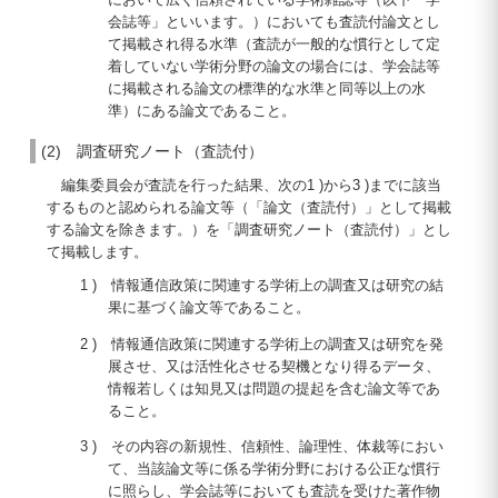
会誌等」といいます。）においても査読付論文とし
て掲載され得る水準（査読が一般的な慣行として定
着していない学術分野の論文の場合には、学会誌等
に掲載される論文の標準的な水準と同等以上の水
準）にある論文であること。
(2) 調査研究ノート（査読付）
編集委員会が査読を行った結果、次の1 )から3 )までに該当
するものと認められる論文等（「論文（査読付）」として掲載
する論文を除きます。）を「調査研究ノート（査読付）」とし
て掲載します。
1 ) 情報通信政策に関連する学術上の調査又は研究の結
果に基づく論文等であること。
2 ) 情報通信政策に関連する学術上の調査又は研究を発
展させ、又は活性化させる契機となり得るデータ、
情報若しくは知見又は問題の提起を含む論文等であ
ること。
3 ) その内容の新規性、信頼性、論理性、体裁等におい
て、当該論文等に係る学術分野における公正な慣行
に照らし、学会誌等においても査読を受けた著作物