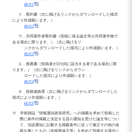
様式1
イ．誓約書（次に掲げるリンクからダウンロードした様式
により作成願います。）
様式2
ウ．共同著作者誓約書（投稿に係る論文等が共同著作物で
ある場合に限ります。）（次に掲げるリ
ンクからダウンロードした様式により作成願います。）
様式3
エ．推薦書（投稿者が2の(4)に該当する者である場合に限
ります。）（次に掲げるリンクからダウン
ロードした様式により作成願います。）
様式4
オ．投稿連絡票（次に掲げるリンクからダウンロードした
様式により作成願います。）
様式5
※ 学術雑誌『情報通信政策研究』への掲載を求めて投稿した
際に条件付掲載と決定する旨の通知を受けた論文等につい
て、当該通知に記載する掲載条件に従って修正その他の改
稿を施したもの（改稿後論文等）を改めて投稿する場合に