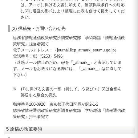
は、ア～オに掲げる文書に加えて、当該掲載条件への対応
に関し適宜の形式により整理した表も併せて提出してくだ
さい。
(2) 投稿先・お問い合わせ先
総務省情報通信政策研究所調査研究部 学術雑誌『情報通信政
策研究』担当者宛て
電子メールアドレス：（journal.iicp_atmark_soumu.go.jp）
電話番号：03（5253）5496
（迷惑メール防止のため、@を「_atmark_」と表示していま
す。メールをお送りになる際には、「_atmark_」@に直して
下さい）
※ (1)に掲げる文書の一部（特にイ、ウ及びエ）又は全部を
郵送する場合の宛先
郵便番号100-8926 東京都千代田区霞が関2-1-2
総務省情報通信政策研究所調査研究部 学術雑誌『情報通信政
策研究』担当者宛て
5 原稿の執筆要領