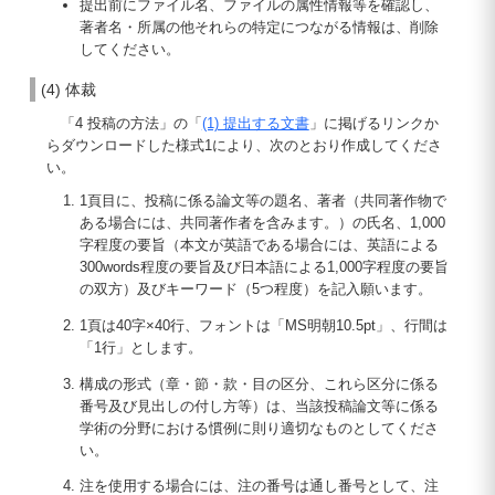
提出前にファイル名、ファイルの属性情報等を確認し、
著者名・所属の他それらの特定につながる情報は、削除
してください。
(4) 体裁
「4 投稿の方法」の「
(1) 提出する文書
」に掲げるリンクか
らダウンロードした様式1により、次のとおり作成してくださ
い。
1頁目に、投稿に係る論文等の題名、著者（共同著作物で
ある場合には、共同著作者を含みます。）の氏名、1,000
字程度の要旨（本文が英語である場合には、英語による
300words程度の要旨及び日本語による1,000字程度の要旨
の双方）及びキーワード（5つ程度）を記入願います。
1頁は40字×40行、フォントは「MS明朝10.5pt」、行間は
「1行」とします。
構成の形式（章・節・款・目の区分、これら区分に係る
番号及び見出しの付し方等）は、当該投稿論文等に係る
学術の分野における慣例に則り適切なものとしてくださ
い。
注を使用する場合には、注の番号は通し番号として、注