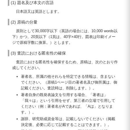
(1) 題名及び本文の言語
日本語又は英語とします。
(2) 原稿の分量
原則として30,000字以下（英語の場合には、10,000 words以
下）かつ、20頁以下（1頁は、40字×40行。図表は印刷イメー
ジで原稿字数に換算。）とします。
(3) 査読における匿名性の確保
査読における匿名性を確保するため、原稿は、次のとおり作
成してください。
著者名、所属の他それらを特定できる情報は、含まない
でください。（原稿1ページ目の著者名及び御所属は、御
記載ください。査読時は、削除します。）。
著者自身の既発表論文を引用する場合、「著者は」
「我々は」という引用をせず、第三者の立場で引用して
ください（例：著者名がAであれば、「Aは」となりま
す。）。
謝辞、研究助成資金等は、記載しないでください（掲載
決定後、必要に応じて記載することはできます。）。