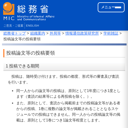
メニュー
ご意見・ご提案
ENGLISH
総務省トップ
>
組織案内
>
外局等
>
情報通信政策研究所
>
学術雑誌
>
投稿論文等の投稿要領
投稿論文等の投稿要領
1 投稿できる期間
投稿は、随時受け付けます。投稿の都度、形式等の審査及び査読
を行います。
同一人からの論文等の投稿は、原則として1年度につき1度とし
ます（査読の結果等による再投稿を除く。）。
また、原則として、査読から掲載前までの投稿論文等がある者
からの投稿、1巻に複数の論文等が掲載されることとなるスケ
ジュールでの投稿はできません。同一人からの投稿論文等の掲
載は、原則として1巻につき1論文等程度とします。