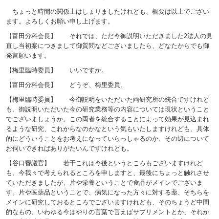
ちょっと時間の関係上はしょりましたけれども、概要は以上でござい
ます。よろしくお願い申し上げます。
【富田分科会長】 それでは、ただ今御説明いただきました2法人の見
直し当初案につきまして御質問などございましたら、どなたからでも御
発言願います。
【梅里臨時委員】 いいですか。
【富田分科会長】 どうぞ、梅里委員。
【梅里臨時委員】 今御説明をいただいた両研究所の統合ですけれど
も、御説明いただいた今の研究業務等の内容については現状ということ
でございましょうか。この両者を統合することによって効果が見込まれ
るような研究、これからなのかなという気もいたしますけれども、具体
的にどういうことをお考えになっていらっしゃるのか、その辺について
お伺いできればありがたいんですけれども。
【谷口審議官】 若干これは今後というところもございますけれど
も、今我々で考えられるところを申しますと、最後にちょっと触れさせ
ていただきましたが、片や栄養ということで食品がメインでございま
す。片や医薬品ということで、病気になった方々に対する薬、そちらを
メインに研究しておるところでございますけれども、そのちょうど中間
的なもの、いわゆる今はやりの言葉で言えばサプリメントとか、それか