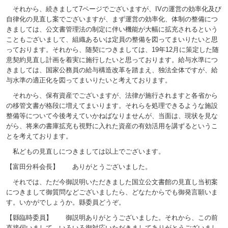
それから、続きまして7ページでございますが、IVの運営の効率化及び
自律化の見直し案でございますが、まず運営の効率化、体制の整備につ
きましては、公文書管理法の制定に伴い機能が大幅に拡充されるという
こともございまして、組織あるいは定員の整備を図ってまいりたいと思
っております。それから、随契につきましては、19年12月に策定した随
意契約見直し計画を着実に施行したいと思っております。給与水準につ
きましては、国家公務員の給与構造改革を踏まえ、独法全体ですが、給
与水準の適正化を図ってまいりたいと考えております。
それから、保有資産でございますが、法律が施行されますと各省から
の移管文書が格段に増えてまいります。それらを処理できるような施設
整備等について今後考えていかねばなりませんが、当面は、現状を見な
がら、将来の書庫拡充も視野に入れた資産の有効活用を講ずるというこ
とを考えております。
私どもの見直しにつきましては以上でございます。
【富田分科会長】 ありがとうございました。
それでは、ただ今御説明いただきました国立公文書館の見直し当初案
につきまして御質問などございましたら、どなたからでも御発言願いま
す。いかがでしょうか。縣委員どうぞ。
【縣臨時委員】 御説明ありがとうございました。それから、この前
直接伺いまして、いろいろ御対応いただきましてありがとうございまし