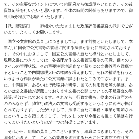
て、その主要なポイントについて内閣府から御説明をいただき、その後
質疑応答を行いたいと思います。全体の時間の関係もありますので、御
説明5分程度でお願いいたします。
【武川審議官】 御紹介いただきました政策評価審議官の武川でござ
います。よろしくお願いします。
国立公文書館の見直しにつきましては、まず前提といたしまして、本
年7月に国会で公文書等の管理に関する法律が新たに制定されておりま
す。その中におきまして、国立公文書館の新たな機能といたしまして、
現用文書につきましては、各省庁が作る文書管理規則の同意、個々のフ
ァイルの管理状況、その重要性実地調査など新たに公文書管理を徹底す
るということで内閣総理大臣の権限が増えまして、それの補助を行うと
いうような権限が新たに公文書館に課されたところでございます。ま
た、中間書庫、あるいは行政職員の研修、国民の利用促進等の業務、あ
るいは公文書館が所蔵しております文書の公開についての不服審査の手
続等が設けられております。それから、行政文書も、従来の行政庁のも
ののみならず、独立行政法人の文書も受託するというふうに範囲が掲げ
られております。したがいまして、法律に新たに事務・事業が追加され
たということを踏まえまして、それをしっかり今後とも担って業務を行
ってまいりたいというのが一つの前提でございます。
それから、組織の見直しでございますが、組織につきましても、その
国会におきまして、これらの業務を遂行するために公文書館の在り方、