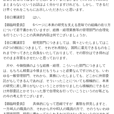
まとまらないというお話はよく分かりますけれども、しかし、できるだ
け早くそれをこちらにお示しいただきたいと思います。
【谷口審議官】 はい。
【縣臨時委員】 6ページに本来の研究を支える意味での組織の在り方
について若干書かれていますが、総務・経理業務等の管理部門の合理化
を行うということの具体的内容は何でございましょうか。
【谷口審議官】 研究部門につきましては、我々といたしましてはこ
の2つの独法につきまして、それぞれ有効な、国民に還元できるものをこ
れまでやってきたと自負をいたしておりまして、その部分はでき得れば
そのまま存置をさせたいと思っております。
片や、今御指摘のような総務・経理、こういった部門につきまして
は、もちろん精査は今後まだもうちょっと必要なんですけれども、いわ
ゆる一般管理部門、それから、業務にいたしましても、どこかに外部委
託がもしできるんであれば、そういったことについても積極的に、本来
の研究に差し障りがないということが分かりましたら積極的にできるだ
け外部委託とかそういった形で合理化を行っていこうというのが私ども
の今の考え方でございます。
【縣臨時委員】 具体的になって恐縮ですが 書類を拝見しますと、
一方46人の職員の方、それから片や83人の職員の方で、そのうちいわゆ
る間接部門、研究に携わっておられるわけではない方というのはそれぞ