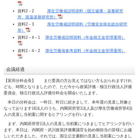
資料2－2
厚生労働省説明資料（国立健康・栄養研究
所、医薬基盤研究所）
資料2－3
厚生労働省説明資料（労働安全衛生総合研究
所）
資料2－4－1
厚生労働省説明資料（年金積立金管理運用）
資料2－4－2
厚生労働省参考資料（年金積立金管理運用）
会議経過
【富田分科会長】 まだ委員の方お見えではない方もおられますけれ
ども、時間となりましたので、ただ今から政策評価・独立行政法人評価
委員会、独立行政法人評価分科会を開会いたします。
本日の分科会は、一昨日、昨日に続きまして、本年度の見直し対象と
なっております16法人のうち、内閣府所管1法人及び厚生労働省所管4法
人の見直し当初案に関するヒアリングを行います。
まず、内閣府所管1法人の見直し当初案につきましてヒアリングを行い
ます。本日は、内閣府・武川政策評価審議官を始め御担当の皆様にお越
しいただきました。それでは、国立公文書館の見直し当初案につきまし