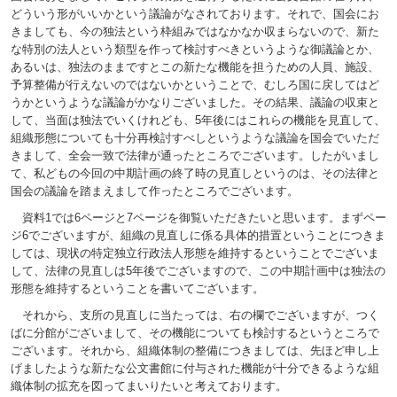
どういう形がいいかという議論がなされております。それで、国会にお
きましても、今の独法という枠組みではなかなか収まらないので、新た
な特別の法人という類型を作って検討すべきというような御議論とか、
あるいは、独法のままですとこの新たな機能を担うための人員、施設、
予算整備が行えないのではないかということで、むしろ国に戻してはど
うかというような議論がかなりございました。その結果、議論の収束と
して、当面は独法でいくけれども、5年後にはこれらの機能を見直して、
組織形態についても十分再検討すべしというような議論を国会でいただ
きまして、全会一致で法律が通ったところでございます。したがいまし
て、私どもの今回の中期計画の終了時の見直しというのは、その法律と
国会の議論を踏まえまして作ったところでございます。
資料1では6ページと7ページを御覧いただきたいと思います。まずペー
ジ6でございますが、組織の見直しに係る具体的措置ということにつきま
しては、現状の特定独立行政法人形態を維持するということでございま
して、法律の見直しは5年後でございますので、この中期計画中は独法の
形態を維持するということを書いてございます。
それから、支所の見直しに当たっては、右の欄でございますが、つく
ばに分館がございまして、その機能についても検討するというところで
ございます。それから、組織体制の整備につきましては、先ほど申し上
げましたような新たな公文書館に付与された機能が十分できるような組
織体制の拡充を図ってまいりたいと考えております。