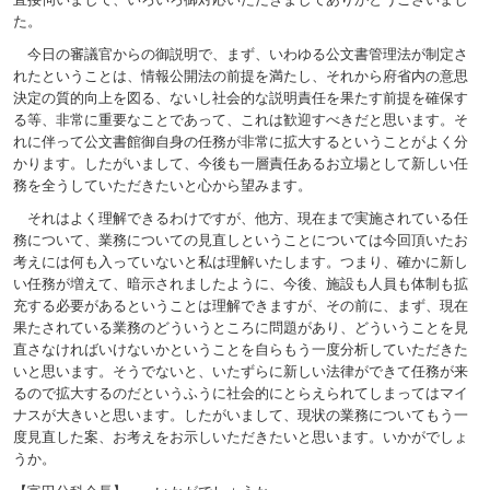
た。
今日の審議官からの御説明で、まず、いわゆる公文書管理法が制定さ
れたということは、情報公開法の前提を満たし、それから府省内の意思
決定の質的向上を図る、ないし社会的な説明責任を果たす前提を確保す
る等、非常に重要なことであって、これは歓迎すべきだと思います。そ
れに伴って公文書館御自身の任務が非常に拡大するということがよく分
かります。したがいまして、今後も一層責任あるお立場として新しい任
務を全うしていただきたいと心から望みます。
それはよく理解できるわけですが、他方、現在まで実施されている任
務について、業務についての見直しということについては今回頂いたお
考えには何も入っていないと私は理解いたします。つまり、確かに新し
い任務が増えて、暗示されましたように、今後、施設も人員も体制も拡
充する必要があるということは理解できますが、その前に、まず、現在
果たされている業務のどういうところに問題があり、どういうことを見
直さなければいけないかということを自らもう一度分析していただきた
いと思います。そうでないと、いたずらに新しい法律ができて任務が来
るので拡大するのだというふうに社会的にとらえられてしまってはマイ
ナスが大きいと思います。したがいまして、現状の業務についてもう一
度見直した案、お考えをお示しいただきたいと思います。いかがでしょ
うか。