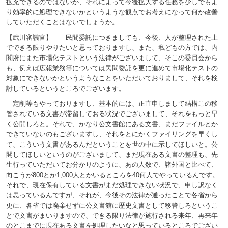
拡充できるのではないか、それによって今後拡大する任務を少しでもよ
り効率的に処理できないかというような観点でお考えになって何か改善
していただくことはないでしょうか。
【武川審議官】 民間委託につきましても、今後、人が整理された上
でできる限りやりたいと思っておりますし、また、私どもの方では、内
閣府にまた市場化テストという法律がございまして、そこの委員会から
も、例えば広報業務等については民間委託を更に進めて市場化テストの
対象にできないかというようなことをいただいておりまして、それを検
討しているというところでございます。
定削等もやっておりますし、基本的には、正直申しまして結構この移
管されている文書が滞留しておる状況でございまして、それをもっと早
く公開しろと。それで、かなり公文書館にある文書、まだファイルとか
できていないのもございますし、それをとにかくファイリングを早くし
て、こういう文書があるんだということを世の中に示してほしいと。公
開してほしいというのがございまして、まだ現在ある文書の整理も、先
生行っていただいてお分かりのように、あの人数で、諸外国と比べて、
向こうが800とか1,000人とかいるところを40何人でやっているんです。
それで、現在保有している文書がまだ処理できない状況で、申し訳なく
は思っているんですが、それが、今後その法律が通ったことで各省から
更に、各省では廃棄せずに公文書館に歴史文書として移管しろというこ
とで文書がまいりますので、できる限り法律が施行される来年、再来年
のとこまでに現在ある文書を処理したいなと思っているところでござい