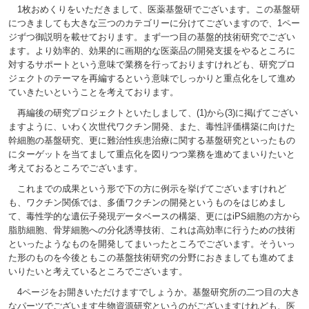
1枚おめくりをいただきまして、医薬基盤研でございます。この基盤研
につきましても大きな三つのカテゴリーに分けてございますので、1ペー
ジずつ御説明を載せております。まず一つ目の基盤的技術研究でござい
ます。より効率的、効果的に画期的な医薬品の開発支援をやるところに
対するサポートという意味で業務を行っておりますけれども、研究プロ
ジェクトのテーマを再編するという意味でしっかりと重点化をして進め
ていきたいということを考えております。
再編後の研究プロジェクトといたしまして、(1)から(3)に掲げてござい
ますように、いわく次世代ワクチン開発、また、毒性評価構築に向けた
幹細胞の基盤研究、更に難治性疾患治療に関する基盤研究といったもの
にターゲットを当てまして重点化を図りつつ業務を進めてまいりたいと
考えておるところでございます。
これまでの成果という形で下の方に例示を挙げてございますけれど
も、ワクチン関係では、多価ワクチンの開発というものをはじめまし
て、毒性学的な遺伝子発現データベースの構築、更にはiPS細胞の方から
脂肪細胞、骨芽細胞への分化誘導技術、これは高効率に行うための技術
といったようなものを開発してまいったところでございます。そういっ
た形のものを今後ともこの基盤技術研究の分野におきましても進めてま
いりたいと考えているところでございます。
4ページをお開きいただけますでしょうか。基盤研究所の二つ目の大き
なパーツでございます生物資源研究というのがございますけれども、医