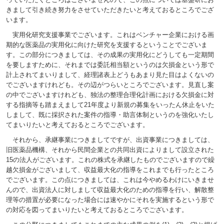
きまして引き続き努力をさせていただきたいと考えておるところでござ
います。
実用化研究支援事業でございます。これはベンチャー企業における画
期的な医薬品の実用化に向けた研究を支援するということでございま
す。この部分につきましては、その成果の実用化にどうしても一定期間
を要しますために、それまでは委託相当額というのは欠損金という形で
計上されてまいりまして、経理諸表上どうもあまり見た目はよくないの
でございますけれども。その辺がつらいところでございます。見直し案
の中でございますけれども、独法の整理合理化計画における欠損金に対
する指摘等も踏まえまして21年度より新規の募集をいったん休止をいた
しまして、既に採択された案件の指導・助言体制というのを強化いたし
てまいりたいと考えておるところでございます。
それから、承継事業につきましてですが、出資事業につきましては、
旧医薬品機構、それから民間企業との共同出資によりまして設立された
15の法人がございます。これの株式を承継したものでございますので繰
越欠損金がございまして、収益最大化の指導をこれまでも行ったところ
でございます。この点につきましては、これは今やめるわけにいきませ
んので、出資法人に対しまして収益最大化のための指導を行い、解散整
理等の措置が必要になった場合には速やかにそれを実施するという形で
の対応を図ってまいりたいと考えておるところでございます。