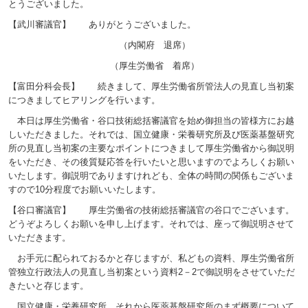
とうございました。
【武川審議官】 ありがとうございました。
（内閣府 退席）
（厚生労働省 着席）
【富田分科会長】 続きまして、厚生労働省所管法人の見直し当初案
につきましてヒアリングを行います。
本日は厚生労働省・谷口技術総括審議官を始め御担当の皆様方にお越
しいただきました。それでは、国立健康・栄養研究所及び医薬基盤研究
所の見直し当初案の主要なポイントにつきまして厚生労働省から御説明
をいただき、その後質疑応答を行いたいと思いますのでよろしくお願い
いたします。御説明でありますけれども、全体の時間の関係もございま
すので10分程度でお願いいたします。
【谷口審議官】 厚生労働省の技術総括審議官の谷口でございます。
どうぞよろしくお願いを申し上げます。それでは、座って御説明させて
いただきます。
お手元に配られておるかと存じますが、私どもの資料、厚生労働省所
管独立行政法人の見直し当初案という資料2－2で御説明をさせていただ
きたいと存じます。
国立健康・栄養研究所、それから医薬基盤研究所のまず概要について