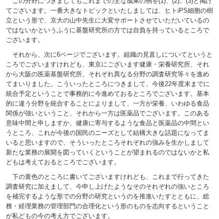
この分野につきましてもこれまでの主な成果の例を(1)、(2)、(3)と掲げ
てございます。一番大きなトピックといたしましては、ヒトiPS細胞の樹
立という形で、京大の山中先生に大変サポートさせていただいているの
ではないかというふうに基盤研究所の方では自負を持っているところで
ございます。
それから、次に6ページでございます。組織の見直しについてというと
ころでございますけれども、東京にございます健康・栄養研究所、それ
から大阪の医薬基盤研究所、それぞれ異なる分野の調査研究等々を進め
てまいりました。こういったところにつきまして、今後22年度末までに
統合予定ということで事務的に今進めておるところでございます。基本
的に違う分野を統合することによりまして、一方が栄養、いわゆる食品
関係が強いということ、それから一方は医薬品でございます。このある
意味中間と申しますか、健康に寄与するような食品と医薬品の中間とい
うところ、これが今後の国民のニーズとして結構大きな話題になってま
いると思いますので、そういったところそれぞれの強みを生かしまして
新たな業務の展開を図っていくということが望まれるのではないかと私
どもは考えておるところでございます。
下の黄色のところに書いてございますけれども、これまで行ってきた
調査研究に加えまして、今申し上げたようなそのそれぞれの強いところ
を補完するような形での分野の研究というのを推進いたすとともに、総
務・経理業務の管理部門の合理化という形のものを志向するということ
が私どもの今の考え方でございます。