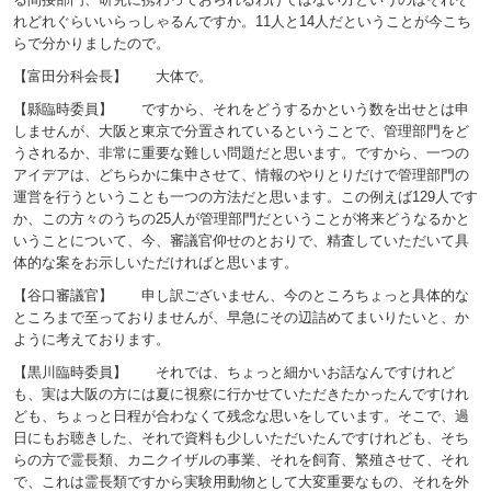
れどれぐらいいらっしゃるんですか。11人と14人だということが今こち
らで分かりましたので。
【富田分科会長】 大体で。
【縣臨時委員】 ですから、それをどうするかという数を出せとは申
しませんが、大阪と東京で分置されているということで、管理部門をど
うされるか、非常に重要な難しい問題だと思います。ですから、一つの
アイデアは、どちらかに集中させて、情報のやりとりだけで管理部門の
運営を行うということも一つの方法だと思います。この例えば129人です
か、この方々のうちの25人が管理部門だということが将来どうなるかと
いうことについて、今、審議官仰せのとおりで、精査していただいて具
体的な案をお示しいただければと思います。
【谷口審議官】 申し訳ございません、今のところちょっと具体的な
ところまで至っておりませんが、早急にその辺詰めてまいりたいと、か
ように考えております。
【黒川臨時委員】 それでは、ちょっと細かいお話なんですけれど
も、実は大阪の方には夏に視察に行かせていただきたかったんですけれ
ども、ちょっと日程が合わなくて残念な思いをしています。そこで、過
日にもお聴きした、それで資料も少しいただいたんですけれども、そち
らの方で霊長類、カニクイザルの事業、それを飼育、繁殖させて、それ
で、これは霊長類ですから実験用動物として大変重要なもの、それを外