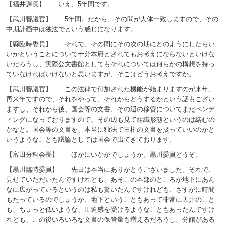
【福井課長】 いえ、5年間です。
【武川審議官】 5年間。だから、その間が大体一致しますので、その
中期計画中は独法でという感じになります。
【縣臨時委員】 それで、その間にその次の期にどのようにしたらい
いかということについて十分本府とされてもお考えにならないといけな
いだろうし、実際公文書館としてもそれについては何らかの構想を持っ
ていなければいけないと思いますが、そこはどうお考えですか。
【武川審議官】 この法律で付加された機能が始まりますのが来年、
再来年ですので、それをやって、それからどうするかという話もござい
ますし、それから後、国会等の文書、その辺の移管についてまだペンデ
ィングになっておりますので、その辺も見て組織形態というのは絡むの
かなと。国会等の文書を、本当に独法で三権の文書を扱っていいのかと
いうようなことも議論としては国会で出てきております。
【富田分科会長】 ほかにいかがでしょうか。黒川委員どうぞ。
【黒川臨時委員】 先日は本当にありがとうございました。それで、
見せていただいたんですけれども、あそこの本部のところが地下にあん
なに広がっているというのは私も驚いたんですけれども、さすがに時間
もたっているのでしょうか、地下ということもあって非常に天井のこと
も、ちょっと低いような、圧迫感を受けるようなこともあったんですけ
れども、この後いろいろな文書の保管量も増えるだろうし、分館がある