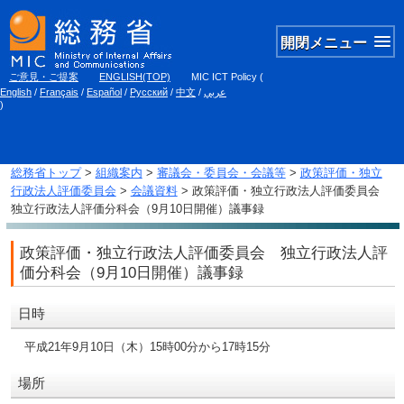
開閉メニュー
ご意見・ご提案
ENGLISH(TOP)
MIC ICT Policy
(
English
/
Français
/
Español
/
Русский
/
中文
/
عربي
)
総務省トップ
>
組織案内
>
審議会・委員会・会議等
>
政策評価・独立
行政法人評価委員会
>
会議資料
> 政策評価・独立行政法人評価委員会
独立行政法人評価分科会（9月10日開催）議事録
政策評価・独立行政法人評価委員会 独立行政法人評
価分科会（9月10日開催）議事録
日時
平成21年9月10日（木）15時00分から17時15分
場所