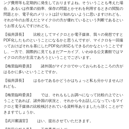
ング費用等も定期的に発生しておりますよね。そういうことも考えた場
合、あるいは作業の効率、保存の問題とかそれを利用するときの閲覧の
問題とか、電子化のメリットは計り知れないように思いますけれども、
それが今のお答えだとマイクロの方が優れているという判断であるとい
うお答えなんですけれども。
【福井課長】 比較としてマイクロとか電子媒体、我々の発想ですと
PDF化したものということになるかと思うんですが、マイクロを一回撮
っておけばそれを基にしたPDF化の対応もできるのかなということです
し、一方で、国際的に見てもまだアーカイブ、いわゆる公文書館ではマ
イクロの方が主流であろうということでございます。
【梅里臨時委員】 諸外国がマイクロでやっておられるところの方が
はるかに多いということですか。
【福井課長】 はるかであるかどうかはちょっと私も分かりませんけ
れども。
【梅里臨時委員】 では、それももしお調べになって比較の上でとい
うことであれば、諸外国の状況と、それから今お話しになっているマイ
クロと電子媒体の比較検討されている資料等ありましたら頂くことがで
きますでしょうか。
【武川審議官】 はい、提出させていただきます。