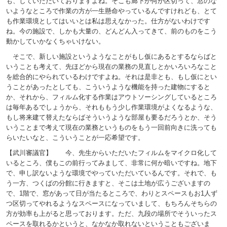
も、していただいておりますよね。そこも廊下か何か区切って、窓のな
いようなところで作業の方が一生懸命やっているんですけれども、とて
も作業環境としてはいいとは私は思えなかった。仕方がないわけです
ね。今の施設で、しかも大量の、どんどん入ってきて、前のものをこう
動かしていかなくちゃいけない。
そこで、新しい施設というようなことがもし仮にあるとするならばと
いうことも考えて、先ほどから現在の業務の見直しとかいろいろなこと
を総合的にやられているわけですよね。それは是非とも、もし仮にとい
うことがあったとしても、こういうような機能を持った建物にすると
か、それから、フィルム化する作業はアウトソーシングしているところ
は毎年あるでしょうから、それももう少し作業環境がよくなるような、
もし将来建て替えたならばそういうような部屋も要るだろうとか、そう
いうことまで考えて現在の業務というものをもう一回前向きに洗っても
らいたいなと、こういうことが一応希望です。
【武川審議官】 今、先生からいただいたフィルムをマイクロ化して
いるところ、僕もこの前行ってみまして、非常に何か暗いですね。地下
で、申し訳ないような環境でやっていただいているんです。それで、も
う一方、つくばの分館に行きますと、そこは土地が広うございますの
で、1階で、窓があって日が当たるところで、わりとスペースもお1人ず
つ区切ってやれるようなスペースになっていまして、もちろんそちらの
方が効率も上がると思っております。ただ、九段の場所でそういったス
ペースを取れるかというと、なかなか取れないということもございま