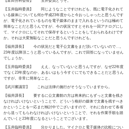
【富田分科会長】 玉井委員どうぞ。
【玉井臨時委員】 同じようなことですけれども、既に電子化されて
いる媒体についても何か平成23年度からと今おっしゃったと思うんです
が、電子化されているものを電子媒体のままで入れるというのは極めて
簡単なことだと思うんですが、今の状況ですとそれを一回アナログにし
て、マイクロにしてそれで保存するということをしておられるわけです
か。それは大変無駄なことだと思うんですけれども。
【福井課長】 今の状況だと電子公文書をまだ頂いていないので…。
23年度以降頂こうと思っているんですが。これで回答になっていません
でしょうか。
【玉井臨時委員】 ええ、なっていないと思うんですが、なぜ22年度
でなく23年度なのか、あるいはもう今すぐにでもできることだと思うん
ですが。非常に簡単なこと。
【武川審議官】 これは法律の施行がそうなっていますから。
【福井課長】 要するに公文書館の方は将来的にもずっと文書を残さ
なければいけないということで、どういう格好の媒体で文書を残すべき
かということを一応まだ検討中でございますので、それに合わせて各省
から送ってもらわなければいけないということで、それを作業手順を踏
んでいくと23年度になるということでございます。
【玉井臨時委員】 分かりました。マイクロと電子媒体の比較につい