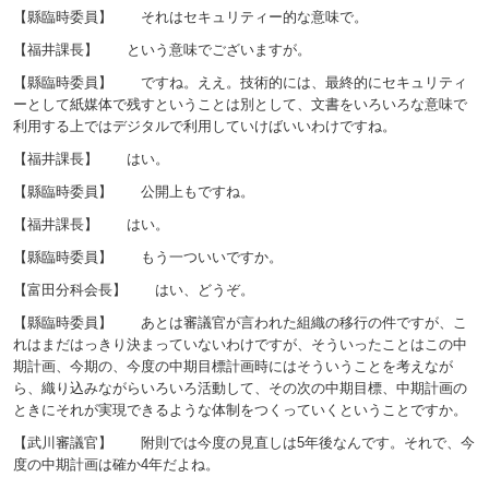
【縣臨時委員】 それはセキュリティー的な意味で。
【福井課長】 という意味でございますが。
【縣臨時委員】 ですね。ええ。技術的には、最終的にセキュリティ
ーとして紙媒体で残すということは別として、文書をいろいろな意味で
利用する上ではデジタルで利用していけばいいわけですね。
【福井課長】 はい。
【縣臨時委員】 公開上もですね。
【福井課長】 はい。
【縣臨時委員】 もう一ついいですか。
【富田分科会長】 はい、どうぞ。
【縣臨時委員】 あとは審議官が言われた組織の移行の件ですが、こ
れはまだはっきり決まっていないわけですが、そういったことはこの中
期計画、今期の、今度の中期目標計画時にはそういうことを考えなが
ら、織り込みながらいろいろ活動して、その次の中期目標、中期計画の
ときにそれが実現できるような体制をつくっていくということですか。
【武川審議官】 附則では今度の見直しは5年後なんです。それで、今
度の中期計画は確か4年だよね。