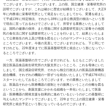
でございます。1ページでございます。上の段、国立健康・栄養研究所の
説明でございますが、これは確かに歴史が結構古うございまして、大正9
年に内務省に栄養研究所として発足をいたしましてから、変遷を経まし
て平成13年に特定独法、それから18年には非公務員型の独法へという形
で現在に至っておるわけでございまして、所管する業務といたしまして
は、国民の健康の保持、また増進に関する調査研究並びに栄養その他国
民の食生活に関する調査研究ということを行いまして、結果といたしま
して公衆衛生の向上及び増進を図るというのがマンデートになっておる
ところでございます。今後の見直しでございますけれども、下と同じで
すけれども、22年度末までに医薬基盤研究所と統合という形になってい
るところでございます。
一方、医薬基盤研の方でございますけれども、もともとございました
国立医薬品食品衛生研究所の大阪支所というところ、これを母体にいた
しまして、国立感染症研究所、それから独立行政法人の医薬品医療機器
総合機構、それぞれの機能の一部ずつを統合いたしまして平成17年4月に
スタートいたしておるところでございます。その業務といたしまして
は、医薬品それから医療機器の規制とその振興ということの分離を図る
ということから、創薬支援にかかわる組織を一本化いたしまして医薬
品・医療機器の開発支援を効果的に進めているというのがこの基盤研に
与えられたマンデートでございまして、22年までに上の国立健康・栄養
研究所と統合予定という形になっているものでございます。