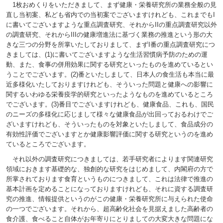
1枚おめくりをいただきまして、まず健康・栄養研究所の業務全般の見
直し当初案、私ども省内での当初案でございますけれども、これまでもI
に書いてございますような重点調査研究、それからIIの重点調査研究以外
の調査研究、それからIIIの健康増進法に基づく業務の推進という形の大
きな三つの分野を所掌いたしておりまして、まずI番の重点調査研究につ
きましては、(1)に書いてございますような生活習慣病予防のための運
動、また、食事の併用効果に関する研究といったものを進めているとい
うことでございます。(2)番といたしまして、日本人の食生活も本当に最
近多様化いたしておりますけれども、そういった問題と健康への影響に
関するいわゆる栄養疫学的研究といったようなものを進めているところ
でございます。(3)番目でございますけれども、健康食品、これも、国民
のニーズの多様化に応じまして様々な健康食品が出回っておるわけでご
ざいますけれども、そういったものを対象といたしまして、食品成分の
有効性評価でございますとか健康影響評価に関する研究というのを進め
ているところでございます。
それ以外の調査研究につきましては、若手研究者によります関連研究
領域におきます基礎的な、独創的な研究をはじめまして、内閣府の方で
所掌されております食育というものにつきまして、これは法律で推進の
基本計画を定めることになっておりますけれども、それに資する調査研
究の推進、情報提供というのがこの健康・栄養研究所に与えられた使命
の一つでございます。それから、超高齢化社会を見据えました高齢者の
食介護、食べること自体がお年寄りにとりましての大変大きな問題にな