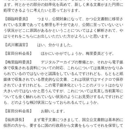
ます。何とかその部分の効率化を高めて、新しく来る文書がまた円滑に
処理できるように考えたいと思っております。
【縣臨時委員】 つまり、公開対象になって、かつ公文書館に移管さ
れている文書であっても整理も不十分であり、公開に至っていないとい
う状況がどこに原因があるかということについてはよく解析されて、や
はりそれをこちらにお出しいただいた方がよろしいと思います。
【武川審議官】 はい、分かりました。
【富田分科会長】 ほかにいかがでしょうか。梅里委員どうぞ。
【梅里臨時委員】 デジタルアーカイブの整備とか、それから電子媒
体で収集される資料についての対応、これらについては進展がかなりみ
られているのではないかと認識をしているんですけれども、もともと紙
媒体で収集されている歴史的な公文書、これは現状ではマイクロで保存
されていますけれども、この電子媒体化ということのメリットはかなり
大きいのではないかと思うんですが、これについては見直し当初案等に
ついても全く触れられていない状況のようにお見受けするんですけれど
も、どのような検討状況になっておられるんでしょうか。
【富田分科会長】 お願いします。
【福井課長】 まず電子文書につきまして、国立公文書館は基本的に
役所の方から、要するに国の行政府から文書をもらってそれを保管して