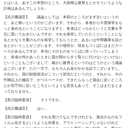
とはいえ、あそこの本部のところ、大規模な建替えとかそういうような
計画はあるんでしょうか。
【武川審議官】 議論としては、本部のところがまず古いというの
と、あと狭いというのがございます。それから、各省から今度移管をも
っと進めるということになりますと、各省はどっちかというと文書を手
元に置いておきたいんですが、それを移管していただくということにな
るとかなり大量のものを移管してもらうとか、あるいは中間書庫を設け
るとかいうことがございます。その場所が、現在もつくばにはまだスペ
ースがあるんですが、本当にそのものをつくばに持っていってしまう
と、各省が何かあったときに霞が関からすぐ取りに行けないといけない
ということもございまして、確かに建替えというのはどうかという議論
はございます。ただ一方で、もちろんお金がかかる話でございますし、
それから、国の財政状況がこういう状況だというのと、それから、今の
竹橋以上の施設で、かつスペースが、できたらもっと国会に近いところ
とか官庁街に近いところというような意見もあって、そこはまだまとま
っておりません。
【黒川臨時委員】 そうですか。
【武川審議官】 はい。
【黒川臨時委員】 それを受けてなんですけれども、過去のものをフ
ィルム化するというような作業を、アウトソーシングじゃないけれど