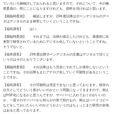
ていろいろ御検討しておられると思いますので、それについて、今の梅
里委員の、同じことになりますけれども、資料を頂ければと思います。
【縣臨時委員】 確認しますが、23年度以降はボーンデジタルのデー
タはデジタルのまま移管していくということですね。
【福井課長】 はい。
【縣臨時委員】 それまでは、法律が成立したけれども、過渡的に在
来型で移管されているためにデジタル化していないということですね。
そうでないと。
【福井課長】 23年度以降ボーンデジタルの文書はデジタルで頂くと
いうのはそのとおりでございます。
【縣臨時委員】 それ以降はもう完全にそれでしか保存しないという
ことですね。それ以降もまたアナログ化していく可能性があるというこ
とですか。
【福井課長】 その可能性は否定できないと思っております。保存の
仕方としてどういう形がいいのかという問題になってきますので。例え
ばPDF化になるかと思うんですが、サーバーに入れておくのがいいの
か、一度そのサーバーから何らかの形で別のもの、例えばハードコピー
などをしておいたらいいのかどうかというのはちょっとまだ研究の余地
はあると思っております。