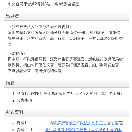
中央合同庁舎第2号館8階 第1特別会議室
出席者
（独立行政法人評価分科会所属委員）
富田俊基独立行政法人評価分科会長 縣公一郎、浅羽隆史、荒張健、
梅里良正、河村小百合、黒川行治、田渕雪子、玉井克哉の各臨時委
員
（総務省）
田中順一行政評価局長、江澤岸生官房審議官、讃岐建行政評価局総
務課長、横山均評価監視官、菅原希評価監視官、細川則明調査官、
平野誠調査官、高橋慎弥調査官
議題
見直し当初案に関する府省ヒアリング（内閣府、厚生労働省）
報告事項
配布資料
資料1
内閣府所管独立行政法人の見直し当初案
資料2－1
厚生労働省所管独立行政法人の見直し当初案