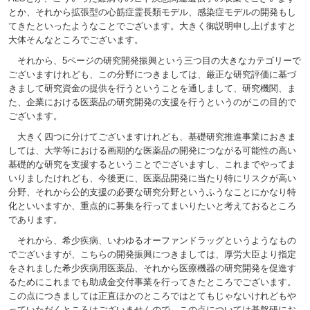
とか、それから拡張型の心筋症霊長類モデル、感染症モデルの開発もし
てきたといったようなことでございます。大きく御説明申し上げますと
大体そんなところでございます。
それから、5ページの研究開発振興という三つ目の大きなカテゴリーで
ございますけれども、この分野につきましては、厳正な研究評価に基づ
きまして研究資金の提供を行うということを通しまして、研究機関、ま
た、企業における医薬品の研究開発の支援を行うというのがこの目的で
ございます。
大きく四つに分けてございますけれども、基礎研究推進事業におきま
しては、大学等における画期的な医薬品の開発につながる可能性の高い
基礎的な研究を支援するということでございますし、これまでやってま
いりましたけれども、今後更に、医薬品開発に当たり特にリスクが高い
分野、それから公的支援の必要な研究分野というふうなことにかなり特
化といいますか、重点的に募集を行ってまいりたいと考えておるところ
であります。
それから、希少疾病、いわゆるオーファンドラッグというようなもの
でございますが、こちらの開発振興につきましては、厚労大臣より指定
をされました希少疾病用医薬品、それから医療機器の研究開発を促進す
るためにこれまでも助成金交付事業を行ってきたところでございます。
この点につきましては正直ほかのところではとてもじゃないけれどもや
っていただくところはございませんので、この点については基盤研にお