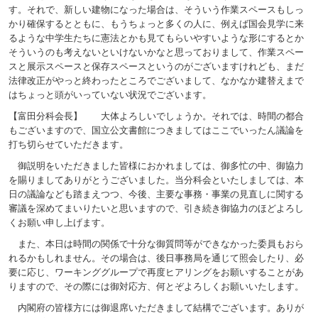
す。それで、新しい建物になった場合は、そういう作業スペースもしっ
かり確保するとともに、もうちょっと多くの人に、例えば国会見学に来
るような中学生たちに憲法とかも見てもらいやすいような形にするとか
そういうのも考えないといけないかなと思っておりまして、作業スペー
スと展示スペースと保存スペースというのがございますけれども、まだ
法律改正がやっと終わったところでございまして、なかなか建替えまで
はちょっと頭がいっていない状況でございます。
【富田分科会長】 大体よろしいでしょうか。それでは、時間の都合
もございますので、国立公文書館につきましてはここでいったん議論を
打ち切らせていただきます。
御説明をいただきました皆様におかれましては、御多忙の中、御協力
を賜りましてありがとうございました。当分科会といたしましては、本
日の議論なども踏まえつつ、今後、主要な事務・事業の見直しに関する
審議を深めてまいりたいと思いますので、引き続き御協力のほどよろし
くお願い申し上げます。
また、本日は時間の関係で十分な御質問等ができなかった委員もおら
れるかもしれません。その場合は、後日事務局を通じて照会したり、必
要に応じ、ワーキンググループで再度ヒアリングをお願いすることがあ
りますので、その際には御対応方、何とぞよろしくお願いいたします。
内閣府の皆様方には御退席いただきまして結構でございます。ありが