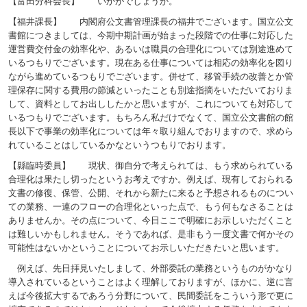
【富田分科会長】 いかがでしょうか。
【福井課長】 内閣府公文書管理課長の福井でございます。国立公文
書館につきましては、今期中期計画が始まった段階での仕事に対応した
運営費交付金の効率化や、あるいは職員の合理化については別途進めて
いるつもりでございます。現在ある仕事については相応の効率化を図り
ながら進めているつもりでございます。併せて、移管手続の改善とか管
理保存に関する費用の節減といったことも別途指摘をいただいておりま
して、資料としてお出ししたかと思いますが、これについても対応して
いるつもりでございます。もちろん私だけでなくて、国立公文書館の館
長以下で事業の効率化については年々取り組んでおりますので、求めら
れていることはしているかなというつもりでおります。
【縣臨時委員】 現状、御自分で考えられては、もう求められている
合理化は果たし切ったというお考えですか。例えば、現有しておられる
文書の修復、保管、公開、それから新たに来ると予想されるものについ
ての業務、一連のフローの合理化といった点で、もう何もなさることは
ありませんか。その点について、今日ここで明確にお示しいただくこと
は難しいかもしれません。そうであれば、是非もう一度文書で何かその
可能性はないかということについてお示しいただきたいと思います。
例えば、先日拝見いたしまして、外部委託の業務というものがかなり
導入されているということはよく理解しておりますが、ほかに、逆に言
えば今後拡大するであろう分野について、民間委託をこういう形で更に