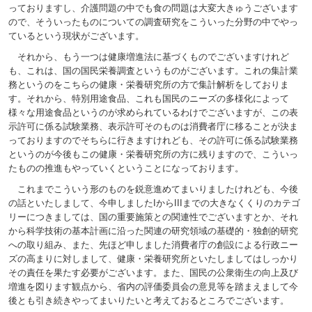
っておりますし、介護問題の中でも食の問題は大変大きゅうございます
ので、そういったものについての調査研究をこういった分野の中でやっ
ているという現状がございます。
それから、もう一つは健康増進法に基づくものでございますけれど
も、これは、国の国民栄養調査というものがございます。これの集計業
務というのをこちらの健康・栄養研究所の方で集計解析をしておりま
す。それから、特別用途食品、これも国民のニーズの多様化によって
様々な用途食品というのが求められているわけでございますが、この表
示許可に係る試験業務、表示許可そのものは消費者庁に移ることが決ま
っておりますのでそちらに行きますけれども、その許可に係る試験業務
というのが今後もこの健康・栄養研究所の方に残りますので、こういっ
たものの推進もやっていくということになっております。
これまでこういう形のものを鋭意進めてまいりましたけれども、今後
の話といたしまして、今申しましたIからIIIまでの大きなくくりのカテゴ
リーにつきましては、国の重要施策との関連性でございますとか、それ
から科学技術の基本計画に沿った関連の研究領域の基礎的・独創的研究
への取り組み、また、先ほど申しました消費者庁の創設による行政ニー
ズの高まりに対しまして、健康・栄養研究所といたしましてはしっかり
その責任を果たす必要がございます。また、国民の公衆衛生の向上及び
増進を図ります観点から、省内の評価委員会の意見等を踏まえまして今
後とも引き続きやってまいりたいと考えておるところでございます。