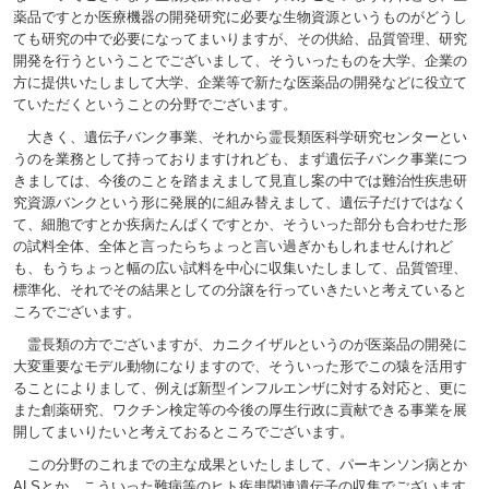
薬品ですとか医療機器の開発研究に必要な生物資源というものがどうし
ても研究の中で必要になってまいりますが、その供給、品質管理、研究
開発を行うということでございまして、そういったものを大学、企業の
方に提供いたしまして大学、企業等で新たな医薬品の開発などに役立て
ていただくということの分野でございます。
大きく、遺伝子バンク事業、それから霊長類医科学研究センターとい
うのを業務として持っておりますけれども、まず遺伝子バンク事業につ
きましては、今後のことを踏まえまして見直し案の中では難治性疾患研
究資源バンクという形に発展的に組み替えまして、遺伝子だけではなく
て、細胞ですとか疾病たんぱくですとか、そういった部分も合わせた形
の試料全体、全体と言ったらちょっと言い過ぎかもしれませんけれど
も、もうちょっと幅の広い試料を中心に収集いたしまして、品質管理、
標準化、それでその結果としての分譲を行っていきたいと考えていると
ころでございます。
霊長類の方でございますが、カニクイザルというのが医薬品の開発に
大変重要なモデル動物になりますので、そういった形でこの猿を活用す
ることによりまして、例えば新型インフルエンザに対する対応と、更に
また創薬研究、ワクチン検定等の今後の厚生行政に貢献できる事業を展
開してまいりたいと考えておるところでございます。
この分野のこれまでの主な成果といたしまして、パーキンソン病とか
ALSとか、こういった難病等のヒト疾患関連遺伝子の収集でございます