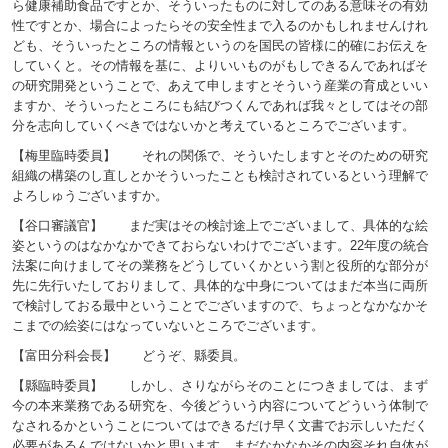
ら健康補助食品ですとか、そういったものに対してのある意味その有効
性ですとか、場合によったらその安全性まで入るのかもしれませんけれ
ども、そういったところの情報というのを国民の皆様に的確にお伝えを
していくと。その情報を基に、よりいいものがもしできるんであればそ
の研究開発ということで、あえて申しますとそういう産業の育成といい
ますか、そういったところにも結びつくんであれば我々としてはその部
分を志向していくべきではないかと考えているところでございます。
【梅里臨時委員】 それの関係で、そういたしますとそのための研究
組織の構築のし直しとかそういったことも検討されているという理解で
よろしゅうございますか。
【谷口審議官】 まだ実はその検討途上でございまして、具体的な絵
姿というのはなかなかできておらないわけでございます。22年度の統合
法案に向けましてその業務をどうしていくかという割と役所的な部分が
先に先行いたしておりまして、具体的な中身についてはまだ本当に両所
で検討しておる最中ということでございますので、ちょっとなかなかそ
こまでの絵姿にはなっていないところでございます。
【富田分科会長】 どうぞ、縣委員。
【縣臨時委員】 しかし、さりながらそのことにつきましては、まず
今の本来業務である研究を、今後どういう内容についてどういう体制で
なされるかということについてはできるだけ早く文書でお示しいただく
必要があるんではないかと思います。まだなかなかその内容それ自体が