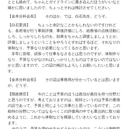
ととも絡めて、ちゃんとガイドラインに書き込んだほうがいいなと
確かに思いましたので、ちょっとそれは検討させてください。
【金本分科会長】 そのほか、では、白石先生、どうぞ。
【白石委員】 ちょっと余計なことかもしれないのですけれど
も、各府省が行う事前評価、事後評価にしろ、総務省の点検活動に
しろ、しっかりしたものを、効果をちゃんと調査しましょうとか、
評価しましょうということをやろうとすればするほど、それなりの
体制なり、予算なりが必要になってくるかと思います。
非常に皆様、頑張って仕事をなさるとは思うのですが、体制作り
なり、予算なりがなければしっかりしたものはできないのではない
かと思いますので、この辺の検討もよろしくお願いしたいと思いま
す。
【金本分科会長】 その辺は事務局が分かっているとは思います
が。どうぞ。
【階政務官】 今のことは予算のほうは政治が責任を持つ分野だ
と思うのですが、考えておりますのは、租特というのは予算の裏側
の話であって、予算と同じように大事だと思っているのです。この
租特の分野についてはなるべくこの評価局の中でも重点的に取り組
めるように、これから体制などを構築していきたいなと思っており
ます。
その上で、予算を増やせるかどうかというのは、こういう御時世