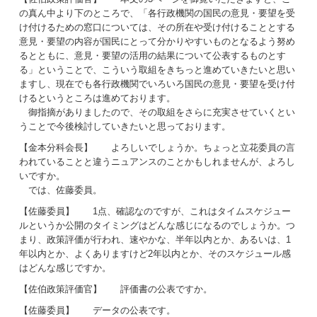
の真ん中より下のところで、「各行政機関の国民の意見・要望を受
け付けるための窓口については、その所在や受け付けることとする
意見・要望の内容が国民にとって分かりやすいものとなるよう努め
るとともに、意見・要望の活用の結果について公表するものとす
る」ということで、こういう取組をきちっと進めていきたいと思い
ますし、現在でも各行政機関でいろいろ国民の意見・要望を受け付
けるというところは進めております。
御指摘がありましたので、その取組をさらに充実させていくとい
うことで今後検討していきたいと思っております。
【金本分科会長】 よろしいでしょうか。ちょっと立花委員の言
われていることと違うニュアンスのことかもしれませんが、よろし
いですか。
では、佐藤委員。
【佐藤委員】 1点、確認なのですが、これはタイムスケジュー
ルというか公開のタイミングはどんな感じになるのでしょうか。つ
まり、政策評価が行われ、速やかな、半年以内とか、あるいは、1
年以内とか、よくありますけど2年以内とか、そのスケジュール感
はどんな感じですか。
【佐伯政策評価官】 評価書の公表ですか。
【佐藤委員】 データの公表です。