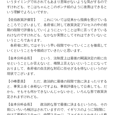
いうタイミングで出されてもあまり意味がないような気がするので
すけれども、そこはちゃんとこのポンチ絵のように改善はできると
いう理解でよろしいですか。
【佐伯政策評価官】 これについては従来から指摘を受けている
ところでございまして、各府省に対して政策決定プロセスの中の初
期の段階で評価をしていくようにということは常に言ってきている
わけなのですけれども、なかなか実態としてそれはできていないと
いうところであります。
各府省に対してはそういう早い段階でやっていくことを徹底して
いくということを今後続けていきたいと思います。
【金本分科会長】 という、法制度上は最後の閣議決定の前に出
せということしか言えないと、権限上言えないということになって
おりまして、各府省の自主的な対応に任せざるを得ないというのが
現状でございます。
【小峰委員】 ただ、政治的に最後の段階で急に決まったりする
と、事実上全く余裕ないですよね、事前評価をして公表しても。だ
から、そもそも何かできないんじゃないかと。いろんな形で政策決
定されますけれども。
【金本分科会長】 政治的な形で最後に決まるというのも、その
前にいろいろ検討はされていますので、イギリスのように3段階に
分けて最初のステージ、中間ステージ、ファイナルとかそういう格