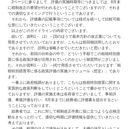
2ページに参りまして、評価の実施時期等につきましては、8月末
に税制改正の要望が行われるということでございますので、それま
での適切なタイミングで行うということであります。
それから、評価書の記載事項については様式を統一して比較可能
な形にしていきたいということでございます。
以上がこのガイドラインの内容でございます。
続いて、資料1－（2）－(3)のほうで基本方針の改正案についても
用意させていただいておりますが、こちらは前回御説明したとおり
でありますので、説明は省略させていただきたいと思います。
それから、前回の分科会の中で、どういう手順でこの租税特別措
置に係る政策評価が活用されていくのかという御質問がございまし
た。それが資料1－（2）－(4)で用意させていただいております「租
税特別措置等に係る政策評価の実施スケジュール（想定）」であり
ます。
一番上に政府税調がありまして、こちらは租税特別措置に関する
実質的な政策判断をしていくところということで書かせていただい
ておりますが、評価の実施主体は各府省でございまして、事前評
価、事後評価を行い、8月末までに総務省に評価書を提出するとい
うことになっております。
総務省では、これに対して税制改正作業に役に立つような点検活
動をきちっと行って、適切な時期に評価情報を提供していきたいと
考えております。
その後、税調のほうで議論がされまして、大綱の決定ということ