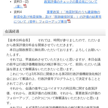
資料3－(2)
政策評価のチェックの重点化について
（案）
資料4
重要政策（「地震対策のうち建築物の
耐震化及び地震保険」及び「医師確保対策」）の評価の結果等
について（答申）フォローアップ事項
会議経過
【金本分科会長】 それでは、時間が参りましたので、ただいま
から政策評価分科会を開催させていただきます。
本日は階政務官に御出席いただいております。よろしくお願いい
たします。
それでは、早速始めさせていただきたいと思いますが、本日会議
の前半は行政評価機能強化の検討事項について、前回いただいた議
論を踏まえて御審議をいただきたいと思います。
これについては3月26日に開催される第2回行政評価機能強化検討
会において審議の上、行政評価等プログラムとして決定することと
されてございます。
それから、会議の後半にはバイオマスの利活用に関する政策評
価、それから、政策評価の点検活動、それから、重要政策の評価の
フォローアップ、この3つについて御審議をいただきたいと思いま
す。
それでは、まず議題1の行政評価機能強化の検討事項の政策評価