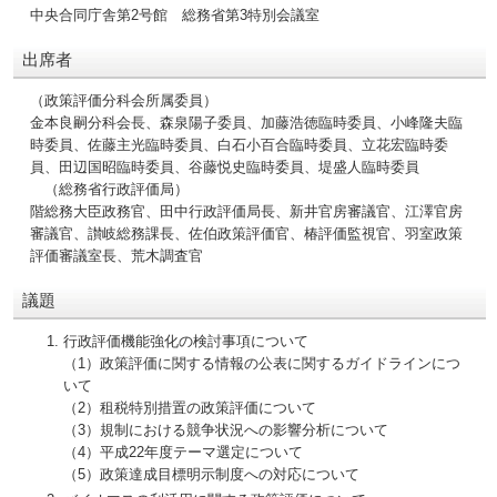
中央合同庁舎第2号館 総務省第3特別会議室
出席者
（政策評価分科会所属委員）
金本良嗣分科会長、森泉陽子委員、加藤浩徳臨時委員、小峰隆夫臨
時委員、佐藤主光臨時委員、白石小百合臨時委員、立花宏臨時委
員、田辺国昭臨時委員、谷藤悦史臨時委員、堤盛人臨時委員
（総務省行政評価局）
階総務大臣政務官、田中行政評価局長、新井官房審議官、江澤官房
審議官、讃岐総務課長、佐伯政策評価官、椿評価監視官、羽室政策
評価審議室長、荒木調査官
議題
行政評価機能強化の検討事項について
（1）政策評価に関する情報の公表に関するガイドラインにつ
いて
（2）租税特別措置の政策評価について
（3）規制における競争状況への影響分析について
（4）平成22年度テーマ選定について
（5）政策達成目標明示制度への対応について