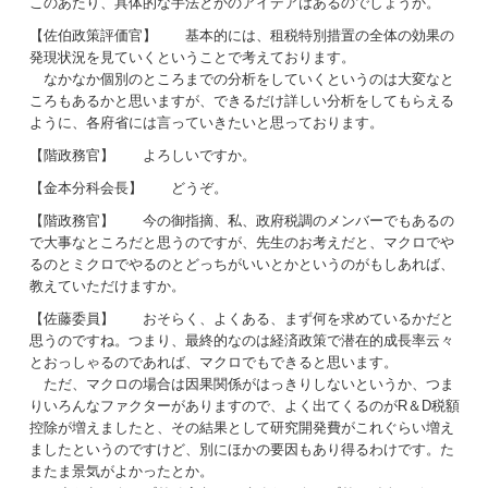
このあたり、具体的な手法とかのアイデアはあるのでしょうか。
【佐伯政策評価官】 基本的には、租税特別措置の全体の効果の
発現状況を見ていくということで考えております。
なかなか個別のところまでの分析をしていくというのは大変なと
ころもあるかと思いますが、できるだけ詳しい分析をしてもらえる
ように、各府省には言っていきたいと思っております。
【階政務官】 よろしいですか。
【金本分科会長】 どうぞ。
【階政務官】 今の御指摘、私、政府税調のメンバーでもあるの
で大事なところだと思うのですが、先生のお考えだと、マクロでや
るのとミクロでやるのとどっちがいいとかというのがもしあれば、
教えていただけますか。
【佐藤委員】 おそらく、よくある、まず何を求めているかだと
思うのですね。つまり、最終的なのは経済政策で潜在的成長率云々
とおっしゃるのであれば、マクロでもできると思います。
ただ、マクロの場合は因果関係がはっきりしないというか、つま
りいろんなファクターがありますので、よく出てくるのがR＆D税額
控除が増えましたと、その結果として研究開発費がこれぐらい増え
ましたというのですけど、別にほかの要因もあり得るわけです。た
またま景気がよかったとか。