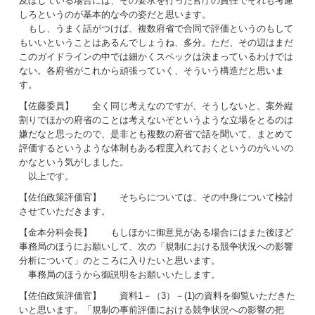
及ぼしている場合には、その要求を行った官庁の責任でそれも考慮
しろというのが基本的な今の姿だと思います。
もし、うまく話がつけば、複数府省で合同で評価というのもして
もいいということはあるんでしょうね、多分。ただ、その辺はまだ
このガイドラインの中では細かくスペックは決まっているわけでは
ない。各府省がこれから頑張っていく、そういう構造だと思いま
す。
【佐藤委員】 全く同じ考えなのですが、そうしないと、案外縦
割りでほかの府省のことは考えないぞというような立場をとるのは
嫌だなと思ったので、是非とも複数の府省で話を聞いて、まとめて
評価するというような体制もある程度入れておくというのがいいの
かなという気がしました。
以上です。
【佐伯政策評価官】 そちらについては、その中身について検討
させていただきます。
【金本分科会長】 もしほかに御意見がある場合にはまた後ほど
事務局のほうにお願いして、次の「規制における競争状況への影響
分析について」のところに入りたいと思います。
事務局のほうから御説明をお願いいたします。
【佐伯政策評価官】 資料1－（3）－(1)の資料を御覧いただきた
いと思います。「規制の事前評価における競争状況への影響の把