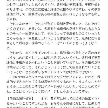
少し申し上げたいと思うのですが、各府省が事前評価、事後評価を
やりますね。その後に総務省が評価の点検をやりますね。その事前
評価に対して、総務省がある種の意見と言われるようなものを出し
ますね。
それをあわせて、それを並列的に税制改正作業のところに上げて
いくのですか。あるいは、各府省と総務省の点検と言われるような
ものをもう一回突き返して、それによって各府省とのこういったと
ころからもう一回見直せというような作業をやって、最終的な報告
書として税制改正作業のところに上げていくのかというようなこ
と。
それから、ガイドラインの中には、総務省の位置付けと言われる
ようなものが必ずしもここは明示的ではないですね。各府省で事前
評価と事後評価をやれということを書いていますね。その後の点検
作業がどうなって、それがどういうふうにして統合されていくかと
いうふうなことが必ずしもガイドラインでは明示的ではない。
このいわばスケジュールでは何となく分かりますよ。だけど、最
終的なでき上がってくる成果物がどうなるのかというようなことが
もう少しここのところではイメージがされないということなのです
ね。ここはどういうふうにイメージしたらよろしいですか。
【佐伯政策評価官】 まず、各府省に対しての点検の結果どうす
るかということですけれども、もちろん各府省に対して、効果とそ