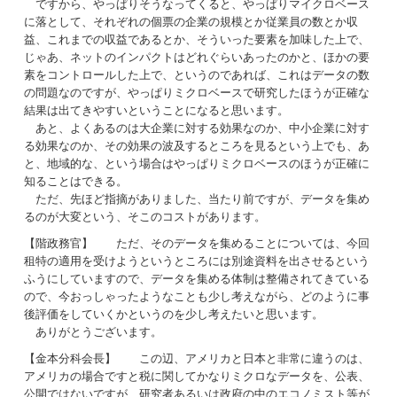
ですから、やっぱりそうなってくると、やっぱりマイクロベース
に落として、それぞれの個票の企業の規模とか従業員の数とか収
益、これまでの収益であるとか、そういった要素を加味した上で、
じゃあ、ネットのインパクトはどれぐらいあったのかと、ほかの要
素をコントロールした上で、というのであれば、これはデータの数
の問題なのですが、やっぱりミクロベースで研究したほうが正確な
結果は出てきやすいということになると思います。
あと、よくあるのは大企業に対する効果なのか、中小企業に対す
る効果なのか、その効果の波及するところを見るという上でも、あ
と、地域的な、という場合はやっぱりミクロベースのほうが正確に
知ることはできる。
ただ、先ほど指摘がありました、当たり前ですが、データを集め
るのが大変という、そこのコストがあります。
【階政務官】 ただ、そのデータを集めることについては、今回
租特の適用を受けようというところには別途資料を出させるという
ふうにしていますので、データを集める体制は整備されてきている
ので、今おっしゃったようなことも少し考えながら、どのように事
後評価をしていくかというのを少し考えたいと思います。
ありがとうございます。
【金本分科会長】 この辺、アメリカと日本と非常に違うのは、
アメリカの場合ですと税に関してかなりミクロなデータを、公表、
公開ではないですが、研究者あるいは政府の中のエコノミスト等が