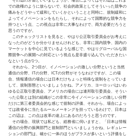
その辺の矛盾といいましょうか、場合によってはその辺はこれま
での政権のように放らないで、社会的政策としてそういった競争の
痛みをどうやって緩和していくかということと同時に、規制緩和に
よってイノベーションをもたらし、それによって国際的な競争力を
持つという点、この視点は非常に大事なわけで、両方必要だろうと
思うのですが。
このチェックリストを見ると、やはり公正取引委員会がお考えに
なったのがどうか分かりませんけれども、非常に国内競争、国内の
マーケットを中心に見ているような感じで、やはりグローバルな国
際競争への展開への対応という視点も是非盛り込んでいただきたい
なという点が1つ。
それから、2つ目が、イノベーションの激しい分野というと当然
通信の分野、ITの分野、ICTの分野がそうなわけですが、この場
合、情報通信の場合には日本だけちょっと特殊な規制をとっていま
して、規制形態といいましょうかね。アメリカ、ヨーロッパはいわ
ゆる公正取引委員会、アメリカの場合には連邦取引委員会、そうい
った公取とは別の組織がこの非常に今イノベーションの激しい分野
だけに第三者委員会的な感じで規制の評価、それから、場合によっ
ては政省令に当たるルールメーキングを担っているわけで、日本は
この辺は、この点は改革の途上にあるのだろうと思うのです。
その場合、現状では私ども、総務省に伺いますと、「日本は情報
通信の分野の振興部門と規制部門といいましょうかね、レギュレー
ションの部門は、確かに一体のほうがプラスが多いという評価をし