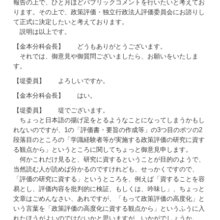
報告の上で、ひと月ほどパブリックコメントを行いたいと考えてお
ります。その上で、政策評価・独立行政法人評価委員会にお諮りし
て正式に決定したいと考えております。
説明は以上です。
【金本分科会長】 どうもありがとうございます。
それでは、御意見や御質問ございましたら、お願いをいたしま
す。
【堤委員】 よろしいですか。
【金本分科会長】 はい。
【堤委員】 堤でございます。
ちょっと日本語の揚げ足をとるようなことになってしまうかもし
れないのですが、1の「評価書・要旨の作成等」の3つ目のポツの2
段落目のところの「学識経験者等が実施する政策評価の研究に資す
る観点から」というところに関してちょっと御意見申します。
何かこれだけ見ると、研究に資するということが目的のようで、
当然読む人が読めば分かるのですけれども、せっかくですので、
「評価の研究に資する」というところを、例えば「資することを容
易とし、評価内容を批判的に検証、もしくは、吟味し」、ちょっと
文章はごめんなさい、あれですが、「もって政策評価の高度化」と
いう言葉を「政策評価の高度化に資する観点から」というふうに入
れたほうがよいのではないかと思いますが、いかがでしょうか。