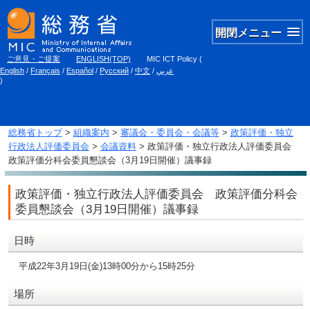
開閉メニュー
ご意見・ご提案
ENGLISH(TOP)
MIC ICT Policy
(
English
/
Français
/
Español
/
Русский
/
中文
/
عربي
)
総務省トップ
>
組織案内
>
審議会・委員会・会議等
>
政策評価・独立
行政法人評価委員会
>
会議資料
> 政策評価・独立行政法人評価委員会
政策評価分科会委員懇談会（3月19日開催）議事録
政策評価・独立行政法人評価委員会 政策評価分科会
委員懇談会（3月19日開催）議事録
日時
平成22年3月19日(金)13時00分から15時25分
場所