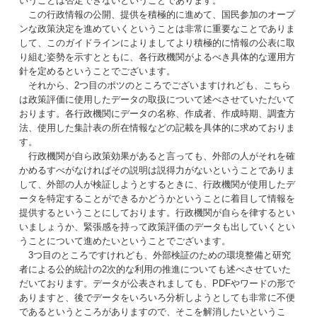
いうことは否定できないということであります。
この行政情報の公開、提供を積極的に進めて、国民参加のオープ
ンな政策決定を進めていくということは非常に重要なことでありま
して、このガイドラインによりましてより積極的に情報の公表に取
り組む姿勢を示すとともに、各行政機関がよるべき具体的な運用方
針を定めるということでございます。
それから、2つ目のポツのところでございますけれども、こちら
は政策評価に使用したデータの取扱について述べさせていただいて
おります。各行政機関にデータの名称、作成者、作成時期、調査方
法、使用した集計表の所在情報などの記載を具体的に求めておりま
す。
行政機関が自ら政策効果があると言っても、外部の人がそれを確
かめるすべがなければその説明は説得力がないということでありま
して、外部の人が検証しようとするときに、行政機関が使用したデ
ータを特定することができるかどうかということに着目して情報を
提供するということにしております。行政機関が自らを律するとい
いましょうか、緊張感を持って政策評価のデータも出していくとい
うことについて進めたいということでございます。
3つ目のところですけれども、外部検証のための環境整備と研究
者による公的統計の2次的な利用の推進についても述べさせていた
だいております。データが公表されましても、PDFやワードの形で
ありますと、後でデータをいろいろ分析しようとしても非常に不便
であるというところがありますので、そこを解消したいというこ