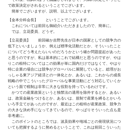
で政策決定がされるということでございます。
簡単でございますが、説明、以上でございます。
【金本分科会長】 ということでございます。
これについては前回も御紹介いただきましたので、簡単に。
では、立花委員、どうぞ。
【立花委員】 前回確か吉野先生が日本の国家としての競争力の
低下といいましょうか、例えば標準化活動だとか、そういったこと
についてどう考えたらいいのだろうかという確か問題提起があった
と思うのですが、私は基本的にこれで結構だと思うのですが、やは
りこの租特についてはこの効果が単に国内だけではなくて、やはり
特に企業の場合には競争がグローバルに展開していると。総理がお
っしゃる東アジア経済との一体化とか、あるいは、これからの成長
戦略の中でこういったグローバルな事業活動にどう対応していくか
という面で税制は非常に大きな役割を持っているわけです。
かつての産業政策というと独禁法の適用を除外するとか、あるい
は、政策金融をつけるとか、あるいは、規制で産業を縛るとかいろ
いろ手立てがあったのですが、最近はこの租特が産業政策、競争力
の大きな決め手になってきているので、やっぱりそういった点も是
非考慮に。
このポイントのところでは、波及効果や地域ごとの発現状況につ
いても把握するように努めるということで、これは前回こういった