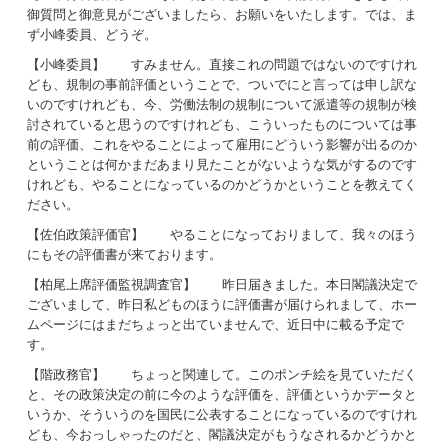
御質問と御意見がございましたら、お願いをいたします。では、ま
ず小峰委員、どうぞ。
【小峰委員】 すみません。直接これの問題ではないのですけれ
ども、規制の事前評価ということで、ついでにと言っては申し訳な
いのですけれども、今、労働法制の規制について派遣等の規制が検
討されていると思うのですけれども、こういったものについては事
前の評価、これをやることによって雇用にどういう影響が出るのか
ということは何かまだあまり見たことがないような気がするのです
けれども、やることになっているのかどうかということを教えてく
ださい。
【佐伯政策評価官】 やることになっておりまして、我々のほう
にもその評価書が来ております。
【柏尾上席評価監視調査官】 昨日届きました。本日閣議決定で
ございまして、昨日私どものほうに評価書が届けられまして、ホー
ムページにはまだちょっと出ていませんで、近日中に載る予定で
す。
【階政務官】 ちょっと関連して。このポンチ絵を見ていただく
と、その政策決定の前に今のような評価を、評価というかデータと
いうか、そういうのを国民に公表することになっているのですけれ
ども、今おっしゃったのだと、閣議決定がもうなされるかどうかと