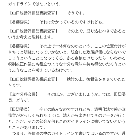
ガイドラインではないという。
【山口総括評価監視調査官】 そうです。
【谷藤委員】 それは分かっているのですけれども。
【山口総括評価監視調査官】 その上で、盛り込むべきであると
いうお考えと理解します。
【谷藤委員】 その上で一体何なのかという、ここの位置付けが
きちっと明確になっていかないと、統合した政策評価にならないで
しょうということになってくる。ある点検だけだったら、いわゆる
税制改正作業にも役立つような十分な意味を持ち得ないだろうとい
うふうなことを考えているわけです。
【山口総括評価監視調査官】 検討の上、御報告をさせていただ
きます。
【金本分科会長】 そのほか、ございましょうか。では、田辺委
員、どうぞ。
【田辺委員】 今との絡みなのですけれども、透明化法で確か政
務官がおっしゃられたように、法人から出させてそのデータが行く
と。ただ、そこの部分が何もこのガイドラインに書いてないという
ところがありまして。
つまり、評価法の中のガイドラインで書いてはいるのですが、透