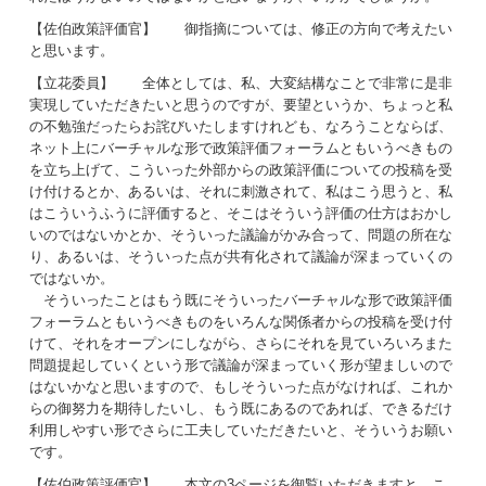
【佐伯政策評価官】 御指摘については、修正の方向で考えたい
と思います。
【立花委員】 全体としては、私、大変結構なことで非常に是非
実現していただきたいと思うのですが、要望というか、ちょっと私
の不勉強だったらお詫びいたしますけれども、なろうことならば、
ネット上にバーチャルな形で政策評価フォーラムともいうべきもの
を立ち上げて、こういった外部からの政策評価についての投稿を受
け付けるとか、あるいは、それに刺激されて、私はこう思うと、私
はこういうふうに評価すると、そこはそういう評価の仕方はおかし
いのではないかとか、そういった議論がかみ合って、問題の所在な
り、あるいは、そういった点が共有化されて議論が深まっていくの
ではないか。
そういったことはもう既にそういったバーチャルな形で政策評価
フォーラムともいうべきものをいろんな関係者からの投稿を受け付
けて、それをオープンにしながら、さらにそれを見ていろいろまた
問題提起していくという形で議論が深まっていく形が望ましいので
はないかなと思いますので、もしそういった点がなければ、これか
らの御努力を期待したいし、もう既にあるのであれば、できるだけ
利用しやすい形でさらに工夫していただきたいと、そういうお願い
です。
【佐伯政策評価官】 本文の3ページを御覧いただきますと、こ