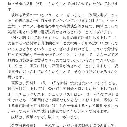
握・分析の活用（例）」ということで挙げさせていただいておりま
す。
規制も政策の一つということでございまして、政策決定プロセス
をこの表の真ん中に置かせていただいておりますけれども、企画・
立案、パブコメ、各府省の中での意思決定等を経て、内閣によって
閣議決定という形で意思決定がされるということでございます。
今回お諮りしておりますのは、規制の事前評価におきまして、こ
の競争状況に関する具体的なデータの把握・分析を試行的に行って
いってはどうかということでございますけれども、こういう分析を
行って客観的なデータを得ていくことによりまして、スムーズで客
観的な政策決定に貢献できるのではないかということでございま
す。併せて、国民に対して評価書が出されることによりまして、説
明責任が果たされていくということで、そういう効果もあろうかと
思います。
実際は、資料1－（3）－(2)を御覧いただきたいのですけれども、
対応方針としましては、公正取引委員会と協力をいたしまして作り
ましたチェックリスト、チェックリストは1－（3）－(4)でございま
すけれども、15項目ほどで簡易なものとなっております。規制に関
する事前評価を行う場合にはこちらを作成するという取組をきちっ
とやってもらう形で試行は進めていきたいと考えております。
説明は、簡単ですが、以上でございます。
【金本分科会長】 それでは、ただいまの御説明につきまして、