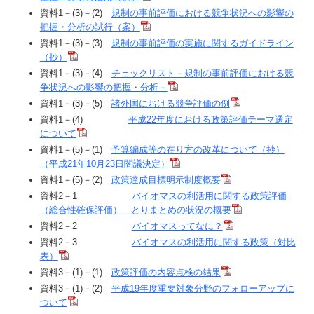
資料1－(3)－(2)
規制の事前評価における競争状況への影響の
把握・分析の試行（案）
資料1－(3)－(3)
規制の事前評価の実施に関するガイドライン
（抄）
資料1－(3)－(4)
チェックリスト－規制の事前評価における競
争状況への影響の把握・分析－
資料1－(3)－(5)
諸外国における競争評価の例
資料1－(4)
平成22年度における政策評価テーマ選定
について
資料1－(5)－(1)
予算編成等の在り方の改革について（抄）
（平成21年10月23日閣議決定）
資料1－(5)－(2)
政策達成目標明示制度概要
資料2－1
バイオマスの利活用に関する政策評価
（総合性確保評価） とりまとめの状況の概要
資料2－2
バイオマスってなに？
資料2－3
バイオマスの利活用に関する政策（対比
表）
資料3－(1)－(1)
政策評価の内容点検の結果
資料3－(1)－(2)
平成19年度重要対象分野のフォローアップに
ついて