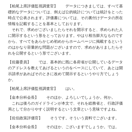
【柏尾上席評価監視調査官】 データにつきましては、すべて基
礎的なデータについては、例えば公的統計については統計をとった
時点で公表されます。評価書については、その裏付けデータの所在
情報を記載することを基本としております。
それで、求めがございましたらそれを開示すると、求められた人
に開示するという形をとっております。やはり相当膨大なものです
から、すべてをあらかじめ初めからホームページに掲載するという
のはかなり容量的な問題がございますので、求めがありましたらそ
れを公開するという形でございます。
【佐藤委員】 では、基本的に既に各府省が公開しているデータ
のアドレスを教えてあげるというのをベースにしていて、あとは開
示請求があればそのときに改めて開示するというやり方でしょう
か。
【柏尾上席評価監視調査官】 はい。
【金本分科会長】 そのほか、よろしいでしょうか。何か。
これは後ろのガイドラインが本文で、それを総務省と、行政評価
局として分かりやすく説明するという文章という意味ですよね。
【佐伯政策評価官】 そうです。そういう資料でございます。
【金本分科会長】 そのほか、ございますでしょうか。では。