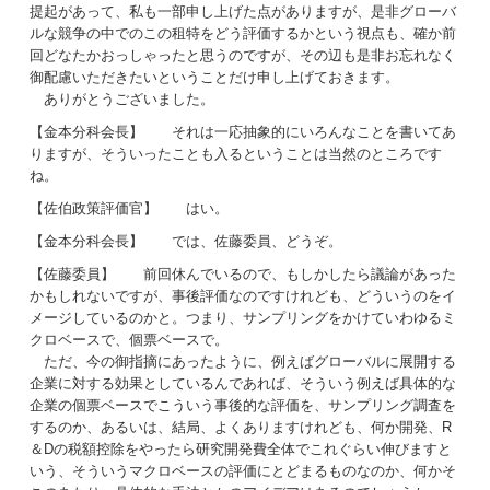
提起があって、私も一部申し上げた点がありますが、是非グローバ
ルな競争の中でのこの租特をどう評価するかという視点も、確か前
回どなたかおっしゃったと思うのですが、その辺も是非お忘れなく
御配慮いただきたいということだけ申し上げておきます。
ありがとうございました。
【金本分科会長】 それは一応抽象的にいろんなことを書いてあ
りますが、そういったことも入るということは当然のところです
ね。
【佐伯政策評価官】 はい。
【金本分科会長】 では、佐藤委員、どうぞ。
【佐藤委員】 前回休んでいるので、もしかしたら議論があった
かもしれないですが、事後評価なのですけれども、どういうのをイ
メージしているのかと。つまり、サンプリングをかけていわゆるミ
クロベースで、個票ベースで。
ただ、今の御指摘にあったように、例えばグローバルに展開する
企業に対する効果としているんであれば、そういう例えば具体的な
企業の個票ベースでこういう事後的な評価を、サンプリング調査を
するのか、あるいは、結局、よくありますけれども、何か開発、R
＆Dの税額控除をやったら研究開発費全体でこれぐらい伸びますと
いう、そういうマクロベースの評価にとどまるものなのか、何かそ