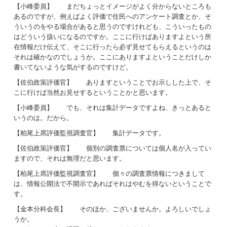
【小峰委員】 まだちょっとイメージがよく分からないところも
あるのですが、例えばよく評価で住民へのアンケート調査とか、そ
ういうのをやる場合があると思うのですけれども、こういったもの
はどういう扱いになるのですか。ここに行けばありますよという所
在情報だけ伝えて、そこに行ったら必ず見せてもらえるというのは
それは確かなのでしょうか。ここにありますよということだけしか
書いてないような気がするのですけど。
【佐伯政策評価官】 ありますということでお示しした上で、そ
こに行けば当然お見せするということかと思います。
【小峰委員】 でも、それは集計データですよね、きっとあると
いうのは。だから。
【柏尾上席評価監視調査官】 集計データです。
【佐伯政策評価官】 個別の調査票については個人名が入ってい
ますので、それは無理だと思います。
【柏尾上席評価監視調査官】 個々の調査票情報につきまして
は、情報公開法で不開示であればそれはやむを得ないということで
す。
【金本分科会長】 そのほか、ございませんか。よろしいでしょ
うか。