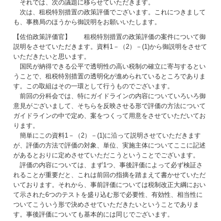
それでは、次の議題に移らせていただきます。
次は、租税特別措置の政策評価でございます。これにつきまして
も、事務局のほうから御説明をお願いいたします。
【佐伯政策評価官】 租税特別措置の政策評価の案件について御
説明をさせていただきます。資料1－（2）－(1)から御説明をさせて
いただきたいと思います。
国民が納得できる公平で透明性の高い税制の確立に寄与するとい
うことで、租税特別措置の透明化が進められているところでありま
す。この取組はその一環として行うものでございます。
前回の分科会では、特にガイドラインの内容についていろいろ御
意見がございまして、そちらを反映させる形で評価の方法について
ガイドラインの中で定め、案をつくって用意をさせていただいてお
ります。
簡単にこの資料1－（2）－(1)に沿って説明させていただきます
が、評価の方法で評価の対象、単位、実施主体についてここに記述
があるとおりに定めさせていただこうということでございます。
評価の内容については、まず1つ、事後評価によって必ず検証さ
れることが重要だと、これは前回の指摘を踏まえて書かせていただ
いております。それから、事前評価については税制改正大綱におい
て示された6つのテストを盛り込む形で必要性、有効性、相当性に
ついてこういう形で決めさせていただきたいということでありま
す。事後評価についても基本的には同じでございます。