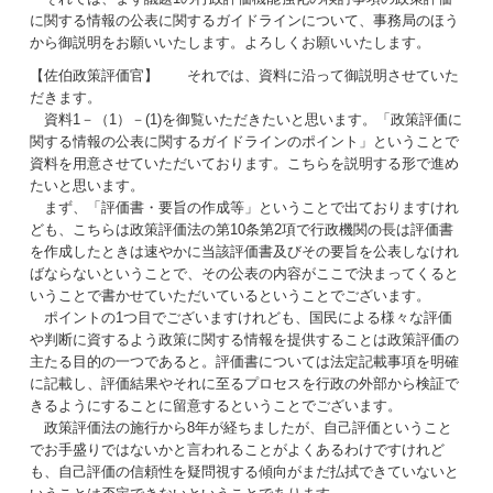
に関する情報の公表に関するガイドラインについて、事務局のほう
から御説明をお願いいたします。よろしくお願いいたします。
【佐伯政策評価官】 それでは、資料に沿って御説明させていた
だきます。
資料1－（1）－(1)を御覧いただきたいと思います。「政策評価に
関する情報の公表に関するガイドラインのポイント」ということで
資料を用意させていただいております。こちらを説明する形で進め
たいと思います。
まず、「評価書・要旨の作成等」ということで出ておりますけれ
ども、こちらは政策評価法の第10条第2項で行政機関の長は評価書
を作成したときは速やかに当該評価書及びその要旨を公表しなけれ
ばならないということで、その公表の内容がここで決まってくると
いうことで書かせていただいているということでございます。
ポイントの1つ目でございますけれども、国民による様々な評価
や判断に資するよう政策に関する情報を提供することは政策評価の
主たる目的の一つであると。評価書については法定記載事項を明確
に記載し、評価結果やそれに至るプロセスを行政の外部から検証で
きるようにすることに留意するということでございます。
政策評価法の施行から8年が経ちましたが、自己評価ということ
でお手盛りではないかと言われることがよくあるわけですけれど
も、自己評価の信頼性を疑問視する傾向がまだ払拭できていないと