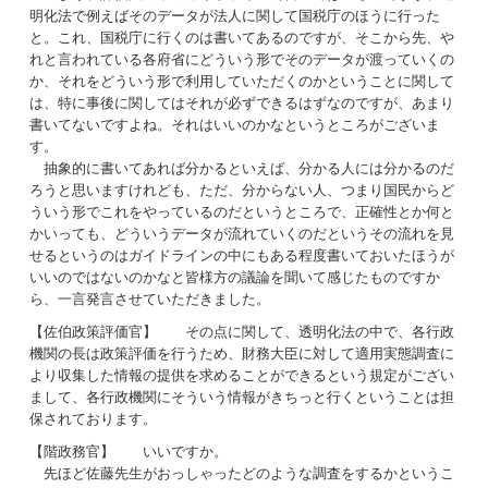
明化法で例えばそのデータが法人に関して国税庁のほうに行った
と。これ、国税庁に行くのは書いてあるのですが、そこから先、や
れと言われている各府省にどういう形でそのデータが渡っていくの
か、それをどういう形で利用していただくのかということに関して
は、特に事後に関してはそれが必ずできるはずなのですが、あまり
書いてないですよね。それはいいのかなというところがございま
す。
抽象的に書いてあれば分かるといえば、分かる人には分かるのだ
ろうと思いますけれども、ただ、分からない人、つまり国民からど
ういう形でこれをやっているのだというところで、正確性とか何と
かいっても、どういうデータが流れていくのだというその流れを見
せるというのはガイドラインの中にもある程度書いておいたほうが
いいのではないのかなと皆様方の議論を聞いて感じたものですか
ら、一言発言させていただきました。
【佐伯政策評価官】 その点に関して、透明化法の中で、各行政
機関の長は政策評価を行うため、財務大臣に対して適用実態調査に
より収集した情報の提供を求めることができるという規定がござい
まして、各行政機関にそういう情報がきちっと行くということは担
保されております。
【階政務官】 いいですか。
先ほど佐藤先生がおっしゃったどのような調査をするかというこ