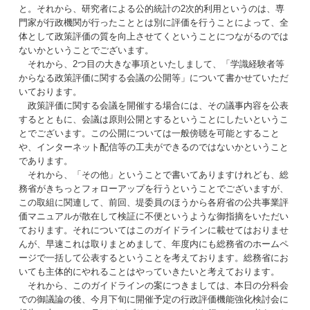
と。それから、研究者による公的統計の2次的利用というのは、専
門家が行政機関が行ったこととは別に評価を行うことによって、全
体として政策評価の質を向上させてくということにつながるのでは
ないかということでございます。
それから、2つ目の大きな事項といたしまして、「学識経験者等
からなる政策評価に関する会議の公開等」について書かせていただ
いております。
政策評価に関する会議を開催する場合には、その議事内容を公表
するとともに、会議は原則公開とするということにしたいというこ
とでございます。この公開については一般傍聴を可能とすること
や、インターネット配信等の工夫ができるのではないかということ
であります。
それから、「その他」ということで書いてありますけれども、総
務省がきちっとフォローアップを行うということでございますが、
この取組に関連して、前回、堤委員のほうから各府省の公共事業評
価マニュアルが散在して検証に不便というような御指摘をいただい
ております。それについてはこのガイドラインに載せてはおりませ
んが、早速これは取りまとめまして、年度内にも総務省のホームペ
ージで一括して公表するということを考えております。総務省にお
いても主体的にやれることはやっていきたいと考えております。
それから、このガイドラインの案につきましては、本日の分科会
での御議論の後、今月下旬に開催予定の行政評価機能強化検討会に