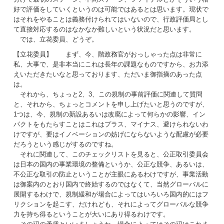
好で評価をしていくというのは可能ではあるとは思います。現状で
はそれをやることは義務付けられてはいないので、行政評価局とし
て直接対応するのはなかなか難しいという状況だと思います。
では、立花委員、どうぞ。
【立花委員】 まず、今、階政務官がおっしゃった点は非常に
私、大事で、是非本当にこれは長年の課題なものですから、お力添
えいただきたいなと思っております、ただいま御指摘のあった点
は。
それから、ちょっと2、3、この規制の事前評価に関連して質問
と、それから、ちょっとコメントを申し上げたいと思うのですが、
1つは、今、規制の新設あるいは改廃によって何らかの影響、イン
パクトをもたらすことはこれはプラス、マイナス、避けられないわ
けですが、要はイノベーションの妨げにならないような配慮が必要
だろうという感じがするのですね。
それに関連して、このチェックリストを見ると、公正取引委員会
は日本の国内の事業環境の整備というか、公正な競争、あるいは、
不公正な取引の防止ということが主眼にあるわけですが、事業活動
は御案内のとおり国内で終始するのではなくて、当然グローバルに
展開するわけで、規制緩和が場合によってはいろいろ国内的にはフ
リクションを起こす、だけれども、それによってグローバルな競争
力を持ち得るということが大いにあり得るわけです。