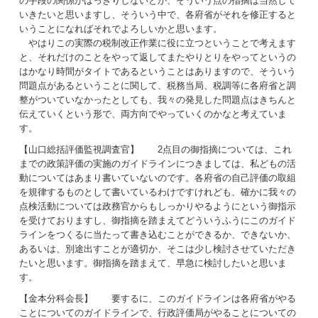
の手段の関係がはっきりしないとか、そういう点の指摘は当然して
いきたいと思いますし、そういう中で、各府省がそれを修正すると
いうことになればそれでよろしいかと思います。
やはりこの実際の税制改正作業に役に立つということで考えます
と、それだけのことをやって返してまたやりとりをやってというの
はかなり時間がタイトであるということはありますので、そういう
問題点があるということに関して、税務当局、税調等に各府省と調
整がついていなかったとしても、我々の発見した問題点はきちんと
伝えていくという形で、両方向でやっていくのかなと考えていま
す。
【山口総括評価監視調査官】 2点目の御指摘については、これ
までの政策評価の実施のガイドラインにつきましては、私どもの活
動についてはあまり書いていないのです。各府省の自己評価の取組
を規律するものとして書いているわけですけれども、確かに我々の
点検活動については政務官からもしっかりやるようにという御指示
を受けておりますし、御指摘を踏まえてどういうふうにこのガイド
ラインをつくるに当たって書き込むことができるか、できないか、
あるいは、別途出すことが適切か、そこは少し検討させていただき
たいと思います。御指摘を踏まえて、早急に検討したいと思いま
す。
【金本分科会長】 要するに、このガイドラインは各府省がやる
ことについてのガイドラインで、行政評価局がやることについての