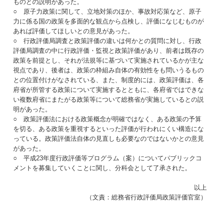
ものとの説明があった。
○ 原子力政策に関して、立地対策のほか、事故対応策など、原子
力に係る国の政策を多面的な観点から点検し、評価になじむものが
あれば評価してほしいとの意見があった。
○ 行政評価局調査と政策評価の違いは何かとの質問に対し、行政
評価局調査の中に行政評価・監視と政策評価があり、前者は既存の
政策を前提とし、それが法規等に基づいて実施されているかが主な
視点であり、後者は、政策の枠組み自体の有効性をも問いうるもの
との位置付けがなされている、また、制度的には、政策評価は、各
府省が所管する政策について実施するとともに、各府省ではできな
い複数府省にまたがる政策等について総務省が実施しているとの説
明があった。
○ 政策評価法における政策概念が明確ではなく、ある政策の予算
を切る、ある政策を重視するといった評価が行われにくい構造にな
っている。政策評価法自体の見直しも必要なのではないかとの意見
があった。
○ 平成23年度行政評価等プログラム（案）についてパブリックコ
メントを募集していくことに関し、分科会として了承された。
以上
（文責：総務省行政評価局政策評価官室）