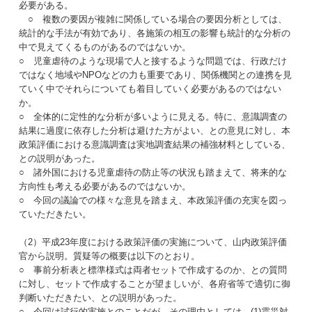
必要がある。
○ 複数の要因が複雑に関係している場合の要因分析としては、
統計的な手法が有効であり、各施策の相互の影響も統計的な分析の
中で見えてくるものがあるのではないか。
○ 児童虐待のような現場で人と接するような問題では、行政だけ
ではなく地域やNPOなどの力も重要であり、関係機関との連携を見
ていく中でそれらについても着目していく必要があるのではない
か。
○ 全体的に定性的な分析が多いように見える。特に、意識調査の
結果に過度に依存した分析は避けた方がよい、との意見に対し、本
政策評価における意識調査は実地調査結果の補強材料としている、
との説明があった。
○ 諸外国における児童虐待の防止等の状況も踏まえて、将来的な
方向性も考える必要があるのではないか。
○ 今回の議論での様々な意見を踏まえ、本政策評価の充実を図っ
ていただきたい。
（2）平成23年度における政策評価の実施について、山内政策評価
官から説明。質疑等の概要は以下のとおり。
○ 事前分析表と標準様式は両者セットで作成するのか、との質問
に対し、セットで作成することが望ましいが、各府省等で適切に御
判断いただきたい、との説明があった。
○ 今回は試行的実施とのことだが、その理由としては、(1)震災対