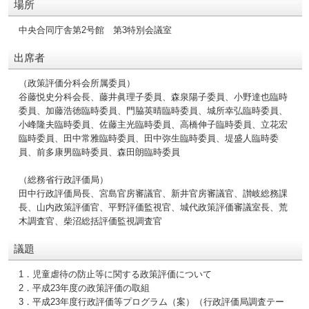
場所
中央合同庁舎第2号館 第3特別会議室
出席者
（政策評価分科会所属委員）
谷藤悦史分科会長、藤井眞理子委員、森泉陽子委員、小野達也臨時
委員、加藤浩徳臨時委員、門脇英晴臨時委員、城所幸弘臨時委員、
小峰隆夫臨時委員、佐藤主光臨時委員、高橋伸子臨時委員、立花宏
臨時委員、田中常雅臨時委員、田中弥生臨時委員、堤盛人臨時委
員、前多康男臨時委員、森田朗臨時委員
（総務省行政評価局）
田中行政評価局長、宮島官房審議官、新井官房審議官、讃岐総務課
長、山内政策評価官、平野評価監視官、城代政策評価審議室長、荒
木調査官、柴沼総括評価監視調査官
議題
1．児童虐待の防止等に関する政策評価について
2．平成23年度の政策評価の取組
3．平成23年度行政評価等プログラム（案）（行政評価局調査テー