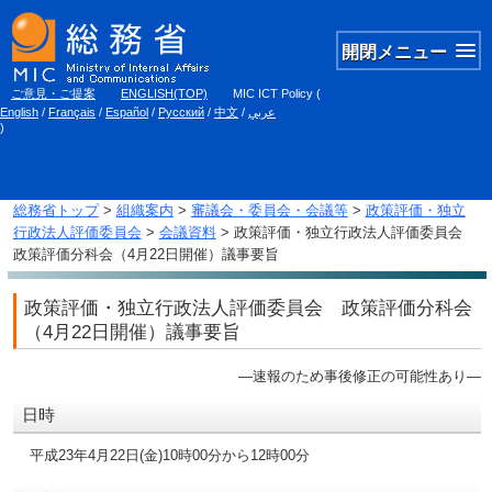
開閉メニュー
ご意見・ご提案
ENGLISH(TOP)
MIC ICT Policy
(
English
/
Français
/
Español
/
Русский
/
中文
/
عربي
)
総務省トップ
>
組織案内
>
審議会・委員会・会議等
>
政策評価・独立
行政法人評価委員会
>
会議資料
> 政策評価・独立行政法人評価委員会
政策評価分科会（4月22日開催）議事要旨
政策評価・独立行政法人評価委員会 政策評価分科会
（4月22日開催）議事要旨
―速報のため事後修正の可能性あり―
日時
平成23年4月22日(金)10時00分から12時00分