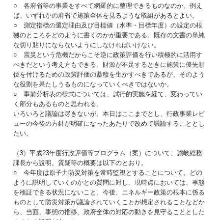
○ 各府省等の事業をすべて網羅的に整理できるものなのか。例え
ば、いずれかの府省で施策全体を見るような取組があるとよい。
○ 測定指標の選定理由及び目標値（水準・目標年度）の設定の根
拠のところをどのように書くのかが重要である。既存の文書の単純
な切り貼りにならないようにしなければいけない。
○ 震災という危機だからこそ逆に政策評価を行い積極的に活用す
べきだという考え方もできる。財源が不足するときに施策に優先順
位を付けるための政策評価の蓄積を生かすべきであるが、そのよう
な役割を果たしうるものになっていくべきではないか。
○ 事前分析表の様式については、試行的実施を経て、変わってい
く部分もあるものと思われる。
いろいろと議論は尽きないが、本日はここまでとし、行政事業レビ
ューの今後の方針が明確になったあたりで改めて議論することとし
たい。
（3）平成23年度行政評価等プログラム（案）について、讃岐総務
課長から説明。質疑等の概要は以下のとおり。
○ 今年度は原子力防災対策を常時監視とすることについて、どの
ように説明していくのかとの質問に対し、現時点においては、事態
を検証できる状況にないこと、今後、エネルギー政策の根本に係る
ものとして防災対策が議論されていくことが想定されることなどか
ら、当面、事態の推移、政府全体の対応の動きを見守ることとした