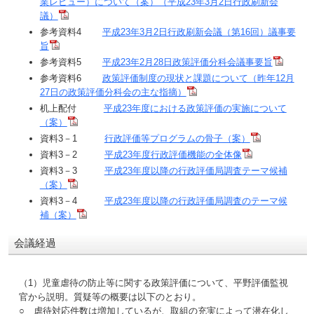
業レビュー）について（案）（平成23年3月2日行政刷新会
議）
参考資料4
平成23年3月2日行政刷新会議（第16回）議事要
旨
参考資料5
平成23年2月28日政策評価分科会議事要旨
参考資料6
政策評価制度の現状と課題について（昨年12月
27日の政策評価分科会の主な指摘）
机上配付
平成23年度における政策評価の実施について
（案）
資料3－1
行政評価等プログラムの骨子（案）
資料3－2
平成23年度行政評価機能の全体像
資料3－3
平成23年度以降の行政評価局調査テーマ候補
（案）
資料3－4
平成23年度以降の行政評価局調査のテーマ候
補（案）
会議経過
（1）児童虐待の防止等に関する政策評価について、平野評価監視
官から説明。質疑等の概要は以下のとおり。
○ 虐待対応件数は増加しているが、取組の充実によって潜在化し