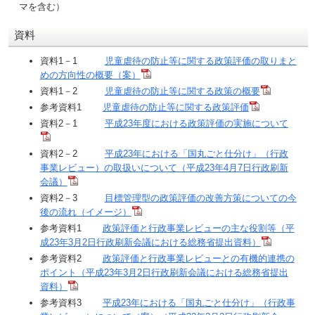
マを含む）
資料
資料1－1
児童虐待の防止等に関する政策評価の取りまと
めの方向性の概要（案）
資料1－2
児童虐待の防止等に関する政策の概要
参考資料1
児童虐待の防止等に関する政策評価
資料2－1
平成23年度における政策評価の実施について
資料2－2
平成23年における「国丸ごと仕分け」（行政
事業レビュー）の取扱いについて（平成23年4月7日行政刷新
会議）
資料2－3
目標管理型の政策評価の改善方策についての今
後の流れ（イメージ）
参考資料1
政策評価と行政事業レビューの主な役割等（平
成23年3月2日行政刷新会議における総務省提出資料）
参考資料2
政策評価と行政事業レビューとの有機的連携の
ポイント（平成23年3月2日行政刷新会議における総務省提出
資料）
参考資料3
平成23年における「国丸ごと仕分け」（行政事