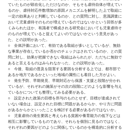
ていたものが顕在化しただけなのか、そもそも虐待自体が増えてい
るのか、虐待対応件数増加の原因メカニズムを解明した上で取組に
一定の効果ありと判断しているのか、との質問に対し、意識調査に
おいて児童虐待そのものが増えているのではないかという回答が多
くみられたほか、有識者で構成される研究会においても児童虐待そ
のものが増えていると捉えてよいのではないかという意見があっ
た、との説明があった。
○ 全体評価において、有効である取組が多いとしているが、無効
な事業が存在しているか否かのチェックはされているのか、との質
問に対し、効果が把握できない取組はみられたが、ただちに無効で
あると言えるものはみられなかった、との説明があった。
○ 今後、取組の普及を阻害する要因を分析する上では、都市部で
あるか地方であるかといった地域の属性にも着目した方がよい。
○ 発生予防、早期発見、早期対応から保護・支援と段階が分かれ
ているが、それぞれの施策がその次の段階にどのような影響を与え
ているかについても整理してみる必要がある。
○ 設定された政策の目標を所与のものとせず、目標が達成されて
いない場合は、設定された目標に問題があるからか、やり方に問題
があるからかといったことを検討する必要があるのではないか。
○ 児童虐待の発生要因と考えられる貧困や養育能力の低下などは
相互に影響しているものであり、それらを個別に見るのではなく、
それぞれの要因がどのように関係しているのかを構造的に分析する