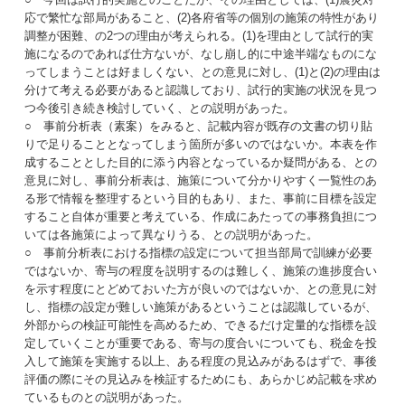
応で繁忙な部局があること、(2)各府省等の個別の施策の特性があり
調整が困難、の2つの理由が考えられる。(1)を理由として試行的実
施になるのであれば仕方ないが、なし崩し的に中途半端なものにな
ってしまうことは好ましくない、との意見に対し、(1)と(2)の理由は
分けて考える必要があると認識しており、試行的実施の状況を見つ
つ今後引き続き検討していく、との説明があった。
○ 事前分析表（素案）をみると、記載内容が既存の文書の切り貼
りで足りることとなってしまう箇所が多いのではないか。本表を作
成することとした目的に添う内容となっているか疑問がある、との
意見に対し、事前分析表は、施策について分かりやすく一覧性のあ
る形で情報を整理するという目的もあり、また、事前に目標を設定
すること自体が重要と考えている、作成にあたっての事務負担につ
いては各施策によって異なりうる、との説明があった。
○ 事前分析表における指標の設定について担当部局で訓練が必要
ではないか、寄与の程度を説明するのは難しく、施策の進捗度合い
を示す程度にとどめておいた方が良いのではないか、との意見に対
し、指標の設定が難しい施策があるということは認識しているが、
外部からの検証可能性を高めるため、できるだけ定量的な指標を設
定していくことが重要である、寄与の度合いについても、税金を投
入して施策を実施する以上、ある程度の見込みがあるはずで、事後
評価の際にその見込みを検証するためにも、あらかじめ記載を求め
ているものとの説明があった。