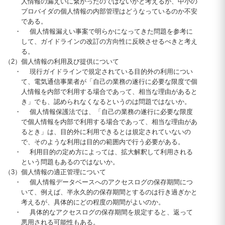
人情報の漏えいに繋がったのではないかと考えるが、中小の
プロバイダの個人情報の内部管理はどうなっているのか不安
である。
・
個人情報漏えい事案で明らかになってきた問題を参考に
して、ガイドラインの改訂の方向性に反映させるべきと考え
る。
（2）
個人情報の利用及び提供について
・
現行ガイドラインで規定されている目的外の利用につい
て、電気通信事業者が「自己の業務の遂行に必要な限度で個
人情報を内部で利用する場合であって、相当な理由があると
き」でも、認められなくなるというのは問題ではないか。
・
個人情報保護法では、「自己の業務の遂行に必要な限度
で個人情報を内部で利用する場合であって、相当な理由があ
るとき」は、目的外に利用できるとは規定されていないの
で、そのような利用は目的の範囲内で行う必要がある。
・
利用目的の定め方によっては、拡大解釈して利用される
という問題もあるのではないか。
（3）
個人情報の適正管理について
・
個人情報データベースへのアクセスログの保存期間につ
いて、例えば、半永久的の保存期間とするのは行き過ぎかと
考えるが、具体的にどの程度の期間がよいのか。
・
具体的なアクセスログの保存期間を規定すると、返って
悪用される可能性もある。