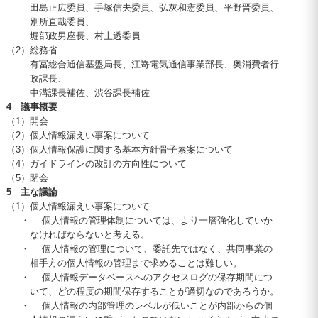
田島正広委員、手塚信夫委員、弘灰和憲委員、平野晋委員、
別所直哉委員、
堀部政男座長、村上透委員
（2）
総務省
有冨総合通信基盤局長、江嵜電気通信事業部長、奥消費者行
政課長、
中溝課長補佐、渋谷課長補佐
4 議事概要
（1）
開会
（2）
個人情報漏えい事案について
（3）
個人情報保護に関する基本方針骨子素案について
（4）
ガイドラインの改訂の方向性について
（5）
閉会
5 主な議論
（1）
個人情報漏えい事案について
・
個人情報の管理体制については、より一層強化していか
なければならないと考える。
・
個人情報の管理について、委託先ではなく、共同事業の
相手方の個人情報の管理まで求めることは難しい。
・
個人情報データベースへのアクセスログの保存期間につ
いて、どの程度の期間保存することが適切なのであろうか。
・
個人情報の内部管理のレベルが低いことが内部からの個