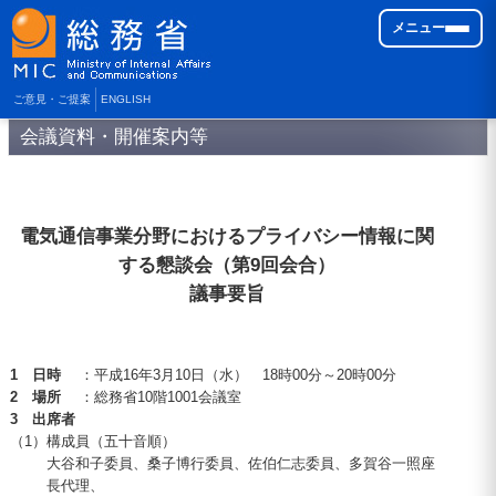
メニュー
ご意見・ご提案
ENGLISH
会議資料・開催案内等
電気通信事業分野におけるプライバシー情報に関
する懇談会（第9回会合）
議事要旨
1 日時
：平成16年3月10日（水） 18時00分～20時00分
2 場所
：総務省10階1001会議室
3 出席者
（1）
構成員（五十音順）
大谷和子委員、桑子博行委員、佐伯仁志委員、多賀谷一照座
長代理、