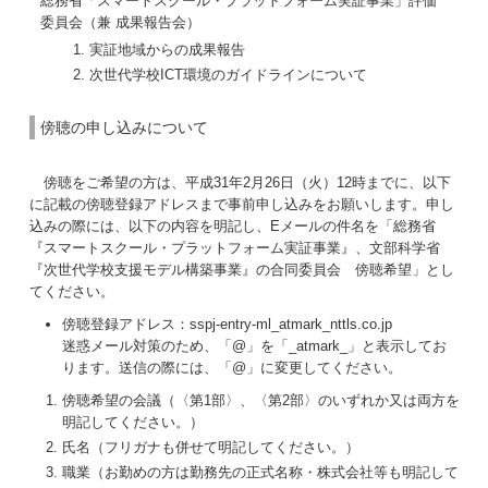
総務省「スマートスクール・プラットフォーム実証事業」評価
委員会（兼 成果報告会）
実証地域からの成果報告
次世代学校ICT環境のガイドラインについて
傍聴の申し込みについて
傍聴をご希望の方は、平成31年2月26日（火）12時までに、以下
に記載の傍聴登録アドレスまで事前申し込みをお願いします。申し
込みの際には、以下の内容を明記し、Eメールの件名を「総務省
『スマートスクール・プラットフォーム実証事業』、文部科学省
『次世代学校支援モデル構築事業』の合同委員会 傍聴希望」とし
てください。
傍聴登録アドレス：sspj-entry-ml_atmark_nttls.co.jp
迷惑メール対策のため、「@」を「_atmark_」と表示してお
ります。送信の際には、「@」に変更してください。
傍聴希望の会議（〈第1部〉、〈第2部〉のいずれか又は両方を
明記してください。）
氏名（フリガナも併せて明記してください。）
職業（お勤めの方は勤務先の正式名称・株式会社等も明記して