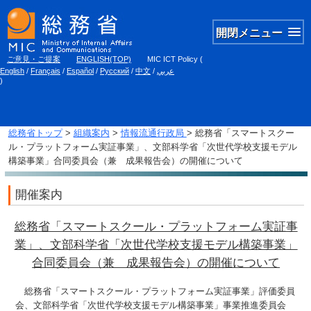
開閉メニュー
ご意見・ご提案
ENGLISH(TOP)
MIC ICT Policy
(
English
/
Français
/
Español
/
Русский
/
中文
/
عربي
)
総務省トップ
>
組織案内
>
情報流通行政局
> 総務省「スマートスクー
ル・プラットフォーム実証事業」、文部科学省「次世代学校支援モデル
構築事業」合同委員会（兼 成果報告会）の開催について
開催案内
総務省「スマートスクール・プラットフォーム実証事
業」、文部科学省「次世代学校支援モデル構築事業」
合同委員会（兼 成果報告会）の開催について
総務省「スマートスクール・プラットフォーム実証事業」評価委員
会、文部科学省「次世代学校支援モデル構築事業」事業推進委員会