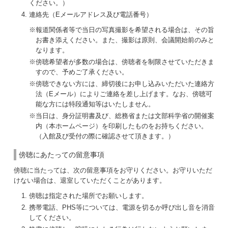
ください。）
連絡先（Eメールアドレス及び電話番号）
※報道関係者等で当日の写真撮影を希望される場合は、その旨
お書き添えください。また、撮影は原則、会議開始前のみと
なります。
※傍聴希望者が多数の場合は、傍聴者を制限させていただきま
すので、予めご了承ください。
※傍聴できない方には、締切後にお申し込みいただいた連絡方
法（Eメール）によりご連絡を差し上げます。なお、傍聴可
能な方には特段通知等はいたしません。
※当日は、身分証明書及び、総務省または文部科学省の開催案
内（本ホームページ）を印刷したものをお持ちください。
（入館及び受付の際に確認させて頂きます。）
傍聴にあたっての留意事項
傍聴に当たっては、次の留意事項をお守りください。お守りいただ
けない場合は、退室していただくことがあります。
傍聴は指定された場所でお願いします。
携帯電話、PHS等については、電源を切るか呼び出し音を消音
してください。