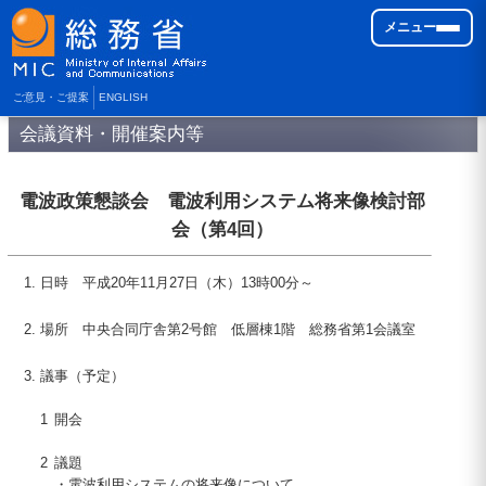
メニュー
ご意見・ご提案
ENGLISH
会議資料・開催案内等
電波政策懇談会 電波利用システム将来像検討部
会（第4回）
日時 平成
20
年
11
月
27
日（木）
13
時
00
分～
場所 中央合同庁舎第2号館 低層棟1階 総務省第1会議室
議事（予定）
1
開会
2
議題
・
電波利用システムの将来像について