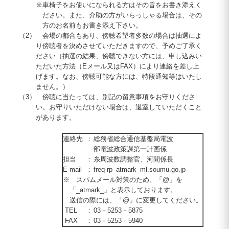
※
車椅子をお使いになられる方はその旨をお書き添えく
ださい。また、介助の方がいらっしゃる場合は、その
方のお名前もお書き添え下さい。
（2）
会場の都合もあり、傍聴希望者多数の場合は抽選によ
り傍聴者を決めさせていただきますので、予めご了承く
ださい（抽選の結果、傍聴できない方には、申し込みい
ただいた方法（Eメール又は
FAX
）により連絡を差し上
げます。なお、傍聴可能な方には、特段通知等はいたし
ません。）
（3）
傍聴に当たっては、別記の留意事項をお守りくださ
い。お守りいただけない場合は、退室していただくこと
があります。
連絡先
：
総務省総合通信基盤局電波
部電波政策課第一計画係
担当
：
糸周波数調整官、河間係長
E-mail
：
freq-rp_atmark_ml.soumu.go.jp
※
スパムメール対策のため、「@」を
「_atmark_」と表示しております。
送信の際には、「@」に変更してください。
TEL
：
03
－
5253
－
5875
FAX
：
03
－
5253
－
5940