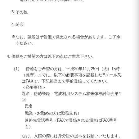
3
その他
4
閉会
※
なお、議題は予告無く変更される場合があります。ご了承
ください。
傍聴をご希望の方は以下の点にご留意下さい。
（1）
傍聴をご希望の方は、平成
20
年
11
月
25
日（火）
15
時
（厳守）までに、以下の必要事項を記載したEメール又
は
FAX
で、下記担当まで事前登録してください。
＜必要事項＞
題名：傍聴登録 電波利用システム将来像検討部会第4
回
氏名
職業（お勤めの方は勤務先も）
連絡先電話番号（FAXで登録される場合はFAX番号
も）
なお、入館の際には身分証の提示をお願いいたします。