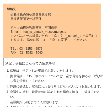
連絡先
総務省総合通信基盤局電波部
電波政策課第一計画係
担当：糸周波数調整官、河間係長
E-mail：freq_rp_atmark_ml.soumu.go.jp
※スパムメール対策のため、「@」を「_atmark_」と表示して
おります。 送信の際には、「@」に変更してください。
TEL：03－5253－5875
FAX：03－5253－5940
別記：傍聴に当たっての留意事項
傍聴は、指定された場所でお願いいたします。
携帯電話、PHS、ポケベルについては、必ず電源を切るか、呼び出
し音を消音してください。
静粛に傍聴し、喧噪にわたる行為は行なわないようお願いします。
会議中の撮影、録音は特に認められた場合を除き、ご遠慮くださ
い。
会議開始5分前までに入室願います。