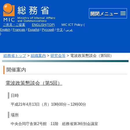
開閉メニュー
ご意見・ご提案
ENGLISH(TOP)
MIC ICT Policy
(
English
/
Français
/
Español
/
Русский
/
中文
/
عربي
)
総務省トップ
>
組織案内
>
研究会等
> 電波政策懇談会（第5回）
開催案内
電波政策懇談会（第5回）
日時
平成21年4月13日（月）10時00分～12時00分
場所
中央合同庁舎第2号館 11階 総務省第3特別会議室