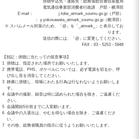
傍聴申込先・連絡先：総務省総合通信基盤局
電気通信事業部消費者行政課 戸部・横澤田
E-mail： j.tobe_atmark_soumu.go.jp（戸部）
： y.yokosawata_atmark_soumu.go.jp（横澤田）
※ スパムメール対策のため、「@」を「_atmark_」と表示してお
ります。
送信の際には、「@」に変更してください。
FAX
：
03
－
5253
－
5948
【別記：傍聴に当たっての留意事項】
1
傍聴は、指定された場所でお願いいたします。
2
携帯電話、
PHS
、ポケベルについては、必ず電源を切るか、呼
び出し音を消音してください。
3
静粛に傍聴し、喧噪にわたる行為は行なわないようお願いしま
す。
4
会議中の撮影、録音は特に認められた場合を除き、ご遠慮くだ
さい。
5
会議開始5分前までに入室願います。
6
会議中の入退出は、やむを得ない場合を除き、ご遠慮くださ
い。
7
その他、総務省職員の指示に従うようお願いいたします。