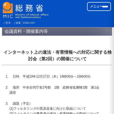
メニュー
ご意見・ご提案
ENGLISH
会議資料・開催案内等
インターネット上の違法・有害情報への対応に関する検
討会（第2回）の開催について
日時 平成
19
年
12
月
27
日（木）
14
時
00
分～
16
時
00
分
場所 中央合同庁舎2号館 1階 総務省低層棟1階 第1会
議室
議題（予定）
(1)
フィルタリングの普及促進に向けた取組について
(2)
フィルタリング事業者の違法・有害情報への取組について