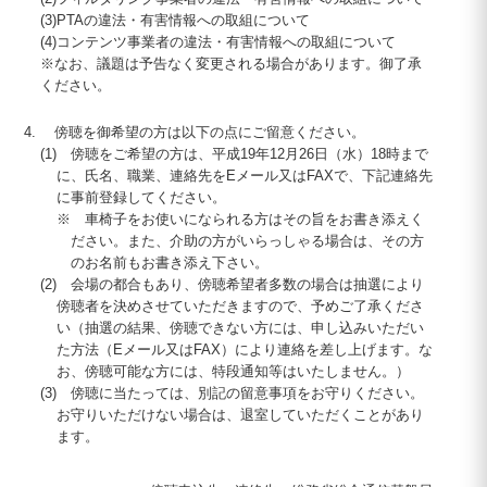
(3)
PTA
の違法・有害情報への取組について
(4)
コンテンツ事業者の違法・有害情報への取組について
※なお、議題は予告なく変更される場合があります。御了承
ください。
傍聴を御希望の方は以下の点にご留意ください。
(1)
傍聴をご希望の方は、平成
19
年
12
月
26
日（水）
18
時まで
に、氏名、職業、連絡先をEメール又は
FAX
で、下記連絡先
に事前登録してください。
※
車椅子をお使いになられる方はその旨をお書き添えく
ださい。また、介助の方がいらっしゃる場合は、その方
のお名前もお書き添え下さい。
(2)
会場の都合もあり、傍聴希望者多数の場合は抽選により
傍聴者を決めさせていただきますので、予めご了承くださ
い（抽選の結果、傍聴できない方には、申し込みいただい
た方法（Eメール又は
FAX
）により連絡を差し上げます。な
お、傍聴可能な方には、特段通知等はいたしません。）
(3)
傍聴に当たっては、別記の留意事項をお守りください。
お守りいただけない場合は、退室していただくことがあり
ます。