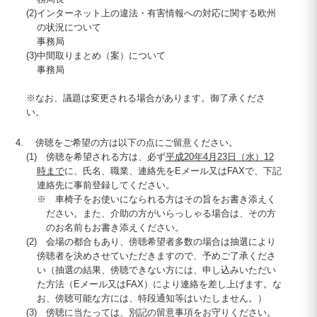
(2)
インターネット上の違法・有害情報への対応に関する欧州
の状況について
事務局
(3)
中間取りまとめ（案）について
事務局
※なお、議題は変更される場合があります。御了承くださ
い。
傍聴をご希望の方は以下の点にご留意ください。
(1)
傍聴を希望される方は、必ず
平成
20
年4月
23
日（水）
12
時まで
に、氏名、職業、連絡先をEメール又は
FAX
で、下記
連絡先に事前登録してください。
※
車椅子をお使いになられる方はその旨をお書き添えく
ださい。また、介助の方がいらっしゃる場合は、その方
のお名前もお書き添えください。
(2)
会場の都合もあり、傍聴希望者多数の場合は抽選により
傍聴者を決めさせていただきますので、予めご了承くださ
い（抽選の結果、傍聴できない方には、申し込みいただい
た方法（Eメール又は
FAX
）により連絡を差し上げます。な
お、傍聴可能な方には、特段通知等はいたしません。）
(3)
傍聴に当たっては、別記の留意事項をお守りください。