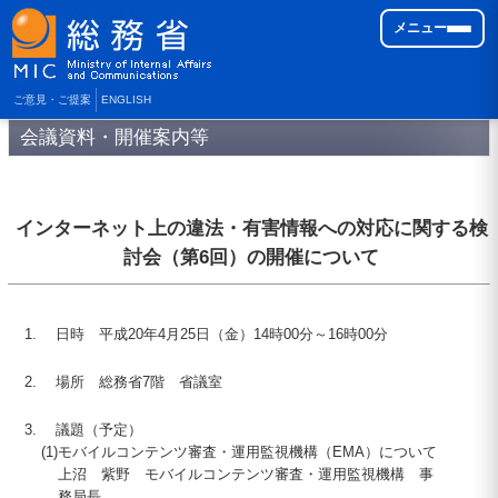
メニュー
ご意見・ご提案
ENGLISH
会議資料・開催案内等
インターネット上の違法・有害情報への対応に関する検
討会（第6回）の開催について
日時 平成
20
年4月
25
日（金）
14
時
00
分～
16
時
00
分
場所 総務省7階 省議室
議題（予定）
(1)
モバイルコンテンツ審査・運用監視機構（
EMA
）について
上沼 紫野 モバイルコンテンツ審査・運用監視機構 事
務局長