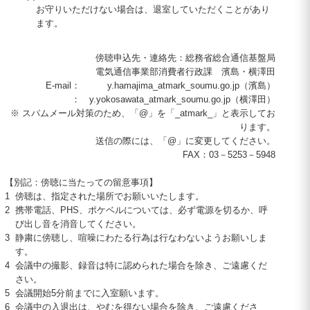
お守りいただけない場合は、退室していただくことがあり
ます。
傍聴申込先・連絡先：総務省総合通信基盤局
電気通信事業部消費者行政課 濱島・横澤田
E-mail
：
y.hamajima_atmark_soumu.go.jp（濱島）
：
y.yokosawata_atmark_soumu.go.jp（横澤田）
※ スパムメール対策のため、「@」を「_atmark_」と表示してお
ります。
送信の際には、「@」に変更してください。
FAX：
03
－
5253
－
5948
【別記：傍聴に当たっての留意事項】
1
傍聴は、指定された場所でお願いいたします。
2
携帯電話、
PHS
、ポケベルについては、必ず電源を切るか、呼
び出し音を消音してください。
3
静粛に傍聴し、喧噪にわたる行為は行なわないようお願いしま
す。
4
会議中の撮影、録音は特に認められた場合を除き、ご遠慮くだ
さい。
5
会議開始5分前までに入室願います。
6
会議中の入退出は、やむを得ない場合を除き、ご遠慮くださ