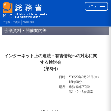
メニュー
ご意見・ご提案
ENGLISH
会議資料・開催案内等
インターネット上の違法・有害情報への対応に関
する検討会
（第8回）
日時
：
平成20年9月26日(金)
15時00分～
場所
：
総務省地下2階
第1・2・3会議室