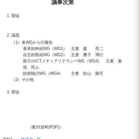
議事次第
開会
議題
（1）
各
WG
からの報告
基本的枠組
WG
（
WG1
） 主査 森 亮二
自主的取組
WG
（
WG2
） 主査 桑子 博行
親子の
ICT
メディアリテラシー
WG
（
WG3
） 主査 菊
池 尚人
技術検討
WG
（
WG4
） 主査 松山 隆司
（2）
その他
閉会
（配付資料(PDF)）