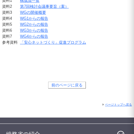
資料1
構成員一覧
資料2
第7回検討会議事要旨（案）
資料3
WG
の開催概要
資料4
WG1
からの報告
資料5
WG2
からの報告
資料6
WG3
からの報告
資料7
WG4
からの報告
参考資料
「安心ネットづくり」促進プログラム
前のページに戻る
ページトップへ戻る