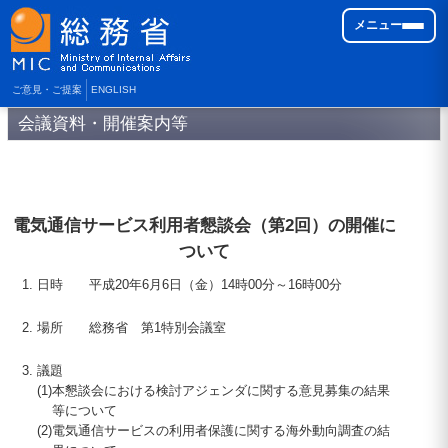
メニュー
ご意見・ご提案
ENGLISH
会議資料・開催案内等
電気通信サービス利用者懇談会（第2回）の開催に
ついて
日時 平成
20
年6月6日（金）
14
時
00
分～
16
時
00
分
場所 総務省 第1特別会議室
議題
(1)
本懇談会における検討アジェンダに関する意見募集の結果
等について
(2)
電気通信サービスの利用者保護に関する海外動向調査の結