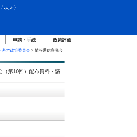
文
/
عربي
)
申請・手続
政策評価
部会・基本政策委員会
> 情報通信審議会
員会（第10回）配布資料・議