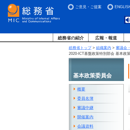
ご意見・ご提案
ENGLIS
総務省の紹介
広報・報道
総務省トップ
>
組織案内
>
審議会
2020-ICT基盤政策特別部会 基本
基本政策委員会
概要
委員名簿
審議中継
開催案内
会議資料