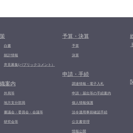
策
予算・決算
白書
予算
統計情報
決算
意見募集(パブリックコメント）
申請・手続
織案内
調達情報・電子入札
外局等
申請・届出等の手続案内
地方支分部局
個人情報保護
審議会・委員会・会議等
法令適用事前確認手続
研究会等
公文書管理
情報公開