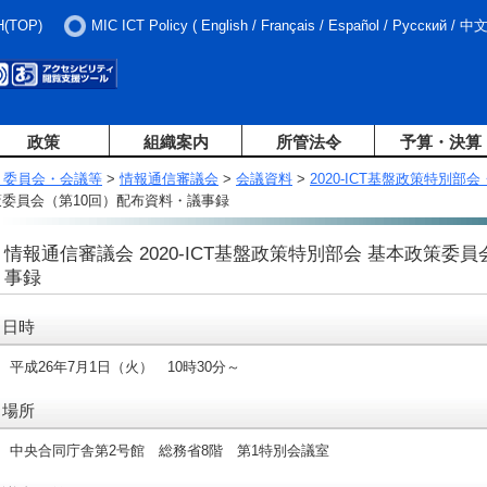
H(TOP)
MIC ICT Policy
(
English
/
Français
/
Español
/
Русский
/
中
政策
組織案内
所管法令
予算・決算
・委員会・会議等
>
情報通信審議会
>
会議資料
>
2020-ICT基盤政策特別
政策委員会（第10回）配布資料・議事録
情報通信審議会 2020-ICT基盤政策特別部会 基本政策委
事録
日時
平成26年7月1日（火） 10時30分～
場所
中央合同庁舎第2号館 総務省8階 第1特別会議室