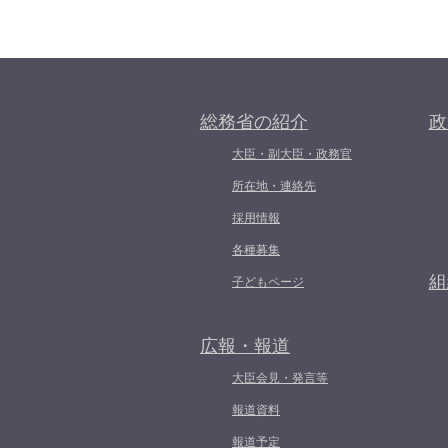
総務省の紹介
政
大臣・副大臣・政務官
所在地・連絡先
採用情報
各種募集
組
子どもページ
広報・報道
大臣会見・発言等
報道資料
報道予定