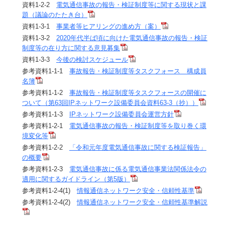
資料1-2-2
電気通信事故の報告・検証制度等に関する現状と課
題（議論のたたき台）
資料1-3-1
事業者等ヒアリングの進め方（案）
資料1-3-2
2020年代半ば頃に向けた電気通信事故の報告・検証
制度等の在り方に関する意見募集
資料1-3-3
今後の検討スケジュール
参考資料1-1-1
事故報告・検証制度等タスクフォース 構成員
名簿
参考資料1-1-2
事故報告・検証制度等タスクフォースの開催に
ついて（第63回IPネットワーク設備委員会資料63-3（抄））
参考資料1-1-3
IPネットワーク設備委員会運営方針
参考資料1-2-1
電気通信事故の報告・検証制度等を取り巻く環
境変化等
参考資料1-2-2
「令和元年度電気通信事故に関する検証報告」
の概要
参考資料1-2-3
電気通信事故に係る電気通信事業法関係法令の
適用に関するガイドライン（第5版）
参考資料1-2-4(1)
情報通信ネットワーク安全・信頼性基準
参考資料1-2-4(2)
情報通信ネットワーク安全・信頼性基準解説