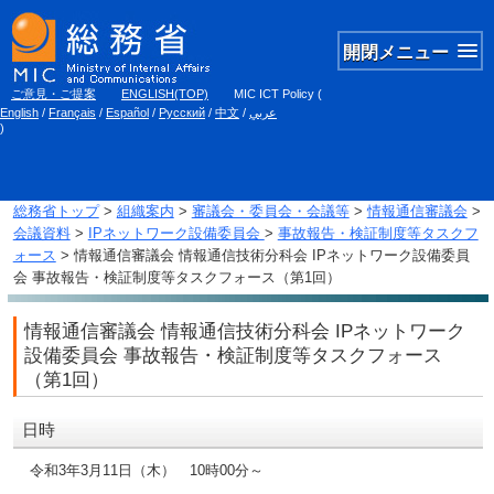
開閉メニュー
ご意見・ご提案
ENGLISH(TOP)
MIC ICT Policy
(
English
/
Français
/
Español
/
Русский
/
中文
/
عربي
)
総務省トップ
>
組織案内
>
審議会・委員会・会議等
>
情報通信審議会
>
会議資料
>
IPネットワーク設備委員会
>
事故報告・検証制度等タスクフ
ォース
> 情報通信審議会 情報通信技術分科会 IPネットワーク設備委員
会 事故報告・検証制度等タスクフォース（第1回）
情報通信審議会 情報通信技術分科会 IPネットワーク
設備委員会 事故報告・検証制度等タスクフォース
（第1回）
日時
令和3年3月11日（木） 10時00分～