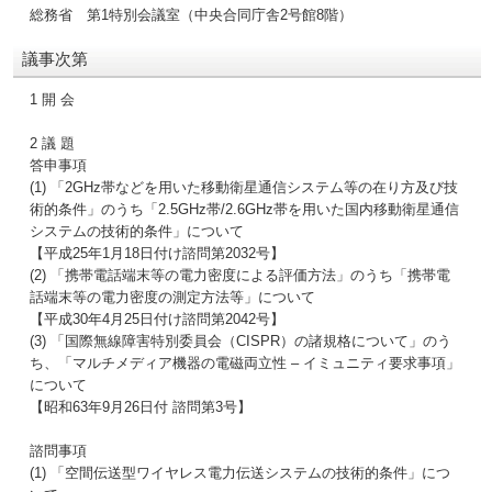
総務省 第1特別会議室（中央合同庁舎2号館8階）
議事次第
1 開 会
2 議 題
答申事項
(1) 「2GHz帯などを用いた移動衛星通信システム等の在り方及び技
術的条件」のうち「2.5GHz帯/2.6GHz帯を用いた国内移動衛星通信
システムの技術的条件」について
【平成25年1月18日付け諮問第2032号】
(2) 「携帯電話端末等の電力密度による評価方法」のうち「携帯電
話端末等の電力密度の測定方法等」について
【平成30年4月25日付け諮問第2042号】
(3) 「国際無線障害特別委員会（CISPR）の諸規格について」のう
ち、「マルチメディア機器の電磁両立性 – イミュニティ要求事項」
について
【昭和63年9月26日付 諮問第3号】
諮問事項
(1) 「空間伝送型ワイヤレス電力伝送システムの技術的条件」につ