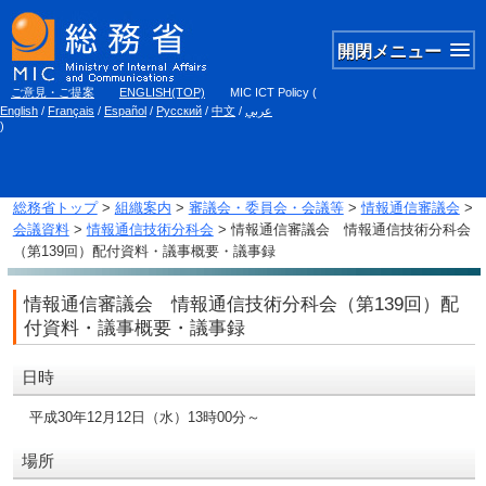
開閉メニュー
ご意見・ご提案
ENGLISH(TOP)
MIC ICT Policy
(
English
/
Français
/
Español
/
Русский
/
中文
/
عربي
)
総務省トップ
>
組織案内
>
審議会・委員会・会議等
>
情報通信審議会
>
会議資料
>
情報通信技術分科会
> 情報通信審議会 情報通信技術分科会
（第139回）配付資料・議事概要・議事録
情報通信審議会 情報通信技術分科会（第139回）配
付資料・議事概要・議事録
日時
平成30年12月12日（水）13時00分～
場所