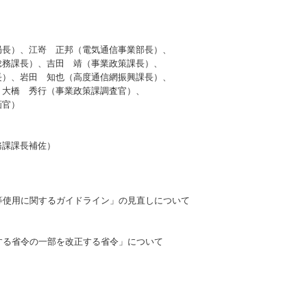
局長）、江嵜 正邦（電気通信事業部長）、
総務課長）、吉田 靖（事業政策課長）、
長）、岩田 知也（高度通信網振興課長）、
、大橋 秀行（事業政策課調査官）、
画官）
務課課長補佐）
等使用に関するガイドライン」の見直しについて
する省令の一部を改正する省令」について