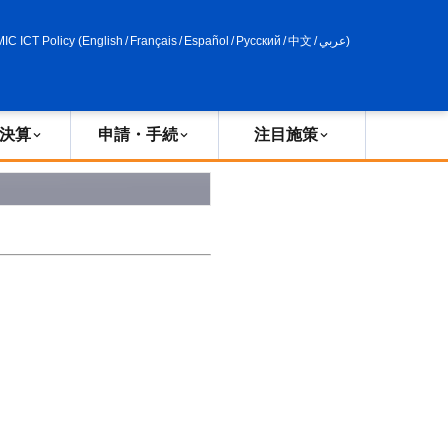
申請・手続
政策評価
MIC ICT Policy
(
English
/
Français
/
Español
/
Русский
/
中文
/
عربي
)
決算
申請・手続
注目施策