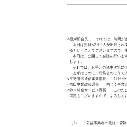
○
根岸部会長 それでは、時間が参
本日は委員7名中4人が出席され
るということでございますので、
本日は、公開して会議を行います
します。
それでは、お手元の議事次第に従
まずはじめに、総務省のほうで人
○
江嵜電気通信事業部長 1月6日
○
吉田事業政策課長 同じく事業政
○
鈴木料金サービス課長 このたび
問題もございますので、よろしく
（1）
「公益事業者の電柱・管路