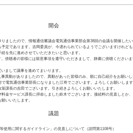
開会
りましたので、情報通信審議会電気通信事業部会第
38
回の会議を開催したい
る予定であります。吉岡委員が、今遅れられているようでございますけれども
手続を先に進めさせていただきたいと思います。
。傍聴者の皆様には留意事項を遵守いただきまして、静粛に傍聴くださいま
いまして議事を進めてまいります。
事異動がありましたので、異動があった皆様のみ、順に自己紹介をお願いし
付で電気通信事業部長になりました江嵜でございます。よろしくお願いします
策課長の吉田でございます。引き続きよろしくお願いいたします。
料金サービス課長に拝命しました鈴木でございます。接続料の見直しとか、
お願いいたします。
議題
等使用に関するガイドライン」の見直しについて（諮問第1108号）