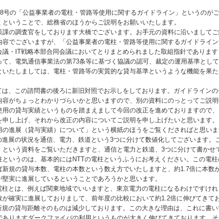
8
号の「公益事業者の電柱・管路等使用に関するガイドライン」というのが
くということで、総務省のほうからご説明をお願いいたします。
課の調査官をしております大橋でございます。お手元の資料に沿いましてご
内容でございますが、「公益事業者の電柱・管路等使用に関するガイドライン
会議・
IT
戦略本部合同会議においてとりまとめられました取組指針であります
って、電気通信事業法の第73条等に基づく協議の認可、裁定の運用基準とし
といたしましては、電柱・管路等の実質的な貸与基準というような機能を果た
は、この諮問書の後ろに新旧対照でお示しをしております。ガイドラインの
内容がちょっとわかりづらいかと思いますので、別の資料にのっとってご説明
使用の貸与実績というものを踏まえまして今回の改正を進めておりますので、
を申し上げ、それから改正の内容についてご説明を申し上げたいと思います。
用の進展（貸与実績）について」という横紙のほうをご覧くださればと思いま
進展の状況を通信、電力、鉄道という3つに分けて数値化してございます。
」という資料をご覧いただきますと、通信と電力と鉄道、3つに分けて書かせ
柱というのは、基本的には
NTT
の電柱というふうにお考えください。この電柱
新規の貸与本数、電柱の本数という数え方でいたしますと、約1.7倍に本数
が堅実に進展しているということであろうかと思います。
柱とは、例えば関東地域でいいますと、東京電力の電柱になるわけですけれ
が確実に進展しておりまして、前年度の比較において約1.2倍に伸びてきて
規の貸与距離そのものは減少しております。この大きな理由は、これに書い
でありますダークファイバの利用というものが大きく伸びてきております。そ