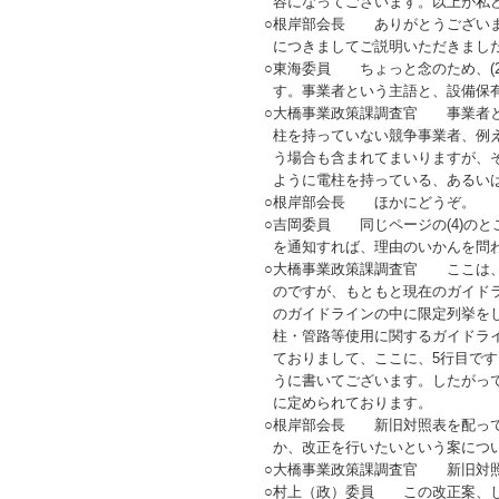
容になってございます。以上が私
○
根岸部会長 ありがとうございま
につきましてご説明いただきまし
○
東海委員 ちょっと念のため、(2
す。事業者という主語と、設備保
○
大橋事業政策課調査官 事業者と
柱を持っていない競争事業者、例
う場合も含まれてまいりますが、
ように電柱を持っている、あるい
○
根岸部会長 ほかにどうぞ。
○
吉岡委員 同じページの(4)の
を通知すれば、理由のいかんを問
○
大橋事業政策課調査官 ここは、
のですが、もともと現在のガイド
のガイドラインの中に限定列挙を
柱・管路等使用に関するガイドラ
ておりまして、ここに、5行目で
うに書いてございます。したがっ
に定められております。
○
根岸部会長 新旧対照表を配って
か、改正を行いたいという案につ
○
大橋事業政策課調査官 新旧対照
○
村上（政）委員 この改正案、し