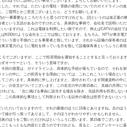
どものほうのご説明したい事項でございます。よろしくお願いいたします。
した。それでは、ただいまの電柱・管路の使用についてのガイドラインの改
た。ご質問とかご意見ございましたら、どうぞお願いします。
)が一番重要なところだろうと思うのですけれども、(2)というのは改正案の
有者という主語があるのですけれども、具体的な事例で、会社名で説明いただ
いいますのは、これは電線を利用したい側ですので、例えば
CATV
の会社で
えば
KDDI
のような会社をここでは指しております。もちろん、
NTT
が東京電
そういう借り手側のことを事業者と指しています。それから設備の保有者のほ
は東京電力のように電柱を持っている方を指して設備保有者というふうに表現
ところでございますが、ここで拒否理由を通知することとすると言っておりま
わずオーケーという、そういう意味ですか。
今回の措置は、ガイドライン上、具体的な手続が落ちているので、それを加
ラインの中に、この拒否をする理由については、これこれこういう場合という
してございます。具体的に申し上げますと、添付されています関連資料の中に
イン」の全文がついてございます。この全文の中の第
15
条に、支線の共用につ
すけれども、「次に掲げる事由に該当する場合を除き、当該共用を拒否しない
て、この具体的な事項として列挙されている以外の場合は拒否できないという
いただいておりますので、それの最後のほうに
15
条とありますね。左のほう
いて線が引っ張ってありまして、そのほうがわかりやすいかもしれません。
表のほうをご覧いただければというふうに思います。第
15
条でございます。
ごくもっともな内容だと思うのですけれども、見ると、このアンケートに基