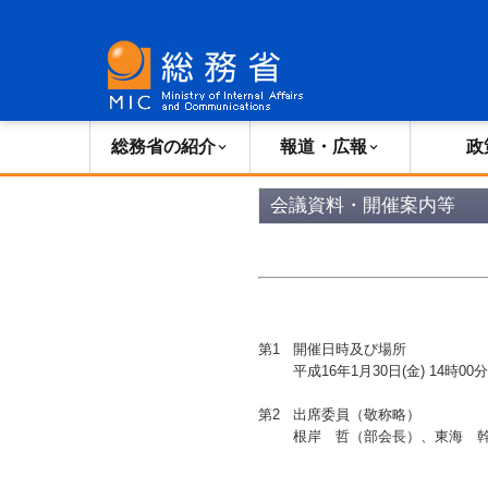
総務省の紹介
広報・報道
総務省の紹介
報道・広報
政
会議資料・開催案内等
第1
開催日時及び場所
平成16年1月30日(金) 14時0
第2
出席委員（敬称略）
根岸 哲（部会長）、東海 