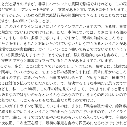
ことだと思うのですが、非常にベーシックな質問で恐縮ですけれども、この程
ほど実務上──アンケートを読むと、支障があると書いてある部分もあります
かどうかとか、いわゆる民間の経済行為の範囲内でできるようなことなのでは
ですか、私の聞いていることは。
、このガイドラインはまさにガイドラインでございますので、ある種、事業
な規定ではないわけですけれども、ただ、本件については、まさに借りる側の
ざいますし、非常に多様でございます。ですから、現場の前線のところでは、
こたえる側も、きちんと対応いただけていないという声もあるということがあ
現場では結構実務的に、ガイドラインにこう書いてあるではないかというよう
れている実態がありますので、そうであれば、努力規定的なものも含めて、こ
、実態面で言うと非常に役立っているところがあるようでございます。
あるから、多分、ここに出てきているのでしょうけれども、要するに、法律の
が関与していくのかなと。ちょっと私の感覚からすれば、異常に細かいところ
に思うのです。普通だったら、当事者が話し合って、だめなら裁判、民事でも
言えば対価を払っていただきたいと。で、解決するような事柄だと思うのです
れども、私、この1年間、この手の話を見ていまして、そのようにずっと思う
も必要なのではないのかなというふうに思うのです。きょうの内容はいいので
に基づいた、しごくもっともな改正案だと思うのですけど。
このガイドラインが策定していますのは、まさに
IT
戦略会議の場で、線路敷
て取り組んでいこうということで始まったものでございますので、ガイドライ
います。逆に、そうではない細やかなものもいろいろ入っている中で、今回の
一次改正、二次改正を経て、最初の策定を含めて四度めになるわけですけれど