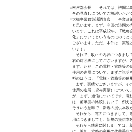
○
根岸部会長 それでは、諮問
110
その見直しについてご検討いただ
○
大橋事業政策課調査官 事業政策
と思います。まず、今回の諮問の
います。これは平成
12
年、
IT
戦略
化」についてというものにのっと
ございます。ただ、本件は、実態
います。
それで、改正の内容につきまして
右の対照表にしてございますが、
ます。ただ、この電柱・管路等の
使用の進展について、まずご説明
料のほうは、「電柱・管路等の使
まず、実績でございますが、その
使用の進展（貸与実績）について
が、まず、通信についてです。電
は、前年度の比較において、例えば
そういう意味で、新規の提供本数
それから、電力につきまして、電
用につきましても、新規の提供本数
それから鉄道に関しましては、新
に、近年、管路の利用の代替手段