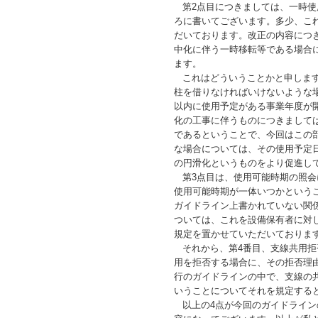
第2点目につきましては、一時使
ろに書いてございます。多少、こ
だいております。改正の内容につ
中化に伴う一時移転等である場合
ます。
これはどういうことかと申します
柱を借りなければいけないような
以内に使用予定がある事業年度が
化の工事に伴うものにつきまして
であるということで、今回はこの
な場合については、その使用予定
の円滑化というものをより促進し
第3点目は、使用可能時期の照会
使用可能時期が一体いつかという
ガイドライン上書かれていない関
ついては、これを設備保有者に対
規定を置かせていただいておりま
それから、第4番目、支線共用拒
用を拒否する場合に、その拒否理
行のガイドラインの中で、支線の
いうことについてそれを規定する
以上の4点が今回のガイドライン