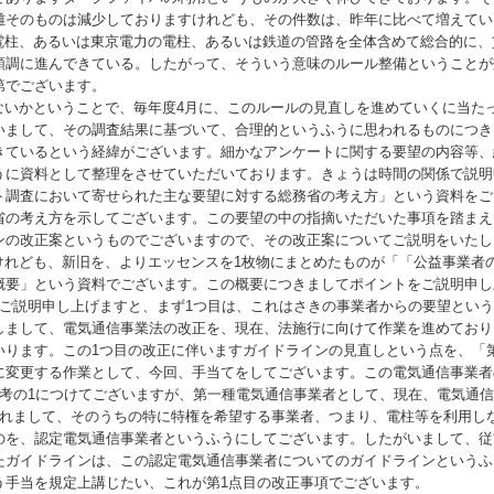
離そのものは減少しておりますけれども、その件数は、昨年に比べて増えてい
の電柱、あるいは東京電力の電柱、あるいは鉄道の管路を全体含めて総合的に、
順調に進んできている。したがって、そういう意味のルール整備ということが
第でございます。
いかということで、毎年度4月に、このルールの見直しを進めていくに当た
いまして、その調査結果に基づいて、合理的というふうに思われるものにつき
きているという経緯がございます。細かなアンケートに関する要望の内容等、
うに資料として整理をさせていただいております。きょうは時間の関係で説明
ト調査において寄せられた主な要望に対する総務省の考え方」という資料をご
省の考え方を示してございます。この要望の中の指摘いただいた事項を踏まえ
ンの改正案というものでございますので、その改正案についてご説明をいたし
れども、新旧を、よりエッセンスを1枚物にまとめたものが「「公益事業者
概要」という資料でございます。この概要につきましてポイントをご説明申し
、ご説明申し上げますと、まず1つ目は、これはさきの事業者からの要望とい
しまして、電気通信事業法の改正を、現在、法施行に向けて作業を進めており
いります。この1つ目の改正に伴いますガイドラインの見直しという点を、「
に変更する作業として、今回、手当てをしてございます。この電気通信事業者
参考の1につけてございますが、第一種電気通信事業者として、現在、電気通
かれまして、そのうちの特に特権を希望する事業者、つまり、電柱等を利用し
のを、認定電気通信事業者というふうにしてございます。したがいまして、従
たガイドラインは、この認定電気通信事業者についてのガイドラインというふ
う手当を規定上講じたい、これが第1点目の改正事項でございます。