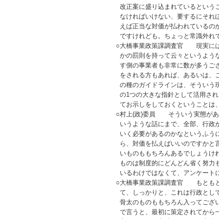
改正案に盛り込まれているという
なければいけない、要するにそれ
えば正当な対価が払われているの
ですけれども。ちょっと常識外れ
○
大橋事業政策課調査官 現実には
かの罰則を持って云々というよう
す側の事業者も非常に数が多うご
をされる方もあれば、あるいは、
の種のガイドラインは、そういう
の1つの大きな指針として活用さ
てお示しをしておくということは
○
村上(政)委員 そういう実態が
いうような話にまで、全部、行政
いく必要があるのかなというふう
ら、対価を払えばいいのですかと
いものももちろんあるでしょうけ
ものは制度的にどんどん省く努力
いるわけではなくて、アンケート
○
大橋事業政策課調査官 もともと
て、しっかりと、これは行政とし
骨太のものももちろん入ってござ
で言うと、最初に策定されてから