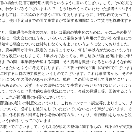
用の場合の使用可能時期の明示というふうに書いてございまして、その説明は
れ、わかりづろうございますので、もう1枚めくっていただいた参考の2のほ
きましては、この絵の下のほうに書いてありますように、1年以内であっても
には、使用予定日までの間で事業者が希望する期間について貸与を義務化する
と、電気通信事業者の方が、例えば電線の地中化のために、その工事の期間
場合に、電力会社のほうも、いろいろと電柱を使う利用の予定がある場合につ
開始する場合については貸与しなくてもよいというふうになっておりました。
は、貸与期間が非常に限定的でありますから、何も1年以内がだめというふう
部分を改正いたしまして、1年以内であっても、申し込みの理由が地中化に伴
日までの間、事業者が希望する期間、その貸与を義務づけるというような内容
ていきたいとふうに考えております。この改正内容が2番目の内容でございま
に対する回答の努力義務というものでございます。これは事業者から、その
ことについての照会があった場合に、現在、この照会に対して具体的にどうし
係もあるのか、必ずしもその回答について事業者からいただけないというよう
して、できるだけ具体的な進捗状況について、今後の見通し等、回答するよう
す。これが第3番目の内容でございます。
否理由の通知の制度化というのも、これもアンケート調査等によりまして、
由について、必ずしも通知をしていただいていないという声がございます。そ
共用に係る拒否の回答を行う場合の回答方法、つまり、拒否理由をちゃんと説
という内容になってございます。
の改正でございまして、うち1点が規定の整備に関するもの、残る3点が実質