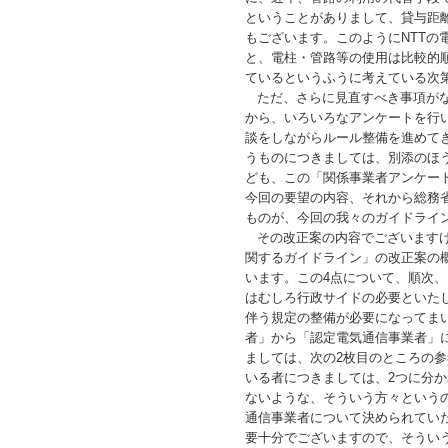
ということがありまして、貸与距
もございます。このようにNTT
と、電柱・管路等の使用は比較的
ているというふうに考えている次
ただ、さらに見直すべき事項がな
から、いろいろなアンケートを行
談をしながらルール整備を進めて
うものにつきましては、別添のほ
ども、この「関係事業者アンケー
今回の要望の内容、それから総務
ものが、今回の我々のガイドライ
その改正案の内容でございますけ
関するガイドライン」の改正案の
います。この4点について、順次
はむしろ行政サイドの必要といた
伴う規定の整備が必要になってま
者」から「認定電気通信事業者」
ましては、次の2枚目のところの
いる者につきましては、2つに分
ないような、そういう方々という
通信事業者について決められてい
要十分でございますので、そうい