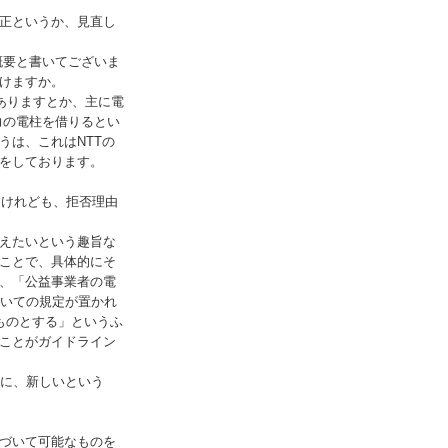
正というか、見直し
概要と書いてございま
けますか。
ありますとか、主に電
力の電柱を借りるとい
うは、これは
NTT
の
をしております。
すけれども、拒否理由
えたいという趣旨な
ことで、具体的にそ
、「公益事業者の電
いての規定が置かれ
ものとする」というふ
ことがガイドライン
に、新しいという
づいて可能なものを