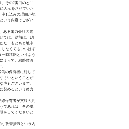
、その2番目のとこ
うに図示をさせていた
、申し込みの理由が地
という内容でござい
、ある電力会社の電
いては、従前は、1年
ただ、もともと地中
にしなくてもいいはず
う一時移転というよう
によって、線路敷設
す。
設備の保有者に対して
なさいということが
な声もございます。
に努めるという努力
支線保有者が支線の共
うであれば、その現
明をしてくださいと
的な改善措置という内