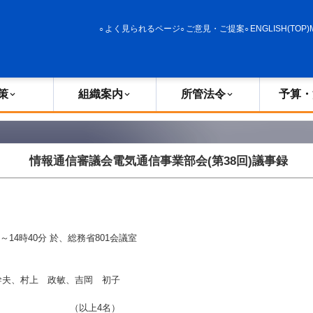
政策
組織案内
所管法令
予算・決算
よく見られるページ
ご意見・ご提案
ENGLISH(TOP)
策
組織案内
所管法令
予算・
情報通信審議会電気通信事業部会(第38回)議事録
0分～14時40分 於、総務省801会議室
幹夫、村上 政敏、吉岡 初子
（以上4名）