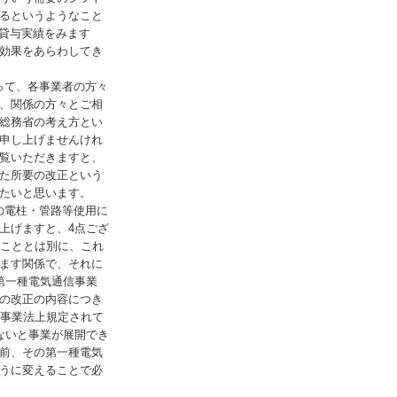
るというようなこと
貸与実績をみます
効果をあらわしてき
って、各事業者の方々
、関係の方々とご相
総務省の考え方とい
申し上げませんけれ
覧いただきますと、
た所要の改正という
たいと思います。
の電柱・管路等使用に
上げますと、4点ござ
うこととは別に、これ
ます関係で、それに
第一種電気通信事業
の改正の内容につき
信事業法上規定されて
ないと事業が展開でき
前、その第一種電気
うに変えることで必