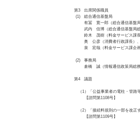
第3
出席関係職員
(1)
総合通信基盤局
有冨 寛一郎（総合通信基盤
武内 信博（総合通信基盤局
鈴木 茂樹（料金サービス課
奥 公彦（消費者行政課長）
泉 宏哉（料金サービス課企
(2)
事務局
倉橋 誠（情報通信政策局総
第4
議題
（1
）「公益事業者の電柱・管路
【諮問第1108号】
（2
）「接続料規則の一部を改正
【諮問第1109号】