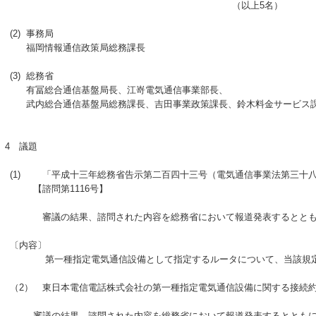
（以上5名）
(2)
事務局
福岡情報通信政策局総務課長
(3)
総務省
有冨総合通信基盤局長、江嵜電気通信事業部長、
武内総合通信基盤局総務課長、吉田事業政策課長、鈴木料金サービス
4
議題
(1)
「平成十三年総務省告示第二百四十三号（電気通信事業法第三十八
【諮問第1116号】
審議の結果、諮問された内容を総務省において報道発表するととも
〔内容〕
第一種指定電気通信設備として指定するルータについて、当該規定
（2）
東日本電信電話株式会社の第一種指定電気通信設備に関する接続約款
審議の結果、諮問された内容を総務省において報道発表するととも