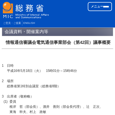
メニュー
ご意見・ご提案
ENGLISH
会議資料・開催案内等
情報通信審議会電気通信事業部会（第42回）議事概要
1
日時
平成16年5月18日（火） 15時01分～15時46分
2
場所
総務省第1特別会議室（総務省8階）
3
出席者（敬称略）
(1)
委員
根岸 哲（部会長）、酒井 善則（部会長代理）、辻 正次、
東海 幹夫、村上 政敏