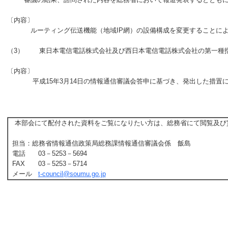
〔内容〕
ルーティング伝送機能（地域IP網）の設備構成を変更することに
（3）
東日本電信電話株式会社及び西日本電信電話株式会社の第一種指定
〔内容〕
平成15年3月14日の情報通信審議会答申に基づき、発出した措置
本部会にて配付された資料をご覧になりたい方は、総務省にて閲覧及び
担当：
総務省情報通信政策局総務課情報通信審議会係 飯島
電話
03－5253－5694
FAX
03－5253－5714
メール
t-council@soumu.go.jp