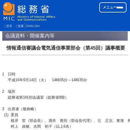
メニュー
ご意見・ご提案
ENGLISH
会議資料・開催案内等
情報通信審議会電気通信事業部会（第45回）議事概要
1
日時
平成16年9月14日（火） 14時05分～14時35分
2
場所
総務省第1特別会議室（総務省8階）
3
出席者（敬称略）
(1)
委員
根岸 哲（部会長）、酒井 善則（部会長代理）、辻 正次、東海 
村上 政敏、吉岡 初子（以上6名）