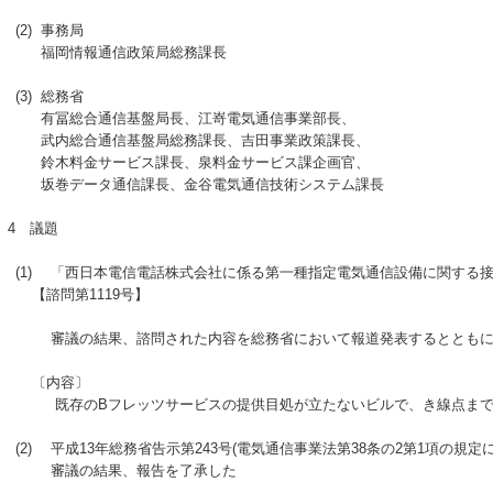
(2)
事務局
福岡情報通信政策局総務課長
(3)
総務省
有冨総合通信基盤局長、江嵜電気通信事業部長、
武内総合通信基盤局総務課長、吉田事業政策課長、
鈴木料金サービス課長、泉料金サービス課企画官、
坂巻データ通信課長、金谷電気通信技術システム課長
4
議題
(1)
「西日本電信電話株式会社に係る第一種指定電気通信設備に関する接
【諮問第1119号】
審議の結果、諮問された内容を総務省において報道発表するとともに
〔内容〕
既存のBフレッツサービスの提供目処が立たないビルで、き線点までが
(2)
平成13年総務省告示第243号(電気通信事業法第38条の2第1項の規
審議の結果、報告を了承した