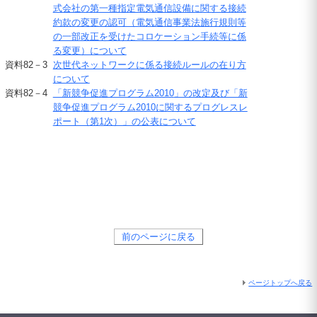
式会社の第一種指定電気通信設備に関する接続
約款の変更の認可（電気通信事業法施行規則等
の一部改正を受けたコロケーション手続等に係
る変更）について
資料
82－3
次世代ネットワークに係る接続ルールの在り方
について
資料
82－4
「新競争促進プログラム
2010
」の改定及び「新
競争促進プログラム
2010
に関するプログレスレ
ポート（第1次）」の公表について
前のページに戻る
ページトップへ戻る