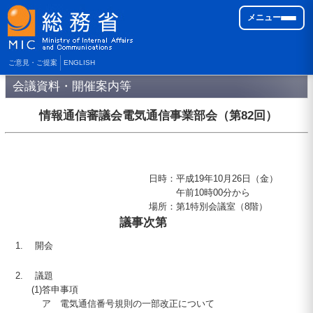
メニュー
ご意見・ご提案
ENGLISH
会議資料・開催案内等
情報通信審議会電気通信事業部会（第
82
回）
日時
：
平成
19
年
10
月
26
日（金）
午前
10
時
00
分から
場所
：
第1特別会議室（8階）
議事次第
開会
議題
(1)
答申事項
ア
電気通信番号規則の一部改正について