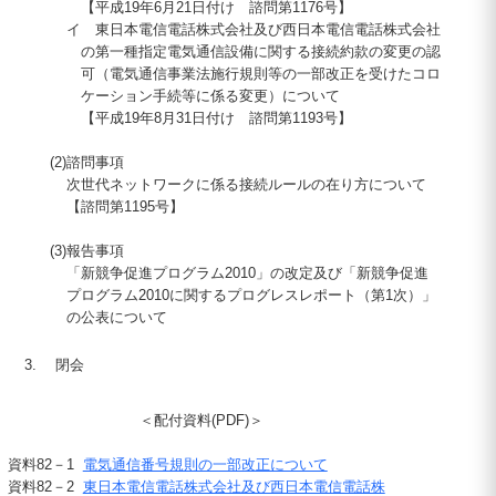
【平成
19
年6月
21
日付け 諮問第
1176
号】
イ
東日本電信電話株式会社及び西日本電信電話株式会社
の第一種指定電気通信設備に関する接続約款の変更の認
可（電気通信事業法施行規則等の一部改正を受けたコロ
ケーション手続等に係る変更）について
【平成
19
年8月
31
日付け 諮問第
1193
号】
(2)
諮問事項
次世代ネットワークに係る接続ルールの在り方について
【諮問第
1195
号】
(3)
報告事項
「新競争促進プログラム
2010
」の改定及び「新競争促進
プログラム
2010
に関するプログレスレポート（第1次）」
の公表について
閉会
＜配付資料(PDF)＞
資料
82－1
電気通信番号規則の一部改正について
資料
82－2
東日本電信電話株式会社及び西日本電信電話株