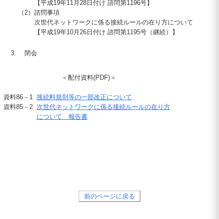
【平成
19
年
11
月
28
日付け 諮問第
1196
号】
（2）
諮問事項
次世代ネットワークに係る接続ルールの在り方について
【平成
19
年
10
月
26
日付け 諮問第
1195
号（継続）】
閉会
＜配付資料(PDF)＞
資料86－1
接続料規則等の一部改正について
資料85－2
次世代ネットワークに係る接続ルールの在り方
について 報告書
前のページに戻る