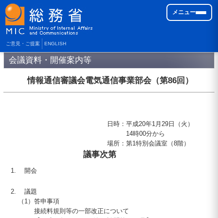
メニュー
ご意見・ご提案
ENGLISH
会議資料・開催案内等
情報通信審議会電気通信事業部会（第
86
回）
日時
：
平成
20
年1月
29
日（火）
14
時
00
分から
場所
：
第1特別会議室（8階）
議事次第
開会
議題
（1）
答申事項
接続料規則等の一部改正について