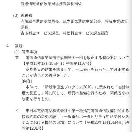
渡邉情報通信政策局総務課課長補佐
（3）
総務省
寺﨑総合通信基盤局長、武内電気通信事業部長、谷脇事業政策
課長、
古市料金サービス課長、村松料金サービス課企画官
議題
（1）
答申事項
ア
電気通信事業法施行規則等の一部を改正する省令案について
【平成
19
年
12
月
18
日付け 諮問第
1197
号】
意見募集の結果を踏まえて、一点修正を行った上で改正する
ことが適当との答申をした。
[内容]
本件は、「新競争促進プログラム
2010
」に示された「会計制
度の見直し」等に関して、所要の整備を行うため、関係省令の
改正を行うもの。
イ
東日本電信電話株式会社の第一種指定電気通信設備に関する
接続約款の変更の認可（一般番号ポータビリティ申込受付シス
テムにおける機能の追加）について【平成
20
年1月
15
日付け 諮
問第
1201
号】