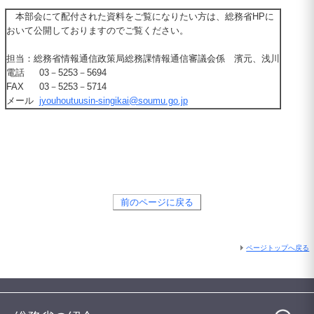
本部会にて配付された資料をご覧になりたい方は、総務省
HP
に
おいて公開しておりますのでご覧ください。
担当：総務省情報通信政策局総務課情報通信審議会係 濱元、浅川
電話
03
－
5253
－
5694
FAX
03
－
5253
－
5714
メール
jyouhoutuusin-singikai@soumu.go.jp
前のページに戻る
ページトップへ戻る