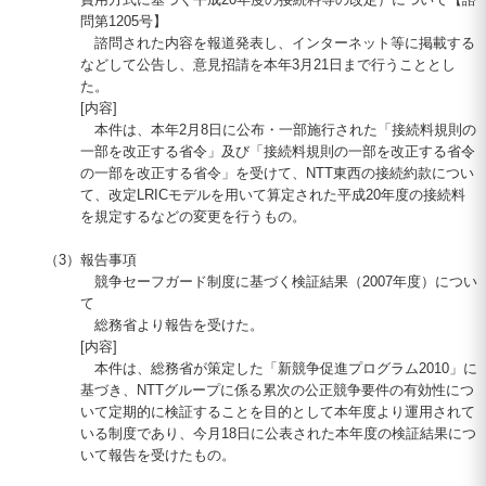
問第
1205
号】
諮問された内容を報道発表し、インターネット等に掲載する
などして公告し、意見招請を本年3月
21
日まで行うこととし
た。
[内容]
本件は、本年2月8日に公布・一部施行された「接続料規則の
一部を改正する省令」及び「接続料規則の一部を改正する省令
の一部を改正する省令」を受けて、
NTT
東西の接続約款につい
て、改定
LRIC
モデルを用いて算定された平成
20
年度の接続料
を規定するなどの変更を行うもの。
（3）
報告事項
競争セーフガード制度に基づく検証結果（2007年度）につい
て
総務省より報告を受けた。
[内容]
本件は、総務省が策定した「新競争促進プログラム
2010
」に
基づき、
NTT
グループに係る累次の公正競争要件の有効性につ
いて定期的に検証することを目的として本年度より運用されて
いる制度であり、今月
18
日に公表された本年度の検証結果につ
いて報告を受けたもの。