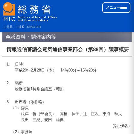
メニュー
ご意見・ご提案
ENGLISH
会議資料・開催案内等
情報通信審議会電気通信事業部会（第
88
回）議事概要
日時
平成
20
年2月
28
日（木） 14時00分～15時20分
場所
総務省第1特別会議室（8階）
出席者（敬称略）
（1）
委員
根岸 哲（部会長）、高橋 伸子、辻 正次、東海 幹夫、
長田 三紀、安田 雄典
（以上6名）
（2）
事務局