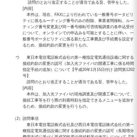
諮問のとおり改正することが適当である旨、答申をした。
[内容]
本件は、現在、
FAX
により行われている一般番号ポータビリ
ティに係るルーティング番号のみの削除、事業者間移転、ルー
ティング番号変更及び同一番号移転可否情報調査の各申込受付
について、オンラインでの申込みを可能とすることに伴い、一
般番号ポータビリティに係る新たな工事費及び手続費を設定す
るため、接続約款の変更を行うもの。
ウ
東日本電信電話株式会社の第一種指定電気通信設備に関する
接続約款の変更の認可（加入光ファイバの開通工事に係る時間
指定手続の追加）について【平成
20
年1月
15
日付け 諮問第
1202
号】
諮問のとおり改正することが適当である旨、答申をした。
[内容]
本件は、加入光ファイバの現地調査及び開通工事について、
接続工事等を行う際の到着時刻を指定できるメニューを追加す
るため、接続約款の変更を行うもの。
（2）
諮問事項
東日本電信電話株式会社及び西日本電信電話株式会社の第一
種指定電気通信設備に関する接続約款の変更の認可（長期増分
費用方式に基づく平成20年度の接続料等の改定）について【諮