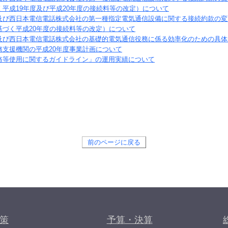
平成19年度及び平成20年度の接続料等の改定）について
及び西日本電信電話株式会社の第一種指定電気通信設備に関する接続約款の変
基づく平成20年度の接続料等の改定）について
及び西日本電信電話株式会社の基礎的電気通信役務に係る効率化のための具体
務支援機関の平成
20
年度事業計画について
路等使用に関するガイドライン」の運用実績について
前のページに戻る
策
予算・決算