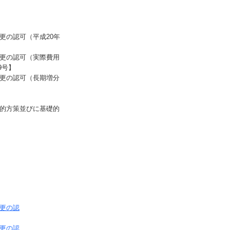
の認可（平成20年
更の認可（実際費用
9
号】
更の認可（長期増分
的方策並びに基礎的
更の認
更の認