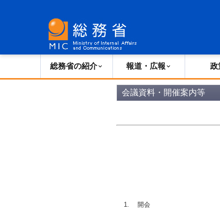
総務省の紹介
広報・報道
総務省の紹介
報道・広報
政
会議資料・開催案内等
開会