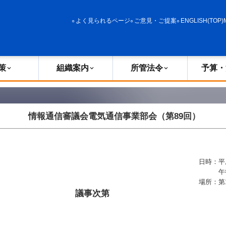
政策
組織案内
所管法令
予算・決算
よく見られるページ
ご意見・ご提案
ENGLISH(TOP)
策
組織案内
所管法令
予算・
情報通信審議会電気通信事業部会（第
89
回）
日時
：
平
午
場所
：
第
議事次第