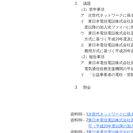
議題
（1）答申事項
ア
次世代ネットワークに係る
イ
東日本電信電話株式会社及
度以降の加入光ファイバに
ウ
東日本電信電話株式会社及
方式に基づく平成19年度及
エ
東日本電信電話株式会社及
費用方式に基づく平成20年
（2）報告事項
ア
東日本電信電話株式会社及
電気通信役務支援機関の平
イ
「公益事業者の電柱・管路
閉会
資料
89
－1
次世代ネットワークに係
資料
89
－2
東日本電信電話株式会社
可（平成20年度以降の
資料
89
－3
東日本電信電話株式会社