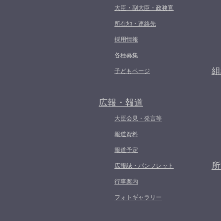
大臣・副大臣・政務官
所在地・連絡先
採用情報
各種募集
組
子どもページ
広報・報道
大臣会見・発言等
報道資料
報道予定
所
広報誌・パンフレット
行事案内
フォトギャラリー