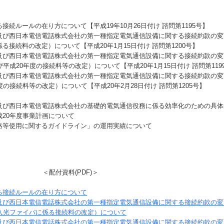
接続ルールの在り方について【平成
19
年
10
月
26
日付け 諮問第
1195
号】
び西日本電信電話株式会社の第一種指定電気通信設備に関する接続約款の変更
係る接続料の改定）について【平成
20
年1月
15
日付け 諮問第
1200
号】
び西日本電信電話株式会社の第一種指定電気通信設備に関する接続約款の変
び平成20年度の接続料等の改定）について【平成
20
年1月
15
日付け 諮問第
119
び西日本電信電話株式会社の第一種指定電気通信設備に関する接続約款の変
度の接続料等の改定）について【平成
20
年2月
28
日付け 諮問第
1205
号】
び西日本電信電話株式会社の基礎的電気通信役務に係る効率化のための具体
成
20
年度事業計画について
等使用に関するガイドライン」の運用実績について
＜配付資料(PDF)＞
る接続ルールの在り方について
及び西日本電信電話株式会社の第一種指定電気通信設備に関する接続約款の変
加入光ファイバに係る接続料の改定）について
及び西日本電信電話株式会社の第一種指定電気通信設備に関する接続約款の変