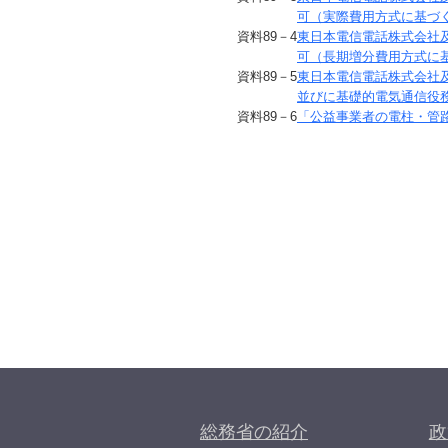
可（実際費用方式に基づく
資料
89
－4
東日本電信電話株式会社
可（長期増分費用方式に
資料
89
－5
東日本電信電話株式会社
並びに基礎的電気通信役
資料
89
－6
「公益事業者の電柱・管
総務省の紹介
政