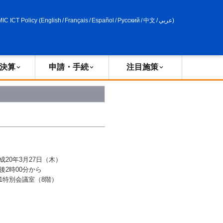
申請・手続
政策評価
MIC ICT Policy
(
English
/
Français
/
Español
/
Русский
/
中文
/
عربي
)
決算
申請・手続
注目施策
成
20
年3月
27
日（木）
後2時
00
分から
1特別会議室（8階）