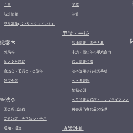
白書
予算
統計情報
決算
意見募集(パブリックコメント）
申請・手続
織案内
調達情報・電子入札
外局等
申請・届出等の手続案内
地方支分部局
個人情報保護
審議会・委員会・会議等
法令適用事前確認手続
研究会等
公文書管理
情報公開
管法令
公益通報者保護・コンプライアンス
国会提出法案
災害用備蓄食品の提供
新規制定・改正法令・告示
政策評価
通知・通達