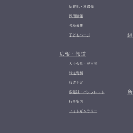
所在地・連絡先
採用情報
各種募集
組
子どもページ
広報・報道
大臣会見・発言等
報道資料
報道予定
所
広報誌・パンフレット
行事案内
フォトギャラリー