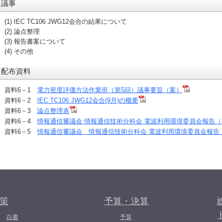
議事
(1) IEC TC106 JWG12会合の結果について
(2) 論点整理
(3) 報告書案について
(4) その他
配布資料
資料6－1
電力密度評価方法作業班（第5回）議事要旨（案）
資料6－2
IEC TC106 JWG12会合(9月)の概要
資料6－3
論点整理表
資料6－4
情報通信審議会 情報通信技術分科会 電波利用環境委員会報告
資料6－5
情報通信審議会 情報通信技術分科会 電波利用環境委員会報告
策
予算・決算
白書
予算