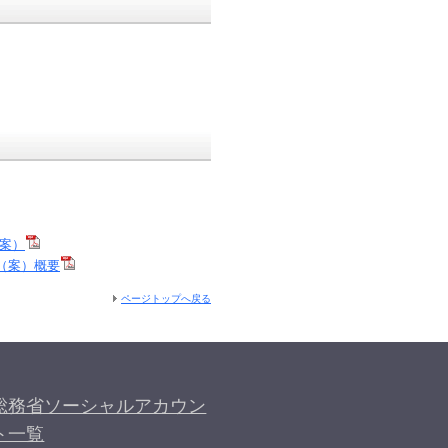
（案）
（案）概要
ページトップへ戻る
総務省ソーシャルアカウン
ト一覧