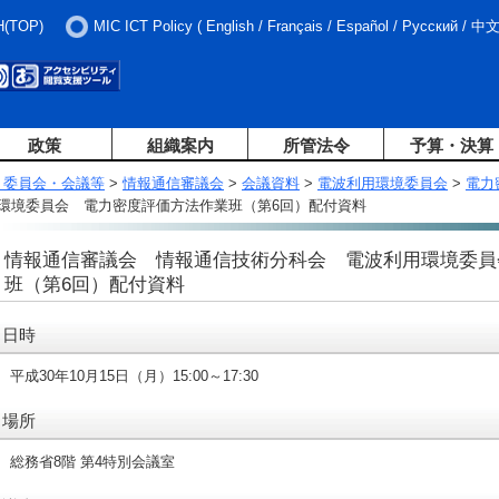
H(TOP)
MIC ICT Policy
(
English
/
Français
/
Español
/
Русский
/
中
政策
組織案内
所管法令
予算・決算
・委員会・会議等
>
情報通信審議会
>
会議資料
>
電波利用環境委員会
>
電力
環境委員会 電力密度評価方法作業班（第6回）配付資料
情報通信審議会 情報通信技術分科会 電波利用環境委員
班（第6回）配付資料
日時
平成30年10月15日（月）15:00～17:30
場所
総務省8階 第4特別会議室