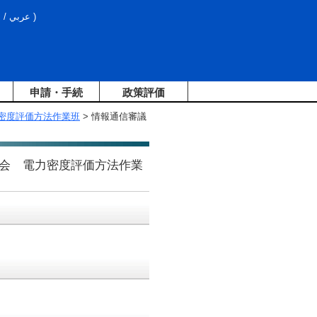
文
/
عربي
)
申請・手続
政策評価
密度評価方法作業班
> 情報通信審議
会 電力密度評価方法作業