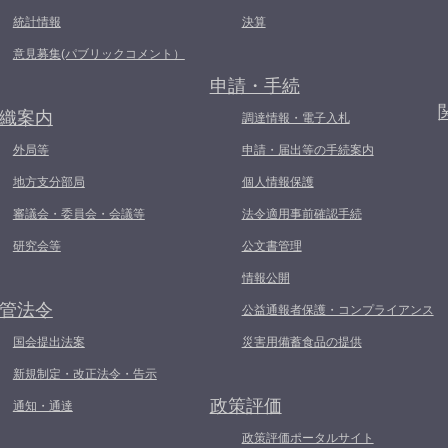
統計情報
決算
意見募集(パブリックコメント）
申請・手続
織案内
調達情報・電子入札
外局等
申請・届出等の手続案内
地方支分部局
個人情報保護
審議会・委員会・会議等
法令適用事前確認手続
研究会等
公文書管理
情報公開
管法令
公益通報者保護・コンプライアンス
国会提出法案
災害用備蓄食品の提供
新規制定・改正法令・告示
政策評価
通知・通達
政策評価ポータルサイト