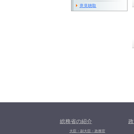
意見聴取
総務省の紹介
政
大臣・副大臣・政務官