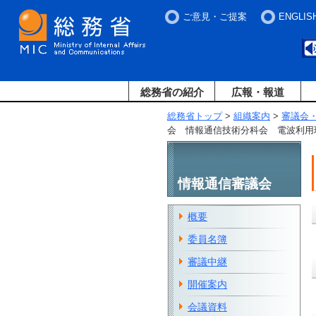
ご意見・ご提案
ENGLIS
総務省の紹介
広報・報道
総務省トップ
>
組織案内
>
審議会
会 情報通信技術分科会 電波利用
情報通信審議会
概要
委員名簿
審議中継
開催案内
会議資料