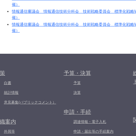
催）
情報通信審議会 情報通信技術分科会 技術戦略委員会 標準化戦略WG（
催）
情報通信審議会 情報通信技術分科会 技術戦略委員会 標準化戦略WG（
催）
策
予算・決算
白書
予算
統計情報
決算
意見募集(パブリックコメント）
申請・手続
織案内
調達情報・電子入札
外局等
申請・届出等の手続案内