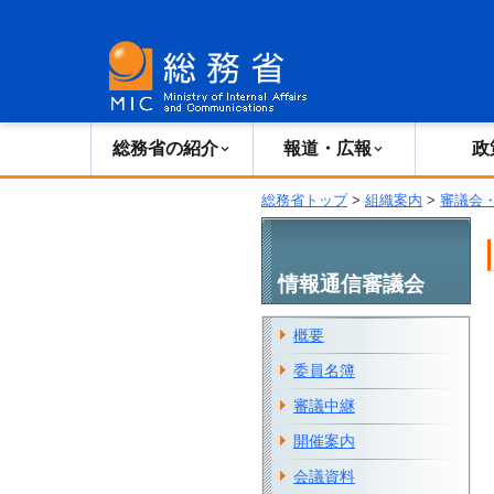
総務省の紹介
広報・報道
総務省の紹介
報道・広報
政
総務省トップ
>
組織案内
>
審議会
情報通信審議会
概要
委員名簿
審議中継
開催案内
会議資料