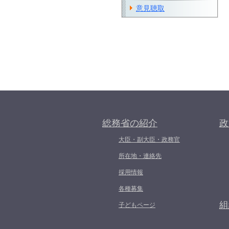
意見聴取
総務省の紹介
政
大臣・副大臣・政務官
所在地・連絡先
採用情報
各種募集
組
子どもページ