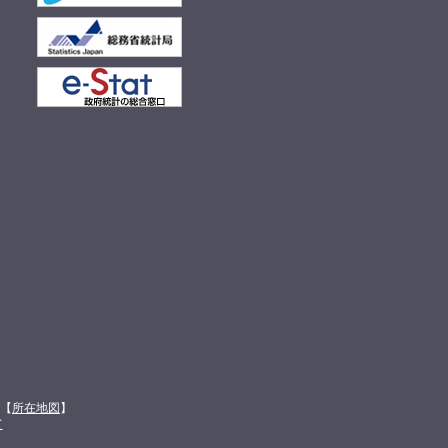
館【
所在地図
】
て