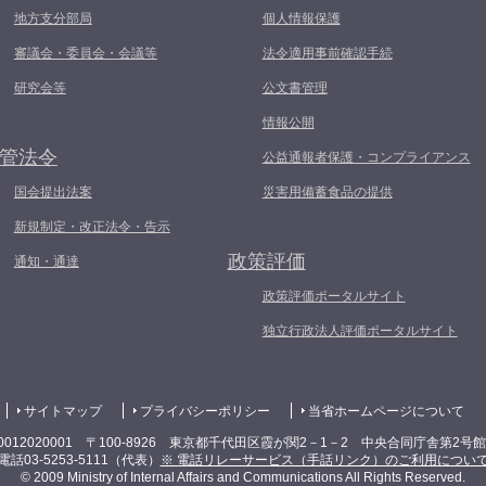
地方支分部局
個人情報保護
審議会・委員会・会議等
法令適用事前確認手続
研究会等
公文書管理
情報公開
管法令
公益通報者保護・コンプライアンス
国会提出法案
災害用備蓄食品の提供
新規制定・改正法令・告示
政策評価
通知・通達
政策評価ポータルサイト
独立行政法人評価ポータルサイト
サイトマップ
プライバシーポリシー
当省ホームページについて
0012020001 〒100-8926 東京都千代田区霞が関2－1－2 中央合同庁舎第2号
電話03-5253-5111（代表）
※ 電話リレーサービス（手話リンク）のご利用につい
© 2009 Ministry of Internal Affairs and Communications All Rights Reserved.