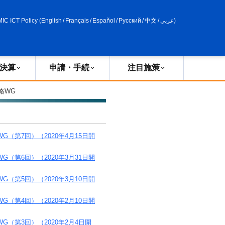
申請・手続
政策評価
MIC ICT Policy
(
English
/
Français
/
Español
/
Русский
/
中文
/
عربي
)
決算
申請・手続
注目施策
略WG
第7回）（2020年4月15日開
第6回）（2020年3月31日開
第5回）（2020年3月10日開
第4回）（2020年2月10日開
（第3回）（2020年2月4日開