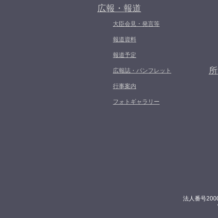
広報・報道
大臣会見・発言等
報道資料
報道予定
所
広報誌・パンフレット
行事案内
フォトギャラリー
法人番号200