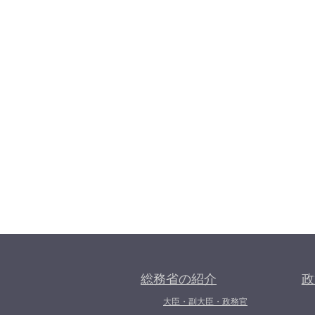
総務省の紹介
政
大臣・副大臣・政務官