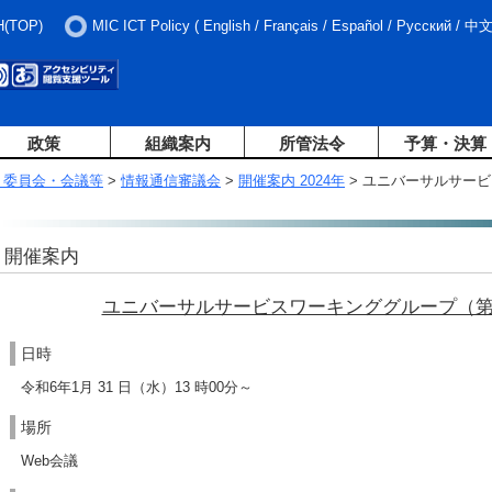
H(TOP)
MIC ICT Policy
(
English
/
Français
/
Español
/
Русский
/
中
政策
組織案内
所管法令
予算・決算
・委員会・会議等
>
情報通信審議会
>
開催案内 2024年
> ユニバーサルサー
開催案内
ユニバーサルサービスワーキンググループ（第
日時
令和6年1月 31 日（水）13 時00分～
場所
Web会議