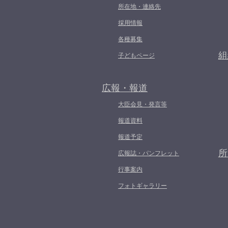
所在地・連絡先
採用情報
各種募集
組
子どもページ
広報・報道
大臣会見・発言等
報道資料
報道予定
所
広報誌・パンフレット
行事案内
フォトギャラリー