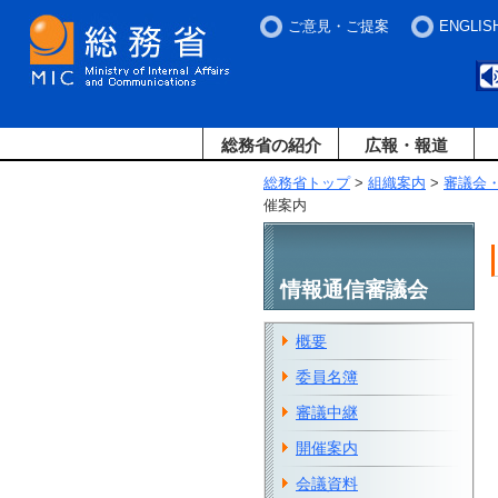
ご意見・ご提案
ENGLIS
総務省の紹介
広報・報道
総務省トップ
>
組織案内
>
審議会
催案内
情報通信審議会
概要
委員名簿
審議中継
開催案内
会議資料