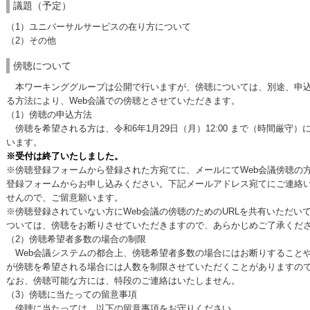
議題（予定）
（1）ユニバーサルサービスの在り方について
（2）その他
傍聴について
本ワーキンググループは公開で行いますが、傍聴については、別途、申込
る方法により、Web会議での傍聴とさせていただきます。
（1）傍聴の申込方法
傍聴を希望される方は、令和6年1月29日（月）12:00 まで（時間厳守
います。
※受付は終了いたしました。
※傍聴登録フォームから登録された方宛てに、メールにてWeb会議傍聴の
登録フォームからお申し込みください。下記メールアドレス宛てにご連絡
せんので、ご留意願います。
※傍聴登録されていない方にWeb会議の傍聴のためのURLを共有いただい
ついては、傍聴をお断りさせていただきますので、あらかじめご了承くだ
（2）傍聴希望者多数の場合の制限
Web会議システムの都合上、傍聴希望者多数の場合にはお断りすること
が傍聴を希望される場合には人数を制限させていただくことがありますの
なお、傍聴可能な方には、特段のご連絡はいたしません。
（3）傍聴に当たっての留意事項
傍聴に当たっては、以下の留意事項をお守りください。