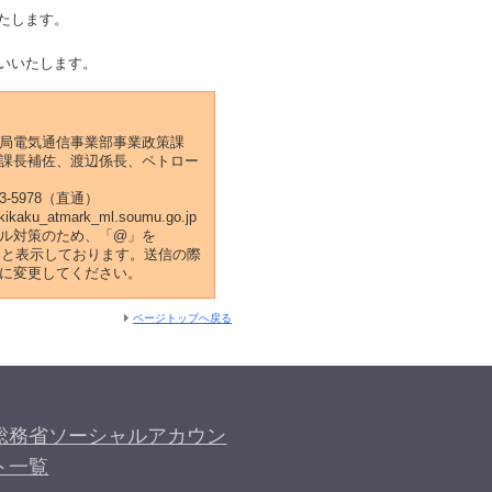
たします。
いいたします。
局電気通信事業部事業政策課
課長補佐、渡辺係長、ペトロー
53-5978（直通）
-kikaku_atmark_ml.soumu.go.jp
ル対策のため、「@」を
k_」と表示しております。送信の際
に変更してください。
ページトップへ戻る
総務省ソーシャルアカウン
ト一覧