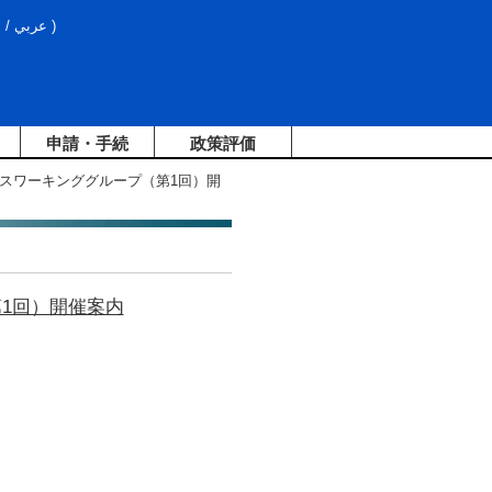
文
/
عربي
)
申請・手続
政策評価
ビスワーキンググループ（第1回）開
1回）開催案内