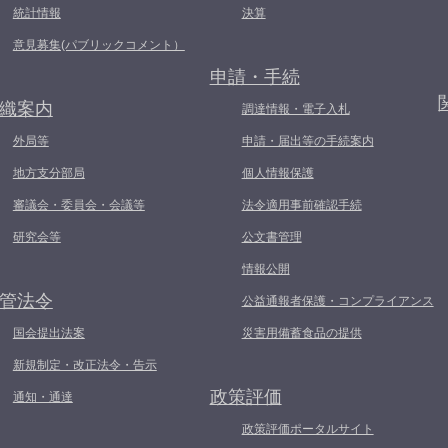
統計情報
決算
意見募集(パブリックコメント）
申請・手続
織案内
調達情報・電子入札
外局等
申請・届出等の手続案内
地方支分部局
個人情報保護
審議会・委員会・会議等
法令適用事前確認手続
研究会等
公文書管理
情報公開
管法令
公益通報者保護・コンプライアンス
国会提出法案
災害用備蓄食品の提供
新規制定・改正法令・告示
政策評価
通知・通達
政策評価ポータルサイト