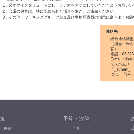
1．必ずマイクをミュートにし、ビデオをオフにしていただくようお願いい
2．会議の録音は、特に認められた場合を除き、ご遠慮ください。
3．その他、ワーキンググループ主査及び事務局職員の指示に従うようお願
連絡先
総合通信基盤
（担当：米内
官）
電話：03-52
E-mail：jisei
※スパムメー
「_atmar
には、「@」
策
予算・決算
白書
予算