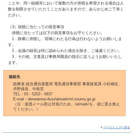
ことや、同一組織等において複数の方が傍聴を希望される場合は人
数を制限させていただくことがありますので、あらかじめご了承く
ださい。
（3）傍聴に当たっての留意事項
傍聴に当たっては以下の留意事項をお守りください。
1．静粛に傍聴し、喧噪にわたる行為は行わないようお願いしま
す。
2．会議の録音は特に認められた場合を除き、ご遠慮ください。
3．その他、主査及び事務局職員の指示に従うようお願いいたし
ます。
連絡先
総務省 総合通信基盤局 電気通信事業部 事業政策課 小杉補佐、
丹野係長、中島官
TEL：03－5253－5837
E-mail：denwamou-ikou/atmark/ml.soumu.go.jp
（注：迷惑メール防止対策のため、/atmark/を、@に置き換え
てください。）
ページトップへ戻る