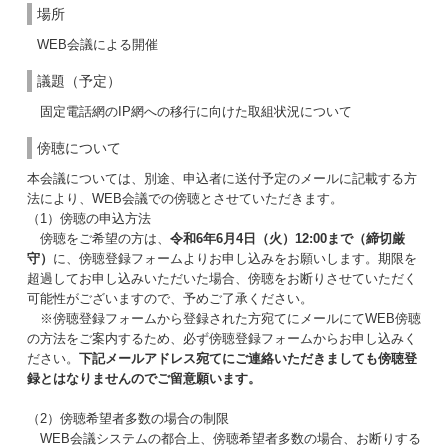
場所
WEB会議による開催
議題（予定）
固定電話網のIP網への移行に向けた取組状況について
傍聴について
本会議については、別途、申込者に送付予定のメールに記載する方
法により、WEB会議での傍聴とさせていただきます。
（1）傍聴の申込方法
傍聴をご希望の方は、
令和6年6月4日（火）12:00まで（締切厳
守）
に、傍聴登録フォームよりお申し込みをお願いします。期限を
超過してお申し込みいただいた場合、傍聴をお断りさせていただく
可能性がございますので、予めご了承ください。
※傍聴登録フォームから登録された方宛てにメールにてWEB傍聴
の方法をご案内するため、必ず傍聴登録フォームからお申し込みく
ださい。
下記メールアドレス宛てにご連絡いただきましても傍聴登
録とはなりませんのでご留意願います。
（2）傍聴希望者多数の場合の制限
WEB会議システムの都合上、傍聴希望者多数の場合、お断りする