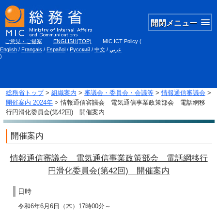
開閉メニュー
ご意見・ご提案
ENGLISH(TOP)
MIC ICT Policy
(
English
/
Français
/
Español
/
Русский
/
中文
/
عربي
)
総務省トップ
>
組織案内
>
審議会・委員会・会議等
>
情報通信審議会
>
開催案内 2024年
> 情報通信審議会 電気通信事業政策部会 電話網移
行円滑化委員会(第42回) 開催案内
開催案内
情報通信審議会 電気通信事業政策部会 電話網移行
円滑化委員会(第42回) 開催案内
日時
令和6年6月6日（木）17時00分～