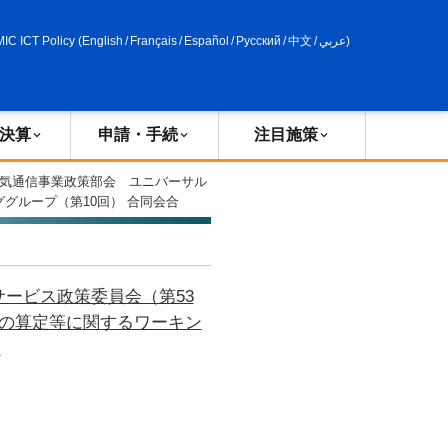
申請・手続
政策評価
MIC ICT Policy
(
English
/
Français
/
Español
/
Русский
/
中文
/
عربي
)
決算
申請・手続
注目施策
電気通信事業政策部会 ユニバーサル
グループ（第10回） 合同会合
ービス政策委員会（第53
の算定等に関するワーキン
合