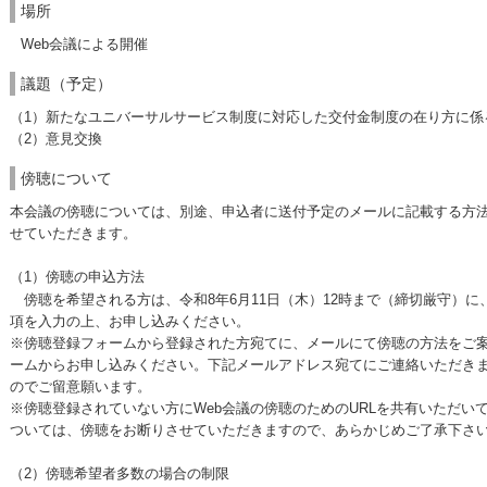
場所
Web会議による開催
議題（予定）
（1）新たなユニバーサルサービス制度に対応した交付金制度の在り方に係
（2）意見交換
傍聴について
本会議の傍聴については、別途、申込者に送付予定のメールに記載する方法
せていただきます。
（1）傍聴の申込方法
傍聴を希望される方は、令和8年6月11日（木）12時まで（締切厳守）に
項を入力の上、お申し込みください。
※傍聴登録フォームから登録された方宛てに、メールにて傍聴の方法をご
ームからお申し込みください。下記メールアドレス宛てにご連絡いただき
のでご留意願います。
※傍聴登録されていない方にWeb会議の傍聴のためのURLを共有いただい
ついては、傍聴をお断りさせていただきますので、あらかじめご了承下さ
（2）傍聴希望者多数の場合の制限