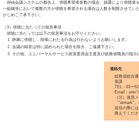
Web会議システムの都合上、傍聴希望者多数の場合、抽選により傍聴者
一組織等において複数の方が傍聴を希望される場合は人数を制限させてい
かじめご了承下さい。
（3）傍聴に当たっての留意事項
傍聴に当たっては以下の留意事項をお守りください。
静粛に傍聴し、喧噪にわたる行為は行わないようお願いします。
会議の録音は特に認められた場合を除き、ご遠慮下さい。
その他、ユニバーサルサービス政策委員会主査及び総務省職員の指示
連絡先
総務省総合通
策課
TEL：03ー52
Email：univ"a
（注）迷惑メ
「"atmar
送信の際には、
換えてくださ