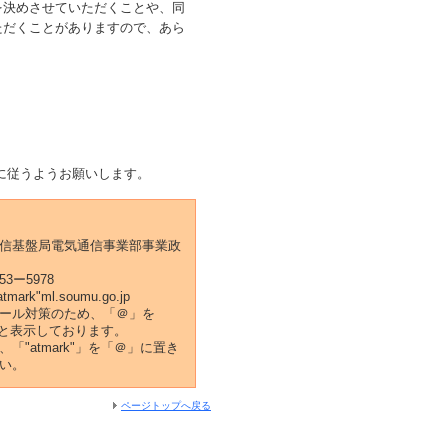
を決めさせていただくことや、同
ただくことがありますので、あら
に従うようお願いします。
信基盤局電気通信事業部事業政
53ー5978
tmark"ml.soumu.go.jp
ール対策のため、「＠」を
k"」と表示しております。
「"atmark"」を「＠」に置き
い。
ページトップへ戻る