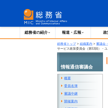
総務省の紹介
広報・報道
総務省の紹介
報道・広報
政
総務省トップ
>
組織案内
>
審議会
サービス政策委員会（第53回）・
情報通信審議会
概要
委員名簿
審議中継
開催案内