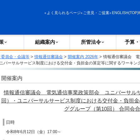
政策
組織案内
所管法令
予算・決算
よく見られるページ
ご意見・ご提案
ENGLISH(TOP)
策
組織案内
所管法令
予算・
・委員会・会議等
>
情報通信審議会
>
開催案内 2026年
> 情報通信審議会 
ユニバーサルサービス制度における交付金・負担金の算定等に関するワーキング
開催案内
情報通信審議会 電気通信事業政策部会 ユニバーサルサ
回）・ユニバーサルサービス制度における交付金・負担金
ググループ（第10回） 合同会
日時
令和8年6月12日（金）17:00～