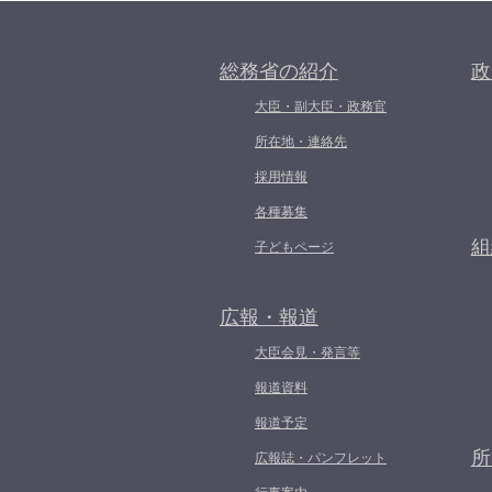
総務省の紹介
政
大臣・副大臣・政務官
所在地・連絡先
採用情報
各種募集
組
子どもページ
広報・報道
大臣会見・発言等
報道資料
報道予定
所
広報誌・パンフレット