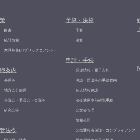
策
予算・決算
白書
予算
統計情報
決算
意見募集(パブリックコメント）
申請・手続
織案内
調達情報・電子入札
外局等
申請・届出等の手続案内
地方支分部局
個人情報保護
審議会・委員会・会議等
法令適用事前確認手続
研究会等
公文書管理
情報公開
管法令
公益通報者保護・コンプライアンス