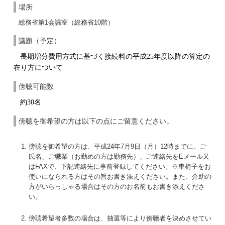
場所
総務省第1会議室（総務省10階）
議題（予定）
長期増分費用方式に基づく接続料の平成25年度以降の算定の
在り方について
傍聴可能数
約30名
傍聴を御希望の方は以下の点にご留意ください。
傍聴を御希望の方は、平成24年7月9日（月）12時までに、ご
氏名、ご職業（お勤めの方は勤務先）、ご連絡先をEメール又
はFAXで、下記連絡先に事前登録してください。※車椅子をお
使いになられる方はその旨お書き添えください。また、介助の
方がいらっしゃる場合はその方のお名前もお書き添えくださ
い。
傍聴希望者多数の場合は、抽選等により傍聴者を決めさせてい