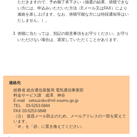
ただきますので、予め御了承下さい（抽選の結果、傍聴できな
い方には、申込みいただいた方法（Eメール又はFAX）により
連絡を差し上げます。なお、傍聴可能な方には特段通知等はい
たしません。）。
傍聴に当たっては、別記の留意事項をお守りください。お守り
いただけない場合は、退室していただくことがあります。
連絡先
総務省 総合通信基盤局 電気通信事業部
料金サービス課 成澤、神谷
E-mail setsuzoku＠ml.soumu.go.jp
TEL 03-5253-5844
FAX 03-5253-5848
（注） 迷惑メール防止のため、メールアドレスの一部を変えて
います。
「＠」を「@」に置き換えてください。