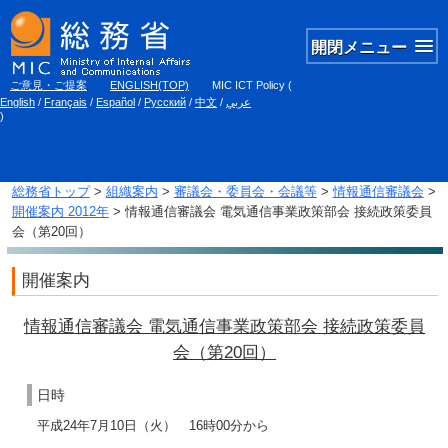
開閉メニュー
ご意見・ご提案
ENGLISH(TOP)
MIC ICT Policy
(
English
/
Français
/
Español
/
Русский
/
中文
/
عربي
)
総務省トップ
>
組織案内
>
審議会・委員会・会議等
>
情報通信審議会
>
開催案内 2012年
> 情報通信審議会 電気通信事業政策部会 接続政策委員
会（第20回）
開催案内
情報通信審議会 電気通信事業政策部会 接続政策委員
会（第20回）
日時
平成24年7月10日（火） 16時00分から